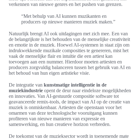
verkennen van nieuwe genres en het pushen van grenzen.
“Met behulp van AI kunnen muzikanten en
producers op nieuwe manieren muziek maken.”
Natuurlijk brengt AI ook uitdagingen met zich mee. Een van
de belangrijkste is het behouden van de menselijke creativiteit
en emotie in de muziek. Hoewel AI-systemen in staat zijn om
indrukwekkende muzikale composities te genereren, mist het
vaak de menselijke flair en intuïtie die een artiest kan
toevoegen aan een nummer. Hierdoor moeten artiesten en
producers zorgvuldig balanceren tussen het gebruik van AI en
het behoud van hun eigen artistieke visie.
De integratie van
kunstmatige intelligentie in de
muziekindustrie
opent de deur naar eindeloze mogelijkheden
en innovaties. Van AI-gestuurde compositie software tot
geavanceerde remix-tools, de impact van AI op de creatie van
muziek is onmiskenbaar. Artiesten die openstaan voor het
omarmen van deze technologische vooruitgang kunnen
profiteren van nieuwe manieren van expressie en
samenwerking, en hun creatieve horizon verbreden.
De toekomst van de muzieksector wordt in toenemende mate