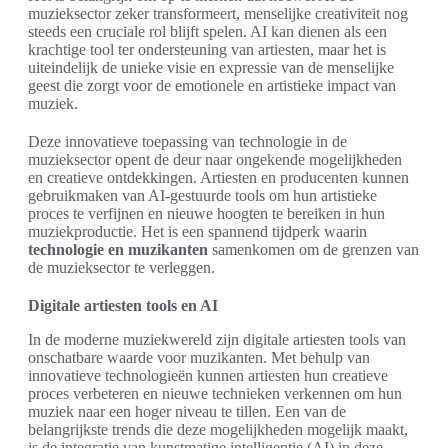
muzieksector zeker transformeert, menselijke creativiteit nog
steeds een cruciale rol blijft spelen. AI kan dienen als een
krachtige tool ter ondersteuning van artiesten, maar het is
uiteindelijk de unieke visie en expressie van de menselijke
geest die zorgt voor de emotionele en artistieke impact van
muziek.
Deze innovatieve toepassing van technologie in de
muzieksector opent de deur naar ongekende mogelijkheden
en creatieve ontdekkingen. Artiesten en producenten kunnen
gebruikmaken van AI-gestuurde tools om hun artistieke
proces te verfijnen en nieuwe hoogten te bereiken in hun
muziekproductie. Het is een spannend tijdperk waarin
technologie en muzikanten
samenkomen om de grenzen van
de muzieksector te verleggen.
Digitale artiesten tools en AI
In de moderne muziekwereld zijn digitale artiesten tools van
onschatbare waarde voor muzikanten. Met behulp van
innovatieve technologieën kunnen artiesten hun creatieve
proces verbeteren en nieuwe technieken verkennen om hun
muziek naar een hoger niveau te tillen. Een van de
belangrijkste trends die deze mogelijkheden mogelijk maakt,
is de integratie van kunstmatige intelligentie (AI) in deze