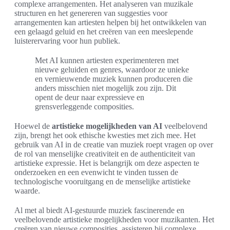
complexe arrangementen. Het analyseren van muzikale
structuren en het genereren van suggesties voor
arrangementen kan artiesten helpen bij het ontwikkelen van
een gelaagd geluid en het creëren van een meeslepende
luisterervaring voor hun publiek.
Met AI kunnen artiesten experimenteren met
nieuwe geluiden en genres, waardoor ze unieke
en vernieuwende muziek kunnen produceren die
anders misschien niet mogelijk zou zijn. Dit
opent de deur naar expressieve en
grensverleggende composities.
Hoewel de
artistieke mogelijkheden van AI
veelbelovend
zijn, brengt het ook ethische kwesties met zich mee. Het
gebruik van AI in de creatie van muziek roept vragen op over
de rol van menselijke creativiteit en de authenticiteit van
artistieke expressie. Het is belangrijk om deze aspecten te
onderzoeken en een evenwicht te vinden tussen de
technologische vooruitgang en de menselijke artistieke
waarde.
Al met al biedt AI-gestuurde muziek fascinerende en
veelbelovende artistieke mogelijkheden voor muzikanten. Het
creëren van nieuwe composities, assisteren bij complexe