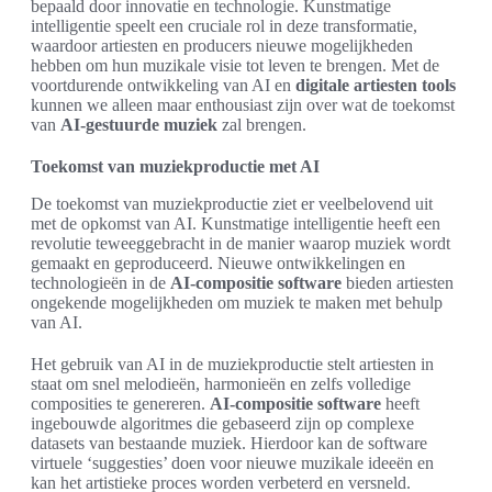
bepaald door innovatie en technologie. Kunstmatige
intelligentie speelt een cruciale rol in deze transformatie,
waardoor artiesten en producers nieuwe mogelijkheden
hebben om hun muzikale visie tot leven te brengen. Met de
voortdurende ontwikkeling van AI en
digitale artiesten tools
kunnen we alleen maar enthousiast zijn over wat de toekomst
van
AI-gestuurde muziek
zal brengen.
Toekomst van muziekproductie met AI
De toekomst van muziekproductie ziet er veelbelovend uit
met de opkomst van AI. Kunstmatige intelligentie heeft een
revolutie teweeggebracht in de manier waarop muziek wordt
gemaakt en geproduceerd. Nieuwe ontwikkelingen en
technologieën in de
AI-compositie software
bieden artiesten
ongekende mogelijkheden om muziek te maken met behulp
van AI.
Het gebruik van AI in de muziekproductie stelt artiesten in
staat om snel melodieën, harmonieën en zelfs volledige
composities te genereren.
AI-compositie software
heeft
ingebouwde algoritmes die gebaseerd zijn op complexe
datasets van bestaande muziek. Hierdoor kan de software
virtuele ‘suggesties’ doen voor nieuwe muzikale ideeën en
kan het artistieke proces worden verbeterd en versneld.