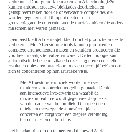
verkennen. Door gebruik te maken van AI-technologieën
kunnen artiesten creatieve blokkades doorbreken en
geïnspireerd raken door de onverwachte composities die
worden gegenereerd. Dit opent de deur naar
grensverleggende en vernieuwende muziekstukken die anders
misschien niet waren gemaakt.
Daarnaast biedt AI de mogelijkheid om het productieproces te
verbeteren. Met AI-gestuurde tools kunnen producenten
complexe arrangementen maken en geluiden produceren die
voorheen moeilijk te realiseren waren. De technologie kan
automatisch de beste muzikale keuzes suggereren en sneller
resultaten opleveren, waardoor artiesten meer tijd hebben om
zich te concentreren op hun artistieke visie.
Met AI-gestuurde muziek worden nieuwe
manieren van optreden mogelijk gemaakt. Denk
aan interactieve live-ervaringen waarbij de
muziek in realtime wordt gegenereerd op basis
van de reactie van het publiek. Dit creëert een
unieke en meeslepende atmosfeer tijdens
concerten en zorgt voor een diepere verbinding
tussen artiesten en hun fans.
Het is belangrijk om op te merken dat hoewel AI de