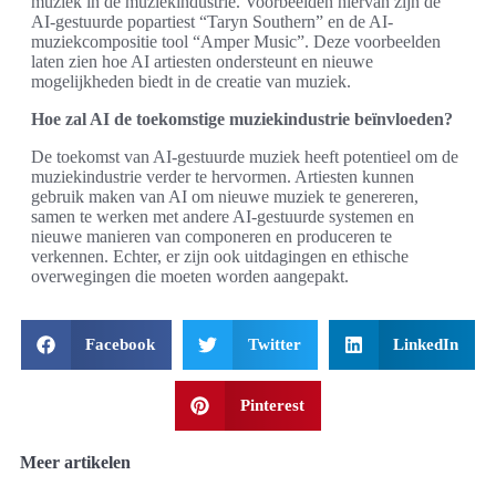
muziek in de muziekindustrie. Voorbeelden hiervan zijn de
AI-gestuurde popartiest “Taryn Southern” en de AI-
muziekcompositie tool “Amper Music”. Deze voorbeelden
laten zien hoe AI artiesten ondersteunt en nieuwe
mogelijkheden biedt in de creatie van muziek.
Hoe zal AI de toekomstige muziekindustrie beïnvloeden?
De toekomst van AI-gestuurde muziek heeft potentieel om de
muziekindustrie verder te hervormen. Artiesten kunnen
gebruik maken van AI om nieuwe muziek te genereren,
samen te werken met andere AI-gestuurde systemen en
nieuwe manieren van componeren en produceren te
verkennen. Echter, er zijn ook uitdagingen en ethische
overwegingen die moeten worden aangepakt.
Facebook
Twitter
LinkedIn
Pinterest
Meer artikelen