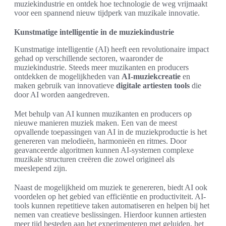
muziekindustrie en ontdek hoe technologie de weg vrijmaakt
voor een spannend nieuw tijdperk van muzikale innovatie.
Kunstmatige intelligentie in de muziekindustrie
Kunstmatige intelligentie (AI) heeft een revolutionaire impact
gehad op verschillende sectoren, waaronder de
muziekindustrie. Steeds meer muzikanten en producers
ontdekken de mogelijkheden van
AI-muziekcreatie
en
maken gebruik van innovatieve
digitale artiesten tools
die
door AI worden aangedreven.
Met behulp van AI kunnen muzikanten en producers op
nieuwe manieren muziek maken. Een van de meest
opvallende toepassingen van AI in de muziekproductie is het
genereren van melodieën, harmonieën en ritmes. Door
geavanceerde algoritmen kunnen AI-systemen complexe
muzikale structuren creëren die zowel origineel als
meeslepend zijn.
Naast de mogelijkheid om muziek te genereren, biedt AI ook
voordelen op het gebied van efficiëntie en productiviteit. AI-
tools kunnen repetitieve taken automatiseren en helpen bij het
nemen van creatieve beslissingen. Hierdoor kunnen artiesten
meer tijd besteden aan het experimenteren met geluiden, het