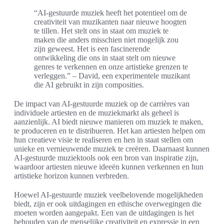
“AI-gestuurde muziek heeft het potentieel om de
creativiteit van muzikanten naar nieuwe hoogten
te tillen. Het stelt ons in staat om muziek te
maken die anders misschien niet mogelijk zou
zijn geweest. Het is een fascinerende
ontwikkeling die ons in staat stelt om nieuwe
genres te verkennen en onze artistieke grenzen te
verleggen.” – David, een experimentele muzikant
die AI gebruikt in zijn composities.
De impact van AI-gestuurde muziek op de carrières van
individuele artiesten en de muziekmarkt als geheel is
aanzienlijk. AI biedt nieuwe manieren om muziek te maken,
te produceren en te distribueren. Het kan artiesten helpen om
hun creatieve visie te realiseren en hen in staat stellen om
unieke en vernieuwende muziek te creëren. Daarnaast kunnen
AI-gestuurde muziektools ook een bron van inspiratie zijn,
waardoor artiesten nieuwe ideeën kunnen verkennen en hun
artistieke horizon kunnen verbreden.
Hoewel AI-gestuurde muziek veelbelovende mogelijkheden
biedt, zijn er ook uitdagingen en ethische overwegingen die
moeten worden aangepakt. Een van de uitdagingen is het
behouden van de menselijke creativiteit en expressie in een