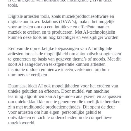
tools.
Digitale artiesten tools, zoals muziekproductiesoftware en
digitale audio-workstations (DAW’s), maken het mogelijk
voor artiesten om op een intuïtieve en efficiënte manier
muziek te creëren en te produceren. Met AI-technologieën
kunnen deze tools nu nog krachtiger en veelzijdiger worden.
Een van de opmerkelijke toepassingen van AI in digitale
artiesten tools is de mogelijkheid om automatisch songteksten
te genereren op basis van gegeven thema’s of moods. Met dit
soort AI-aangedreven tekstgeneratie kunnen artiesten
inspiratie opdoen en nieuwe ideeën verkennen om hun
nummers te verrijken.
Daarnaast biedt AI ook mogelijkheden voor het creëren van
unieke geluiden en effecten. Door middel van machine
learning-algoritmen kan AI geluiden analyseren en aanpassen
om unieke klankkleuren te genereren die moeilijk te bereiken
zijn met traditionele productiemethodes. Dit opent de deur
voor artiesten om hun eigen, persoonlijke geluid te
ontwikkelen en zich te onderscheiden in de competitieve
muziekwereld.