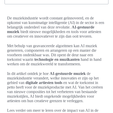
De muziekindustrie wordt constant geïnnoveerd, en de
opkomst van kunstmatige intelligentie (AI) in de sector is een
belangrijk onderdeel van deze revolutie.
AI-gestuurde
muziek
biedt nieuwe mogelijkheden en tools voor artiesten
om creatiever en innovatiever te zijn dan ooit tevoren.
Met behulp van geavanceerde algoritmen kan AI muziek
genereren, componeren en arrangeren op een manier die
voorheen ondenkbaar was. Dit opent de deur naar een
toekomst waarin
technologie en muzikanten
hand in hand
werken om de muziekwereld te transformeren.
In dit artikel ontdek je hoe
AI-gestuurde muziek
de
muziekindustrie verandert, welke innovaties er zijn op het
gebied van
digitale artiesten tools
en wat de toekomst in
petto heeft voor de muziekproductie met AI. Van het creëren
van nieuwe composities tot het verbeteren van bestaande
muziekstijlen, AI biedt ongekende mogelijkheden voor
artiesten om hun creatieve grenzen te verleggen.
Lees verder om meer te leren over de impact van AI in de