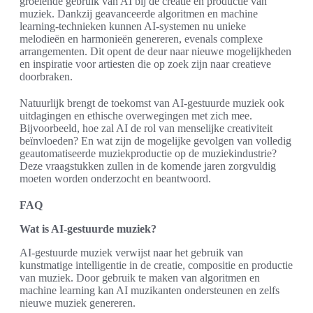
groeiende gebruik van AI bij de creatie en productie van
muziek. Dankzij geavanceerde algoritmen en machine
learning-technieken kunnen AI-systemen nu unieke
melodieën en harmonieën genereren, evenals complexe
arrangementen. Dit opent de deur naar nieuwe mogelijkheden
en inspiratie voor artiesten die op zoek zijn naar creatieve
doorbraken.
Natuurlijk brengt de toekomst van AI-gestuurde muziek ook
uitdagingen en ethische overwegingen met zich mee.
Bijvoorbeeld, hoe zal AI de rol van menselijke creativiteit
beïnvloeden? En wat zijn de mogelijke gevolgen van volledig
geautomatiseerde muziekproductie op de muziekindustrie?
Deze vraagstukken zullen in de komende jaren zorgvuldig
moeten worden onderzocht en beantwoord.
FAQ
Wat is AI-gestuurde muziek?
AI-gestuurde muziek verwijst naar het gebruik van
kunstmatige intelligentie in de creatie, compositie en productie
van muziek. Door gebruik te maken van algoritmen en
machine learning kan AI muzikanten ondersteunen en zelfs
nieuwe muziek genereren.