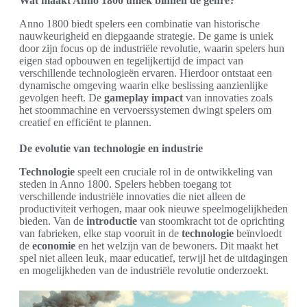
Wat maakt Anno 1800 uniek binnen de genre?
Anno 1800 biedt spelers een combinatie van historische
nauwkeurigheid en diepgaande strategie. De game is uniek
door zijn focus op de industriële revolutie, waarin spelers hun
eigen stad opbouwen en tegelijkertijd de impact van
verschillende technologieën ervaren. Hierdoor ontstaat een
dynamische omgeving waarin elke beslissing aanzienlijke
gevolgen heeft. De
gameplay impact
van innovaties zoals
het stoommachine en vervoerssystemen dwingt spelers om
creatief en efficiënt te plannen.
De evolutie van technologie en industrie
Technologie
speelt een cruciale rol in de ontwikkeling van
steden in Anno 1800. Spelers hebben toegang tot
verschillende industriële innovaties die niet alleen de
productiviteit verhogen, maar ook nieuwe speelmogelijkheden
bieden. Van de
introductie
van stoomkracht tot de oprichting
van fabrieken, elke stap vooruit in de
technologie
beïnvloedt
de
economie
en het welzijn van de bewoners. Dit maakt het
spel niet alleen leuk, maar educatief, terwijl het de uitdagingen
en mogelijkheden van de industriële revolutie onderzoekt.