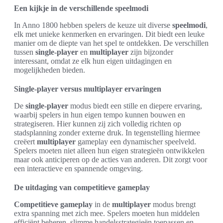
Een kijkje in de verschillende speelmodi
In Anno 1800 hebben spelers de keuze uit diverse
speelmodi
,
elk met unieke kenmerken en ervaringen. Dit biedt een leuke
manier om de diepte van het spel te ontdekken. De verschillen
tussen
single-player
en
multiplayer
zijn bijzonder
interessant, omdat ze elk hun eigen uitdagingen en
mogelijkheden bieden.
Single-player versus multiplayer ervaringen
De
single-player
modus biedt een stille en diepere ervaring,
waarbij spelers in hun eigen tempo kunnen bouwen en
strategiseren. Hier kunnen zij zich volledig richten op
stadsplanning zonder externe druk. In tegenstelling hiermee
creëert
multiplayer
gameplay een dynamischer speelveld.
Spelers moeten niet alleen hun eigen strategieën ontwikkelen
maar ook anticiperen op de acties van anderen. Dit zorgt voor
een interactieve en spannende omgeving.
De uitdaging van competitieve gameplay
Competitieve gameplay
in de
multiplayer
modus brengt
extra spanning met zich mee. Spelers moeten hun middelen
efficiënt beheren, slimme handelsstrategieën toepassen en