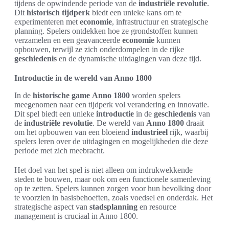
tijdens de opwindende periode van de
industriële revolutie
.
Dit
historisch tijdperk
biedt een unieke kans om te
experimenteren met
economie
, infrastructuur en strategische
planning. Spelers ontdekken hoe ze grondstoffen kunnen
verzamelen en een geavanceerde
economie
kunnen
opbouwen, terwijl ze zich onderdompelen in de rijke
geschiedenis
en de dynamische uitdagingen van deze tijd.
Introductie in de wereld van Anno 1800
In de
historische game
Anno 1800
worden spelers
meegenomen naar een tijdperk vol verandering en innovatie.
Dit spel biedt een unieke
introductie
in de
geschiedenis
van
de
industriële revolutie
. De wereld van
Anno 1800
draait
om het opbouwen van een bloeiend
industrieel
rijk, waarbij
spelers leren over de uitdagingen en mogelijkheden die deze
periode met zich meebracht.
Het doel van het spel is niet alleen om indrukwekkende
steden te bouwen, maar ook om een functionele samenleving
op te zetten. Spelers kunnen zorgen voor hun bevolking door
te voorzien in basisbehoeften, zoals voedsel en onderdak. Het
strategische aspect van
stadsplanning
en resource
management is cruciaal in Anno 1800.