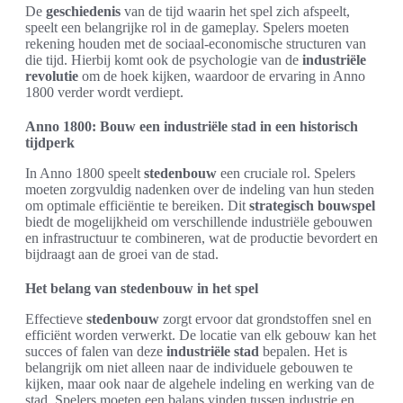
De
geschiedenis
van de tijd waarin het spel zich afspeelt,
speelt een belangrijke rol in de gameplay. Spelers moeten
rekening houden met de sociaal-economische structuren van
die tijd. Hierbij komt ook de psychologie van de
industriële
revolutie
om de hoek kijken, waardoor de ervaring in Anno
1800 verder wordt verdiept.
Anno 1800: Bouw een industriële stad in een historisch
tijdperk
In Anno 1800 speelt
stedenbouw
een cruciale rol. Spelers
moeten zorgvuldig nadenken over de indeling van hun steden
om optimale efficiëntie te bereiken. Dit
strategisch bouwspel
biedt de mogelijkheid om verschillende industriële gebouwen
en infrastructuur te combineren, wat de productie bevordert en
bijdraagt aan de groei van de stad.
Het belang van stedenbouw in het spel
Effectieve
stedenbouw
zorgt ervoor dat grondstoffen snel en
efficiënt worden verwerkt. De locatie van elk gebouw kan het
succes of falen van deze
industriële stad
bepalen. Het is
belangrijk om niet alleen naar de individuele gebouwen te
kijken, maar ook naar de algehele indeling en werking van de
stad. Spelers moeten een balans vinden tussen industrie en