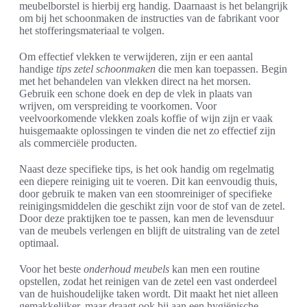
meubelborstel is hierbij erg handig. Daarnaast is het belangrijk
om bij het schoonmaken de instructies van de fabrikant voor
het stofferingsmateriaal te volgen.
Om effectief vlekken te verwijderen, zijn er een aantal
handige
tips zetel schoonmaken
die men kan toepassen. Begin
met het behandelen van vlekken direct na het morsen.
Gebruik een schone doek en dep de vlek in plaats van
wrijven, om verspreiding te voorkomen. Voor
veelvoorkomende vlekken zoals koffie of wijn zijn er vaak
huisgemaakte oplossingen te vinden die net zo effectief zijn
als commerciële producten.
Naast deze specifieke tips, is het ook handig om regelmatig
een diepere reiniging uit te voeren. Dit kan eenvoudig thuis,
door gebruik te maken van een stoomreiniger of specifieke
reinigingsmiddelen die geschikt zijn voor de stof van de zetel.
Door deze praktijken toe te passen, kan men de levensduur
van de meubels verlengen en blijft de uitstraling van de zetel
optimaal.
Voor het beste
onderhoud meubels
kan men een routine
opstellen, zodat het reinigen van de zetel een vast onderdeel
van de huishoudelijke taken wordt. Dit maakt het niet alleen
gemakkelijker, maar draagt ook bij aan een hygiënische