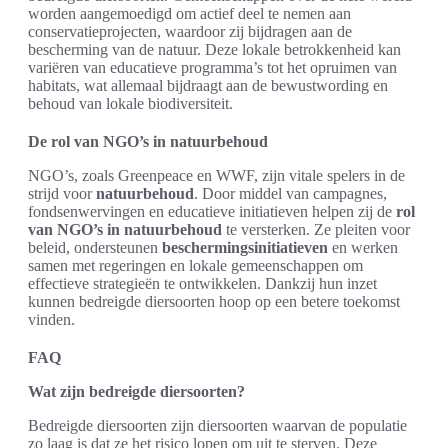
worden aangemoedigd om actief deel te nemen aan
conservatieprojecten, waardoor zij bijdragen aan de
bescherming van de natuur. Deze lokale betrokkenheid kan
variëren van educatieve programma’s tot het opruimen van
habitats, wat allemaal bijdraagt aan de bewustwording en
behoud van lokale biodiversiteit.
De rol van NGO’s in natuurbehoud
NGO’s, zoals Greenpeace en WWF, zijn vitale spelers in de
strijd voor
natuurbehoud
. Door middel van campagnes,
fondsenwervingen en educatieve initiatieven helpen zij de
rol
van NGO’s in natuurbehoud
te versterken. Ze pleiten voor
beleid, ondersteunen
beschermingsinitiatieven
en werken
samen met regeringen en lokale gemeenschappen om
effectieve strategieën te ontwikkelen. Dankzij hun inzet
kunnen bedreigde diersoorten hoop op een betere toekomst
vinden.
FAQ
Wat zijn bedreigde diersoorten?
Bedreigde diersoorten zijn diersoorten waarvan de populatie
zo laag is dat ze het risico lopen om uit te sterven. Deze