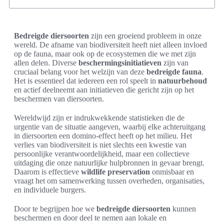
Bedreigde diersoorten
zijn een groeiend probleem in onze
wereld. De afname van biodiversiteit heeft niet alleen invloed
op de fauna, maar ook op de ecosystemen die we met zijn
allen delen. Diverse
beschermingsinitiatieven
zijn van
cruciaal belang voor het welzijn van deze
bedreigde fauna
.
Het is essentieel dat iedereen een rol speelt in
natuurbehoud
en actief deelneemt aan initiatieven die gericht zijn op het
beschermen van diersoorten.
Wereldwijd zijn er indrukwekkende statistieken die de
urgentie van de situatie aangeven, waarbij elke achteruitgang
in diersoorten een domino-effect heeft op het milieu. Het
verlies van biodiversiteit is niet slechts een kwestie van
persoonlijke verantwoordelijkheid, maar een collectieve
uitdaging die onze natuurlijke hulpbronnen in gevaar brengt.
Daarom is effectieve
wildlife preservation
onmisbaar en
vraagt het om samenwerking tussen overheden, organisaties,
en individuele burgers.
Door te begrijpen hoe we
bedreigde diersoorten
kunnen
beschermen en door deel te nemen aan lokale en