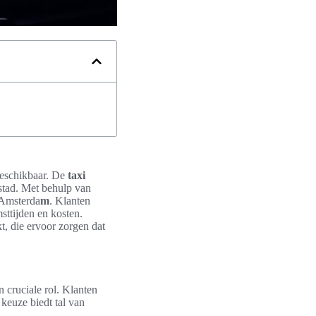
 beschikbaar. De
taxi
 stad. Met behulp van
 Amsterda
m
. Klanten
ttijden en kosten.
, die ervoor zorgen dat
 cruciale rol. Klanten
 keuze biedt tal van