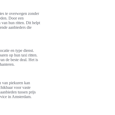
pties te overwegen zonder
ieden. Door een
 van hun ritten. Dit helpt
lende aanbieders die
ocatie en type dienst.
aren op hun taxi ritten.
van de beste deal. Het is
hanteren.
en van piekuren kan
chikbaar voor vaste
 aanbieden tussen prijs
service in Amsterdam.