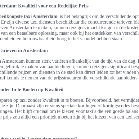
erdam: Kwaliteit voor een Redelijke Prijs
oedkoopste taxi Amsterdam
, is het belangrijk om de verschillende o
. Er zijn diverse taxi diensten beschikbaar die concurrerende tarieven b
ieven Amsterdam te maken, kunnen reizigers inzicht krijgen in de kosten
en van een betaalbare oplossing, maar ook bij het ontdekken van verschil
edenheid en betrouwbaarheid hoog in het vaandel hebben staan.
 Tarieven in Amsterdam
n Amsterdam kunnen sterk variëren afhankelijk van de tijd van de dag, l
en gebruik te maken van aanbiedingen, kunnen reizigers significant besp
hillende prijzen en diensten in de stad kan direct leiden tot het vinden 
f kennis te nemen van de prijsstructuren die verschillende aanbieders 
der In te Boeten op Kwaliteit
sparen op taxi zonder kwaliteit in te boeten. Bijvoorbeeld, het vermijd
te zijn. Daarnaast zijn er soms speciale kortingen of kortingscodes bes
ringen. Het blijft cruciaal om te kiezen voor taxi’s die een goede balans
r prijs zou altijd een prioriteit moeten zijn bij het kiezen van een taxi 