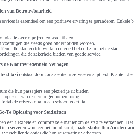
elen van Betrouwbaarheid
services is essentieel om een positieve ervaring te garanderen. Enkele 
nicatie over ritprijzen en wachttijden.
n voertuigen die steeds goed onderhouden worden.
ffeurs die klantgericht werken en goed bekend zijn met de stad.
ordelingen die de zekerheid bieden van goede service.
s de Klanttevredenheid Verhogen
heid taxi
ontstaat door consistentie in service en stiptheid. Klanten di
urs die hun passagiers een plezierige rit bieden.
het aanpassen van reserveringen indien nodig.
fortabele reiservaring in een schoon voertuig.
-To Oplossing voor Stadsritten
den een flexibele en comfortabele manier om de stad te verkennen. He
i te reserveren wanneer het jou uitkomt, maakt
stadsritten Amsterdam
t verschillende opties die hun reiservaring verbeteren.