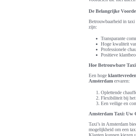
De Belangrijke Voord
Betrouwbaarheid in taxi 
zijn:
Transparante commu
Hoge kwaliteit va
Professionele chau
Positieve klantbeo
Hoe Betrouwbare Taxi’
Een hoge
klanttevreden
Amsterdam
ervaren:
Oplettende chauffe
Flexibiliteit bij 
Een veilige en com
Amsterdam Taxi: Uw Go
Taxi’s in Amsterdam bie
mogelijkheid om een tax
Klanten kunnen kiezen ui