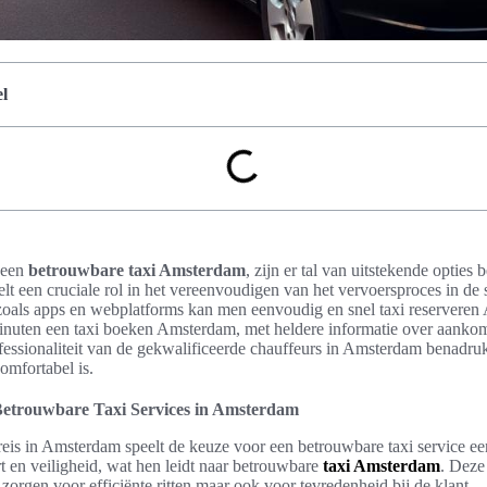
l
 een
betrouwbare taxi Amsterdam
, zijn er tal van uitstekende opties
lt een cruciale rol in het vereenvoudigen van het vervoersproces in de
oals apps en webplatforms kan men eenvoudig en snel taxi reserveren
nuten een taxi boeken Amsterdam, met heldere informatie over aankoms
ssionaliteit van de gekwalificeerde chauffeurs in Amsterdam benadrukt
comfortabel is.
etrouwbare Taxi Services in Amsterdam
reis in Amsterdam speelt de keuze voor een betrouwbare taxi service een
t en veiligheid, wat hen leidt naar betrouwbare
taxi Amsterdam
. Deze
 zorgen voor efficiënte ritten maar ook voor tevredenheid bij de klant.