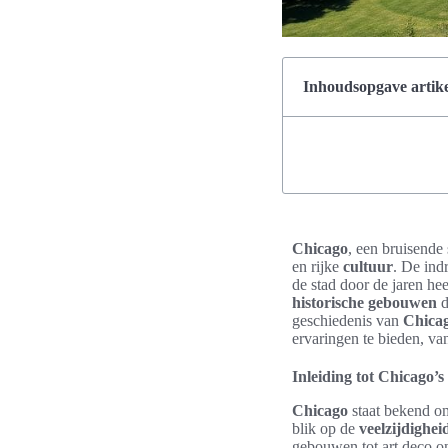
Inhoudsopgave artike
Chicago
, een bruisende
en rijke
cultuur
. De ind
de stad door de jaren he
historische gebouwen
d
geschiedenis van
Chica
ervaringen te bieden, v
Inleiding tot Chicago’s
Chicago
staat bekend o
blik op de
veelzijdighei
gebouwen tot art deco on