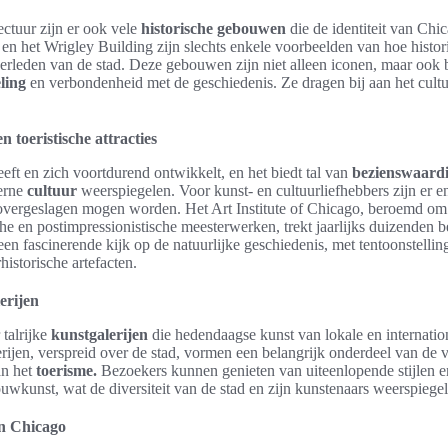
ctuur zijn er ook vele
historische gebouwen
die de identiteit van Ch
en het Wrigley Building zijn slechts enkele voorbeelden van hoe histor
 verleden van de stad. Deze gebouwen zijn niet alleen iconen, maar ook
ling
en verbondenheid met de geschiedenis. Ze dragen bij aan het cultu
.
 toeristische attracties
eeft en zich voortdurend ontwikkelt, en het biedt tal van
bezienswaard
erne
cultuur
weerspiegelen. Voor kunst- en cultuurliefhebbers zijn er e
 overgeslagen mogen worden. Het Art Institute of Chicago, beroemd o
sche en postimpressionistische meesterwerken, trekt jaarlijks duizenden 
en fascinerende kijk op de natuurlijke geschiedenis, met tentoonstellin
historische artefacten.
erijen
 talrijke
kunstgalerijen
die hedendaagse kunst van lokale en internation
erijen, verspreid over de stad, vormen een belangrijk onderdeel van de 
an het
toerisme.
Bezoekers kunnen genieten van uiteenlopende stijlen e
ouwkunst, wat de diversiteit van de stad en zijn kunstenaars weerspiegel
in Chicago