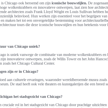
n is Chicago ook beroemd om zijn
iconische bouwstijlen.
De zogenaam
hoge wolkenkrabbers en innovatieve ontwerpen, laat zien hoe architect
ende architecten zoals Frank Lloyd Wright en Louis Sullivan hebben h
ienlijk beïnvloed. Hun werken zijn essentieel voor het begrijpen van 
 en maken het tot een onvergetelijke bestemming voor architectuurlief
hitectuur tours die deze iconische bouwstijlen en hun betekenis voor h
tuur van Chicago uniek?
cago is uniek vanwege de combinatie van moderne wolkenkrabbers en 
 zijn innovatieve ontwerpen, zoals de Willis Tower en het John Hanco
n zoals het Chicago Cultural Center.
ngen zijn er in Chicago?
oed aan culturele ervaringen, waaronder wereldberoemde musea zoals he
eum. De stad heeft ook vele theaters en kunstgalerijen die een breed sc
ichigan het stadsgezicht van Chicago?
 cruciale rol in het stadsgezicht van Chicago door prachtige uitzichten