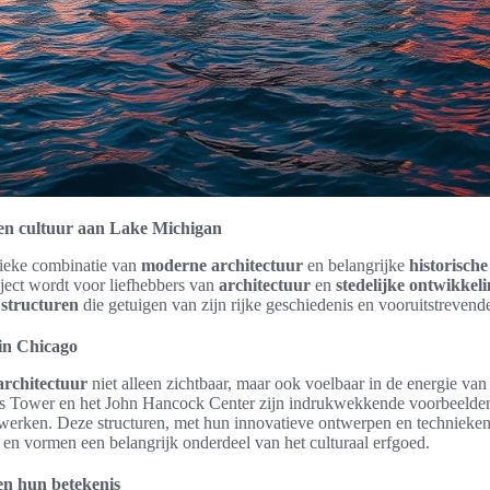
 en cultuur aan Lake Michigan
nieke combinatie van
moderne architectuur
en belangrijke
historisch
ject wordt voor liefhebbers van
architectuur
en
stedelijke ontwikkel
 structuren
die getuigen van zijn rijke geschiedenis en vooruitstrevende
in Chicago
rchitectuur
niet alleen zichtbaar, maar ook voelbaar in de energie va
is Tower en het John Hancock Center zijn indrukwekkende voorbeelde
werken. Deze structuren, met hun innovatieve ontwerpen en technieken,
d en vormen een belangrijk onderdeel van het culturaal erfgoed.
en hun betekenis