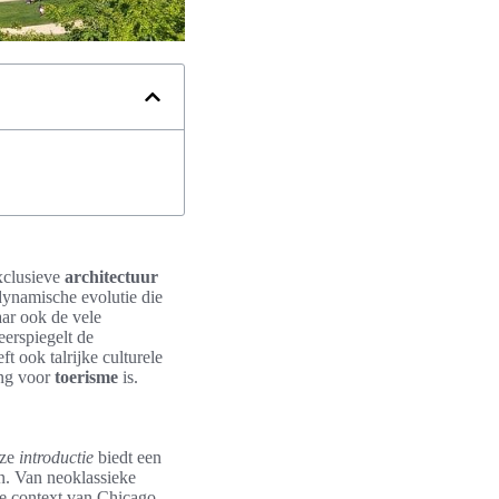
exclusieve
architectuur
 dynamische evolutie die
aar ook de vele
erspiegelt de
ft ook talrijke culturele
ing voor
toerisme
is.
eze
introductie
biedt een
n. Van neoklassieke
he context van Chicago.