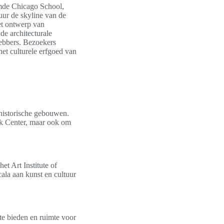
de Chicago School,
uur de skyline van de
et ontwerp van
de architecturale
hebbers. Bezoekers
et culturele erfgoed van
historische gebouwen.
ck Center, maar ook om
t Art Institute of
ala aan kunst en cultuur
 te bieden en ruimte voor