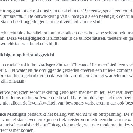
e teruggaat tot de opkomst van de stad in de 19e eeuw, speelt een crucia
n
architectuur
. De ontwikkeling van Chicago als een belangrijk centru
taten heeft bijgedragen aan de diversiteit van de stad.
hitecturale diversiteit onthult niet alleen de esthetische schoonheid m
rvan. Deze
veelzijdigheid
is zichtbaar in de talloze
musea
, theaters en g
wereldstad van betekenis blijft.
chigan op het stadsgezicht
en cruciale rol in het
stadsgezicht
van Chicago. Het meer biedt een sp
vult. Het water en de omliggende gebieden creëren een unieke combina
 De stad heeft gebruik gemaakt van de voordelen van het
waterfront
, w
zijn ontstaan.
ieuwe projecten wordt rekening gehouden met het milieu, wat resulteer
 Deze focus op het
milieu
en de beschikbare ruimte langs het meer heeft g
ie niet alleen de levenskwaliteit van bewoners verbeteren, maar ook be
ake Michigan
benadrukt het belang van
recreatie
en ontspanning. De s
e van het stadsleven en zijn een trekpleister voor iedereen die van de
na
 dynamische stadsbeeld dat Chicago kenmerkt, waar de moderne tirades
erfect samenkomen.