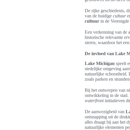
De rijke geschiedenis, di
van de huidige
cultuur
e
cultuur
in de Verenigde S
Een verkenning van de arc
historische relevantie e
sieren, waardoor het een 
De invloed van Lake Mi
Lake Michigan
speelt e
stedelijke omgeving aan
natuurlijke schoonheid.
zoals parken en stranden 
Bij het ontwerpen van n
ontwikkeling in de stad.
waterfront
initiatieven d
De aanwezigheid van
L
ontsnapping uit de drukt
alles draagt bij aan het
natuurlijke elementen p