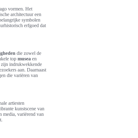
icago vormen. Het
ische architectuur een
 belangrijke symbolen
urhistorisch erfgoed dat
igheden
die zowel de
nkele top
musea
en
m zijn indrukwekkende
bezoekers aan. Daarnaast
gen die variëren van
ale artiesten
vibrante kunstscene van
n media, variërend van
t.