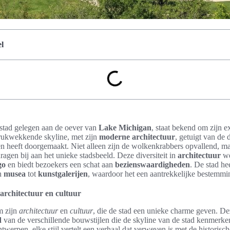
l
 stad gelegen aan de oever van
Lake Michigan
, staat bekend om zijn 
rukwekkende skyline, met zijn
moderne architectuur
, getuigt van de
en heeft doorgemaakt. Niet alleen zijn de wolkenkrabbers opvallend, m
ragen bij aan het unieke stadsbeeld. Deze diversiteit in
architectuur
we
go
en biedt bezoekers een schat aan
bezienswaardigheden
. De stad hee
an
musea
tot
kunstgalerijen
, waardoor het een aantrekkelijke bestemm
 architectuur en cultuur
m zijn
architectuur
en
cultuur
, die de stad een unieke charme geven. D
d
van de verschillende bouwstijlen die de skyline van de stad kenmerke
twerpen, elke stijl vertelt een verhaal dat verweven is met de historisc