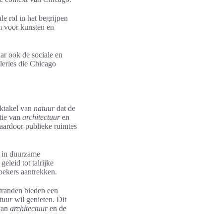
le rol in het begrijpen
m voor kunsten en
aar ook de sociale en
aleries die Chicago
ektakel van
natuur
dat de
tie van
architectuur
en
aardoor publieke ruimtes
t in duurzame
eleid tot talrijke
zoekers aantrekken.
tranden bieden een
tuur
wil genieten. Dit
 van
architectuur
en de