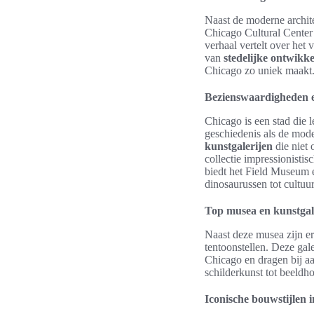
Naast de moderne archite
Chicago Cultural Center 
verhaal vertelt over het
van
stedelijke ontwikke
Chicago zo uniek maakt
Bezienswaardigheden en
Chicago is een stad die l
geschiedenis als de mod
kunstgalerijen
die niet
collectie impressionisti
biedt het Field Museum e
dinosaurussen tot cultuur
Top musea en kunstgal
Naast deze musea zijn er
tentoonstellen. Deze gal
Chicago en dragen bij a
schilderkunst tot beeldh
Iconische bouwstijlen 