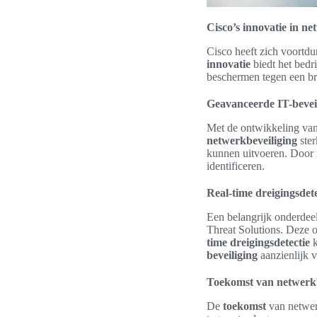
Cisco’s innovatie in ne
Cisco heeft zich voortd
innovatie
biedt het bedr
beschermen tegen een br
Geavanceerde IT-bevei
Met de ontwikkeling van 
netwerkbeveiliging
ster
kunnen uitvoeren. Door i
identificeren.
Real-time dreigingsdete
Een belangrijk onderdee
Threat Solutions. Deze o
time dreigingsdetectie
k
beveiliging
aanzienlijk v
Toekomst van netwerkb
De
toekomst
van netwerk