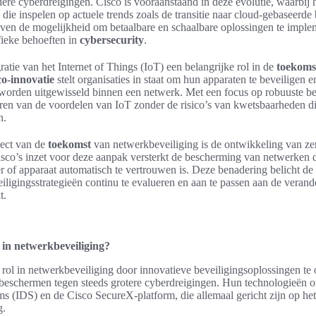
ere cyberdreigingen. Cisco is vooraanstaand in deze evolutie, waarbij h
die inspelen op actuele trends zoals de transitie naar cloud-gebaseerde
jven de mogelijkheid om betaalbare en schaalbare oplossingen te imple
ieke behoeften in
cybersecurity
.
ratie van het Internet of Things (IoT) een belangrijke rol in de
toekoms
co-innovatie
stelt organisaties in staat om hun apparaten te beveiligen e
worden uitgewisseld binnen een netwerk. Met een focus op robuuste be
ren van de voordelen van IoT zonder de risico’s van kwetsbaarheden di
n.
pect van de
toekomst
van netwerkbeveiliging is de ontwikkeling van zer
sco’s inzet voor deze aanpak versterkt de bescherming van netwerken d
r of apparaat automatisch te vertrouwen is. Deze benadering belicht d
iligingsstrategieën continu te evalueren en aan te passen aan de veran
t.
 in netwerkbeveiliging?
e rol in netwerkbeveiliging door innovatieve beveiligingsoplossingen te
 beschermen tegen steeds grotere cyberdreigingen. Hun technologieën o
ems (IDS) en de Cisco SecureX-platform, die allemaal gericht zijn op h
g.