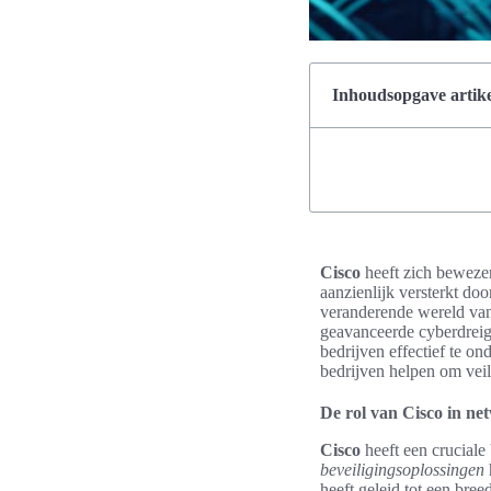
Inhoudsopgave artike
Cisco
heeft zich bewezen
aanzienlijk versterkt do
veranderende wereld va
geavanceerde cyberdreig
bedrijven effectief te o
bedrijven helpen om veil
De rol van Cisco in ne
Cisco
heeft een cruciale
beveiligingsoplossingen
heeft geleid tot een bre