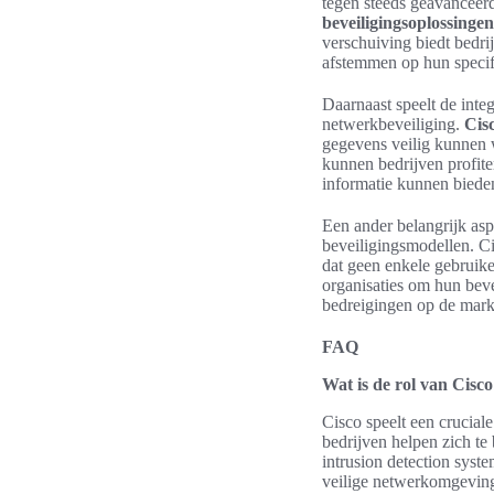
tegen steeds geavanceerd
beveiligingsoplossingen
verschuiving biedt bedri
afstemmen op hun specif
Daarnaast speelt de integ
netwerkbeveiliging.
Cis
gegevens veilig kunnen 
kunnen bedrijven profite
informatie kunnen biede
Een ander belangrijk as
beveiligingsmodellen. Ci
dat geen enkele gebruike
organisaties om hun beve
bedreigingen op de mark
FAQ
Wat is de rol van Cisco
Cisco speelt een crucial
bedrijven helpen zich te
intrusion detection syst
veilige netwerkomgevin