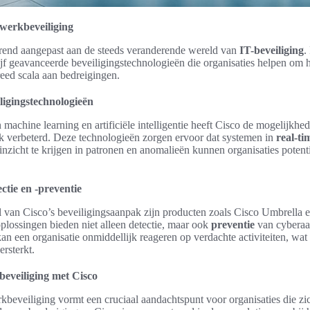
twerkbeveiliging
urend aangepast aan de steeds veranderende wereld van
IT-beveiliging
.
ijf geavanceerde beveiligingstechnologieën die organisaties helpen om 
eed scala aan bedreigingen.
ligingstechnologieën
machine learning en artificiële intelligentie heeft Cisco de mogelijkhe
k verbeterd. Deze technologieën zorgen ervoor dat systemen in
real-ti
nzicht te krijgen in patronen en anomalieën kunnen organisaties potenti
ctie en -preventie
l van Cisco’s beveiligingsaanpak zijn producten zoals Cisco Umbrella
plossingen bieden niet alleen detectie, maar ook
preventie
van cyberaa
an een organisatie onmiddellijk reageren op verdachte activiteiten, wat
ersterkt.
eveiliging met Cisco
beveiliging vormt een cruciaal aandachtspunt voor organisaties die z