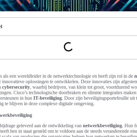
l
 als een wereldleider in de netwerktechnologie en heeft zijn rol in de
n
or innovatieve oplossingen te ontwikkelen. Deze innovaties zijn afgeste
n
cybersecurity
, waarbij bedrijven, van klein tot groot, voortdurend w
ingen. Cisco’s technologische doorbraken en slimme integraties maken
ndersteunen in hun
IT-beveiliging
. Door zijn beveiligingsportefeuille uit 
ig te blijven in deze complexe digitale omgeving.
twerkbeveiliging
 bijdrage geleverd aan de ontwikkeling van
netwerkbeveiliging
. Hun f
heeft hen in staat gesteld om te voldoen aan de steeds veranderende ei
ed scala aan producten die organisaties helpen hun netwerken te beveili