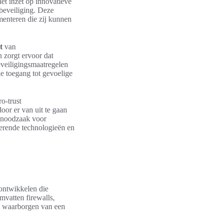
et inzet op innovatieve
 beveiliging. Deze
menteren die zij kunnen
t
van
n zorgt ervoor dat
veiligingsmaatregelen
e toegang tot gevoelige
o-trust
oor er van uit te gaan
e noodzaak voor
derende technologieën en
 ontwikkelen die
mvatten firewalls,
et waarborgen van een