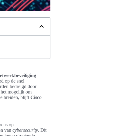
etwerkbeveiliging
md op de snel
orden bedreigd door
 het mogelijk om
te breiden, blijft
Cisco
ocus op
sen van
cybersecurity
. Dit
gen tegen groeiende