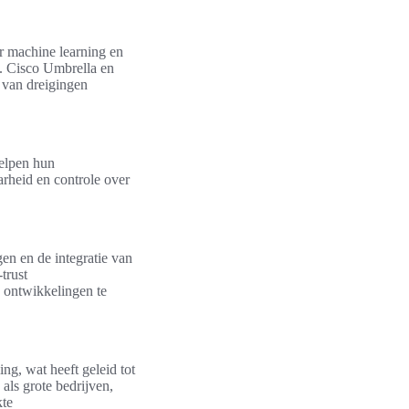
r machine learning en
me. Cisco Umbrella en
 van dreigingen
helpen hun
aarheid en controle over
en en de integratie van
trust
e ontwikkelingen te
ing, wat heeft geleid tot
als grote bedrijven,
kte