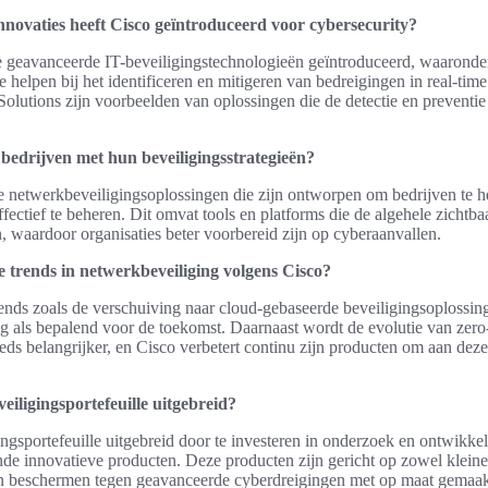
nnovaties heeft Cisco geïntroduceerd voor cybersecurity?
de geavanceerde IT-beveiligingstechnologieën geïntroduceerd, waaronde
, die helpen bij het identificeren en mitigeren van bedreigingen in real-ti
lutions zijn voorbeelden van oplossingen die de detectie en preventie
bedrijven met hun beveiligingsstrategieën?
de netwerkbeveiligingsoplossingen die zijn ontworpen om bedrijven te 
ffectief te beheren. Dit omvat tools en platforms die de algehele zichtb
 waardoor organisaties beter voorbereid zijn op cyberaanvallen.
e trends in netwerkbeveiliging volgens Cisco?
nds zoals de verschuiving naar cloud-gebaseerde beveiligingsoplossing
g als bepalend voor de toekomst. Daarnaast wordt de evolutie van zero-
eds belangrijker, en Cisco verbetert continu zijn producten om aan dez
veiligingsportefeuille uitgebreid?
ingsportefeuille uitgebreid door te investeren in onderzoek en ontwikkel
ende innovatieve producten. Deze producten zijn gericht op zowel kleine 
en beschermen tegen geavanceerde cyberdreigingen met op maat gemaa