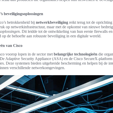
’s beveiligingsoplossingen
co’s betrokkenheid bij
netwerkbeveiliging
reikt terug tot de oprichting
ruk op netwerkinfrastructuur, maar met de opkomst van nieuwe bedrei
soplossingen
. Dit leidde tot de ontwikkeling van hun eerste firewalls en
 op de behoefte aan robuuste beveiliging in een digitale wereld.
eën van Cisco
sco voorop lopen in de sector met
belangrijke technologieën
die organ
 De Adaptive Security Appliance (ASA) en de Cisco SecureX-platform 
es. Deze systemen bieden uitgebreide bescherming en helpen bij de int
 binnen verschillende netwerkomgevingen.