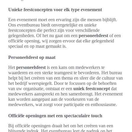
Unieke feestconcepten voor elk type evenement
Een evenement moet een ervaring zijn die mensen bijblijft.
Ons eventbureau biedt onvergetelijke en unieke
feestconcepten die perfect zijn voor verschillende
gelegenheden. Of het nu gaat om een
personeelsfeest
of een
officiële opening, wij zorgen ervoor dat elke gelegenheid
speciaal en op maat gemaakt is.
Personeelsfeest op maat
Het
personeelsfeest
is een kans om medewerkers te
waarderen en een sterke teamgeest te bevorderen. Het bureau
helpt bij het creëren van een thema en sfeer die de cultuur van
het bedrijf weerspiegelt. Door te focussen op de behoeften
van uw organisatie, ontstaat er een
uniek feestconcept
dat
medewerkers aanspreekt en hen samenbrengt. Het evenement
kan worden aangepast aan de voorkeuren van de
medewerkers, wat zorgt voor participatie en enthousiasme.
Officiële openingen met een spectaculaire touch
Bij officiële openingen draait het om het creëren van een
blijvende indruk. Het eventbureau legt de nadruk op het