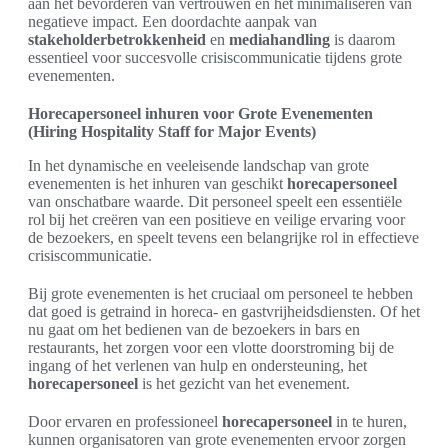
aan het bevorderen van vertrouwen en het minimaliseren van
negatieve impact. Een doordachte aanpak van
stakeholderbetrokkenheid
en
mediahandling
is daarom
essentieel voor succesvolle crisiscommunicatie tijdens grote
evenementen.
Horecapersoneel inhuren voor Grote Evenementen
(Hiring Hospitality Staff for Major Events)
In het dynamische en veeleisende landschap van grote
evenementen is het inhuren van geschikt
horecapersoneel
van onschatbare waarde. Dit personeel speelt een essentiële
rol bij het creëren van een positieve en veilige ervaring voor
de bezoekers, en speelt tevens een belangrijke rol in effectieve
crisiscommunicatie.
Bij grote evenementen is het cruciaal om personeel te hebben
dat goed is getraind in horeca- en gastvrijheidsdiensten. Of het
nu gaat om het bedienen van de bezoekers in bars en
restaurants, het zorgen voor een vlotte doorstroming bij de
ingang of het verlenen van hulp en ondersteuning, het
horecapersoneel
is het gezicht van het evenement.
Door ervaren en professioneel
horecapersoneel
in te huren,
kunnen organisatoren van grote evenementen ervoor zorgen