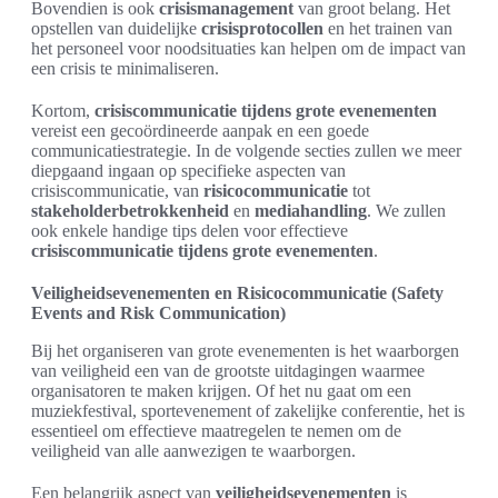
Bovendien is ook
crisismanagement
van groot belang. Het
opstellen van duidelijke
crisisprotocollen
en het trainen van
het personeel voor noodsituaties kan helpen om de impact van
een crisis te minimaliseren.
Kortom,
crisiscommunicatie tijdens grote evenementen
vereist een gecoördineerde aanpak en een goede
communicatiestrategie. In de volgende secties zullen we meer
diepgaand ingaan op specifieke aspecten van
crisiscommunicatie, van
risicocommunicatie
tot
stakeholderbetrokkenheid
en
mediahandling
. We zullen
ook enkele handige tips delen voor effectieve
crisiscommunicatie tijdens grote evenementen
.
Veiligheidsevenementen en Risicocommunicatie (Safety
Events and Risk Communication)
Bij het organiseren van grote evenementen is het waarborgen
van veiligheid een van de grootste uitdagingen waarmee
organisatoren te maken krijgen. Of het nu gaat om een
muziekfestival, sportevenement of zakelijke conferentie, het is
essentieel om effectieve maatregelen te nemen om de
veiligheid van alle aanwezigen te waarborgen.
Een belangrijk aspect van
veiligheidsevenementen
is