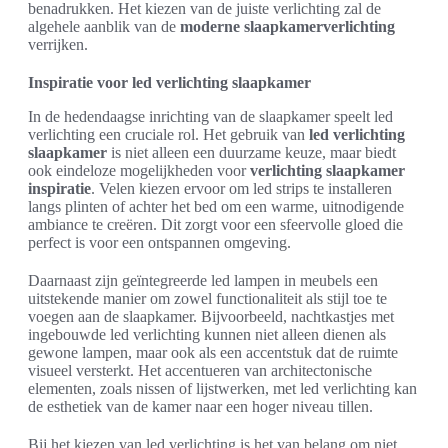
benadrukken. Het kiezen van de juiste verlichting zal de
algehele aanblik van de
moderne slaapkamerverlichting
verrijken.
Inspiratie voor led verlichting slaapkamer
In de hedendaagse inrichting van de slaapkamer speelt led
verlichting een cruciale rol. Het gebruik van
led verlichting
slaapkamer
is niet alleen een duurzame keuze, maar biedt
ook eindeloze mogelijkheden voor
verlichting slaapkamer
inspiratie
. Velen kiezen ervoor om led strips te installeren
langs plinten of achter het bed om een warme, uitnodigende
ambiance te creëren. Dit zorgt voor een sfeervolle gloed die
perfect is voor een ontspannen omgeving.
Daarnaast zijn geïntegreerde led lampen in meubels een
uitstekende manier om zowel functionaliteit als stijl toe te
voegen aan de slaapkamer. Bijvoorbeeld, nachtkastjes met
ingebouwde led verlichting kunnen niet alleen dienen als
gewone lampen, maar ook als een accentstuk dat de ruimte
visueel versterkt. Het accentueren van architectonische
elementen, zoals nissen of lijstwerken, met led verlichting kan
de esthetiek van de kamer naar een hoger niveau tillen.
Bij het kiezen van led verlichting is het van belang om niet