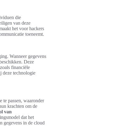
ividuen die
eiligen van deze
 maakt het voor hackers
dcommunicatie toeneemt.
liging. Wanneer gegevens
 beschikken. Deze
zoals financiële
ij deze technologie
oe te passen, waaronder
 hun krachten om de
ol van
gingsmodel dat het
un gegevens in de cloud