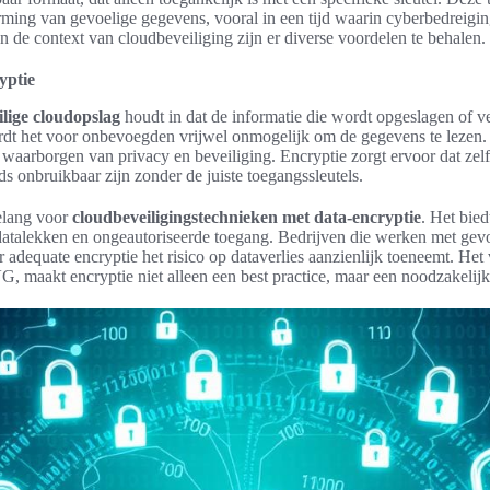
erming van gevoelige gegevens, vooral in een tijd waarin cyberbedreigi
 de context van cloudbeveiliging zijn er diverse voordelen te behalen.
yptie
ilige cloudopslag
houdt in dat de informatie die wordt opgeslagen of v
dt het voor onbevoegden vrijwel onmogelijk om de gegevens te lezen. 
 waarborgen van privacy en beveiliging. Encryptie zorgt ervoor dat ze
ds onbruikbaar zijn zonder de juiste toegangssleutels.
belang voor
cloudbeveiligingstechnieken met data-encryptie
. Het bied
 datalekken en ongeautoriseerde toegang. Bedrijven die werken met gev
r adequate encryptie het risico op dataverlies aanzienlijk toeneemt. He
G, maakt encryptie niet alleen een best practice, maar een noodzakelijk