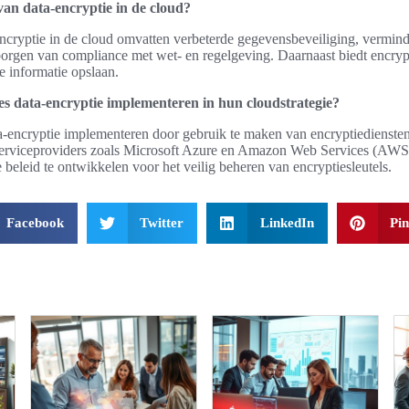
van data-encryptie in de cloud?
cryptie in de cloud omvatten verbeterde gegevensbeveiliging, verminde
borgen van compliance met wet- en regelgeving. Daarnaast biedt encry
e informatie opslaan.
s data-encryptie implementeren in hun cloudstrategie?
a-encryptie implementeren door gebruik te maken van encryptiedienste
rviceproviders zoals Microsoft Azure en Amazon Web Services (AWS).
 beleid te ontwikkelen voor het veilig beheren van encryptiesleutels.
Facebook
Twitter
LinkedIn
Pin