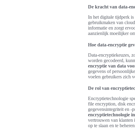
De kracht van data-enc
In het digitale tijdperk
gebruikmaken van cloudse
informatie en zorgt ervo
aanzienlijk moeilijker o
Hoe data-encryptie gev
Data-encryptiekeuzes, zo
worden gecodeerd, kunnen
encryptie van data voo
gegevens of persoonlijke
voelen gebruikers zich v
De rol van encryptietec
Encryptietechnologie spe
file encryption, disk en
gegevensintegriteit en -p
encryptietechnologie in
vertrouwen van klanten i
op te slaan en te beheren