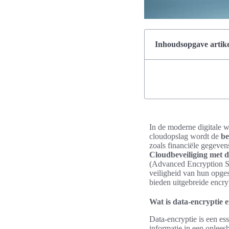
Inhoudsopgave artike
In de moderne digitale w
cloudopslag wordt de
be
zoals financiële gegeven
Cloudbeveiliging met d
(Advanced Encryption Sta
veiligheid van hun opge
bieden uitgebreide encry
Wat is data-encryptie 
Data-encryptie is een ess
informatie in een onleesb