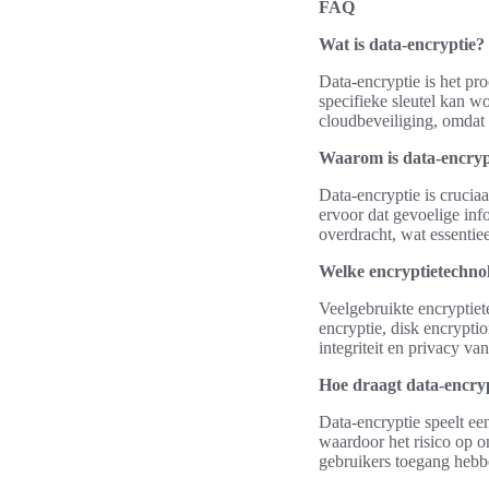
FAQ
Wat is data-encryptie?
Data-encryptie is het pr
specifieke sleutel kan wo
cloudbeveiliging, omdat
Waarom is data-encrypt
Data-encryptie is cruciaa
ervoor dat gevoelige inf
overdracht, wat essentie
Welke encryptietechno
Veelgebruikte encryptie
encryptie, disk encrypti
integriteit en privacy v
Hoe draagt data-encryp
Data-encryptie speelt een
waardoor het risico op 
gebruikers toegang hebb