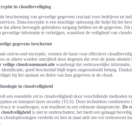
ryptie in cloudbeveiliging
 is de bescherming van gevoelige gegevens cruciaal voor bedrijven en ind
rvices. Data-encryptie is een krachtige oplossing die helpt bij het bev
or dat alleen bevoegde gebruikers toegang hebben tot de gegevens. Dit
m gevoelige informatie te verkrijgen, waardoor de veiligheid van clou
oelige gegevens beschermt
als end-to-end encryptie, vormen de basis voor effectieve cloudbevei
 ze alleen worden ontcijferd door degenen die over de juiste sleutels
r veilige cloudcommunicatie
waarborgt dat vertrouwelijke informatie, 
 identificatie, goed beschermd blijft tegen ongeoorloofd belang. Dankz
eiliger bij het opslaan en delen van hun gegevens in de cloud.
hnologie in cloudveiligheid
elt een essentiële rol in cloudveiligheid door verschillende methoden t
cryption en transport layer security (TLS). Deze technieken combineren
rivacy te waarborgen, wat resulteert in een robuuste dataprotectie.
De r
 cloudveiligheid
is niet te onderschatten; het biedt een gelaagd beveili
n cloudoplossingen versterkt en hen in staat stelt om vol vertrouwen h
.