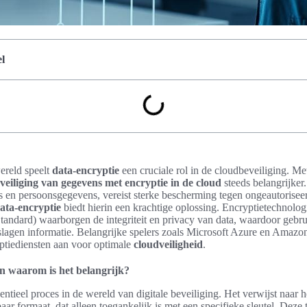
l
ereld speelt
data-encryptie
een cruciale rol in de cloudbeveiliging. Me
veiliging van gegevens met encryptie in de cloud
steeds belangrijker
s en persoonsgegevens, vereist sterke bescherming tegen ongeautorisee
ata-encryptie
biedt hierin een krachtige oplossing. Encryptietechnolo
ndard) waarborgen de integriteit en privacy van data, waardoor gebrui
slagen informatie. Belangrijke spelers zoals Microsoft Azure en Ama
ptiediensten aan voor optimale
cloudveiligheid
.
en waarom is het belangrijk?
entieel proces in de wereld van digitale beveiliging. Het verwijst naar 
aar formaat, dat alleen toegankelijk is met een specifieke sleutel. Deze 