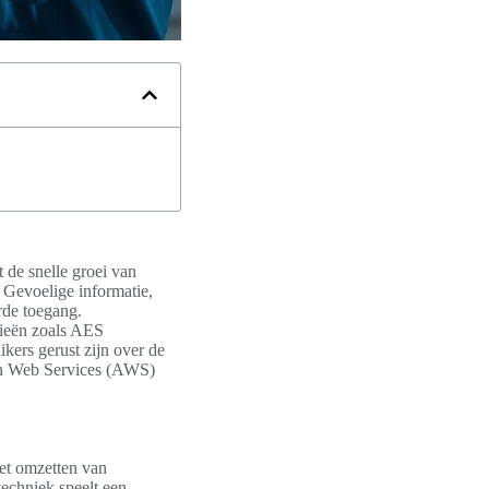
t de snelle groei van
. Gevoelige informatie,
rde toegang.
gieën zoals AES
kers gerust zijn over de
zon Web Services (AWS)
het omzetten van
techniek speelt een