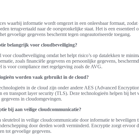
oces waarbij informatie wordt omgezet in een onleesbaar formaat, zodat
rden terugvertaald naar de oorspronkelijke staat. Het is een essentieel 
 het gevoelige gegevens beschermt tegen ongeautoriseerde toegang.
ie belangrijk voor cloudbeveiliging?
l voor cloudbeveiliging omdat het helpt risico’s op datalekken te minim
ormatie, zoals financiële gegevens en persoonlijke gegevens, beschermd 
el is voor compliance met regelgeving zoals de AVG.
logieën worden vaak gebruikt in de cloud?
technologieën in de cloud zijn onder andere AES (Advanced Encryption
on en transport layer security (TLS). Deze technologieën helpen bij he
an gegevens in cloudomgevingen.
tie bij aan veilige cloudcommunicatie?
 sleutelrol in veilige cloudcommunicatie door informatie te beveiligen t
onderschepping door derden wordt verminderd. Encryptie zorgt ervoor d
en tot gevoelige gegevens.