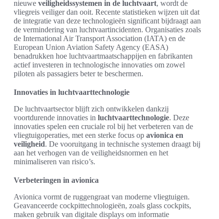
nieuwe
veiligheidssystemen in de luchtvaart
, wordt de
vliegreis veiliger dan ooit. Recente statistieken wijzen uit dat
de integratie van deze technologieën significant bijdraagt aan
de vermindering van luchtvaartincidenten. Organisaties zoals
de International Air Transport Association (IATA) en de
European Union Aviation Safety Agency (EASA)
benadrukken hoe luchtvaartmaatschappijen en fabrikanten
actief investeren in technologische innovaties om zowel
piloten als passagiers beter te beschermen.
Innovaties in luchtvaarttechnologie
De luchtvaartsector blijft zich ontwikkelen dankzij
voortdurende innovaties in
luchtvaarttechnologie
. Deze
innovaties spelen een cruciale rol bij het verbeteren van de
vliegtuigoperaties, met een sterke focus op
avionica en
veiligheid
. De vooruitgang in technische systemen draagt bij
aan het verhogen van de veiligheidsnormen en het
minimaliseren van risico’s.
Verbeteringen in avionica
Avionica vormt de ruggengraat van moderne vliegtuigen.
Geavanceerde cockpittechnologieën, zoals glass cockpits,
maken gebruik van digitale displays om informatie