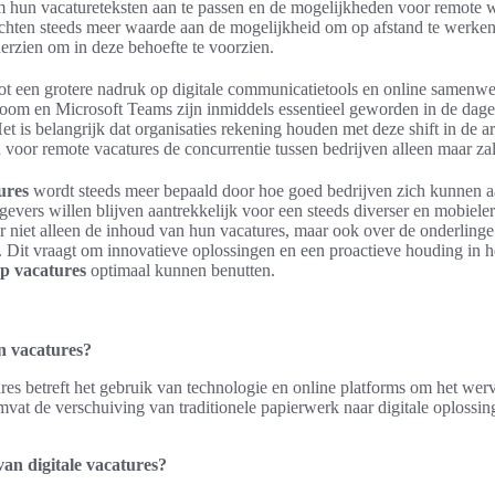
hun vacatureteksten aan te passen en de mogelijkheden voor remote 
echten steeds meer waarde aan de mogelijkheid om op afstand te werke
erzien om in deze behoefte te voorzien.
tot een grotere nadruk op digitale communicatietools en online samenw
Zoom en Microsoft Teams zijn inmiddels essentieel geworden in de dage
et is belangrijk dat organisaties rekening houden met deze shift in de 
voor remote vacatures de concurrentie tussen bedrijven alleen maar zal
ures
wordt steeds meer bepaald door hoe goed bedrijven zich kunnen 
evers willen blijven aantrekkelijk voor een steeds diverser en mobiele
 niet alleen de inhoud van hun vacatures, maar ook over de onderlin
 Dit vraagt om innovatieve oplossingen en een proactieve houding in 
p vacatures
optimaal kunnen benutten.
an vacatures?
ures betreft het gebruik van technologie en online platforms om het wer
vat de verschuiving van traditionele papierwerk naar digitale oplossin
van digitale vacatures?