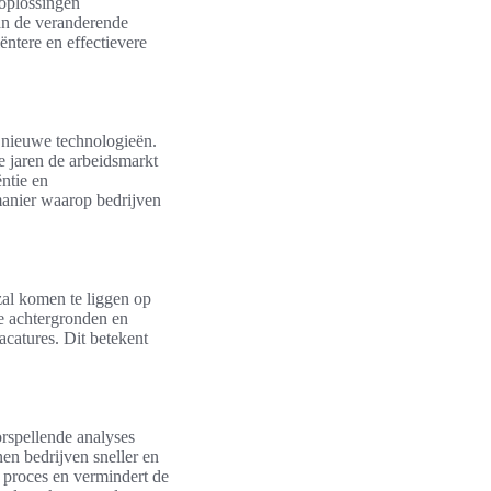
 oplossingen
aan de veranderende
ëntere en effectievere
 nieuwe technologieën.
 jaren de arbeidsmarkt
ëntie en
manier waarop bedrijven
al komen te liggen op
se achtergronden en
catures. Dit betekent
orspellende analyses
en bedrijven sneller en
 proces en vermindert de