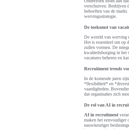
Onderzoek toont aan da
verschuiven. Bedrijven d
behoeften van de markt. 
wervingsstrategie.
De toekomst van vacatu
De wereld van werving e
Het is essentieel om op 
zullen vormen. De integra
kwaliteitsborging in het
vacatures beheren en ka
Recruitment trends vo
In de komende jaren zijn
*flexibiliteit* en *dive
vaardigheden. Bovendien
dat organisaties zich m
De rol van AI in recru
AI in recruitment
veran
maken het eenvoudiger om
nauwkeuriger beslissinge