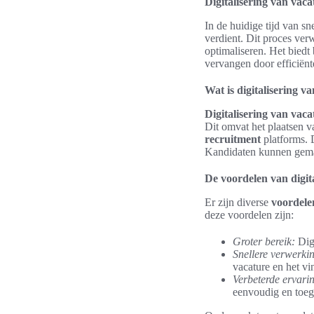
Digitalisering van vac
In de huidige tijd van sn
verdient. Dit proces ver
optimaliseren. Het biedt
vervangen door efficiënt
Wat is digitalisering v
Digitalisering van vaca
Dit omvat het plaatsen 
recruitment
platforms. 
Kandidaten kunnen gem
De voordelen van digit
Er zijn diverse
voordele
deze voordelen zijn:
Groter bereik:
Digi
Snellere verwerkin
vacature en het vi
Verbeterde ervari
eenvoudig en toega