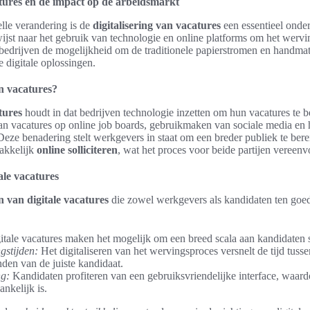
atures en de impact op de arbeidsmarkt
elle verandering is de
digitalisering van vacatures
een essentieel onde
wijst naar het gebruik van technologie en online platforms om het wervi
 bedrijven de mogelijkheid om de traditionele papierstromen en handmat
e digitale oplossingen.
an vacatures?
tures
houdt in dat bedrijven technologie inzetten om hun vacatures te b
van vacatures op online job boards, gebruikmaken van sociale media en
Deze benadering stelt werkgevers in staat om een breder publiek te bere
akkelijk
online solliciteren
, wat het proces voor beide partijen vereenv
ale vacatures
n van digitale vacatures
die zowel werkgevers als kandidaten ten go
tale vacatures maken het mogelijk om een breed scala aan kandidaten s
gstijden:
Het digitaliseren van het wervingsproces versnelt de tijd tusse
nden van de juiste kandidaat.
ng:
Kandidaten profiteren van een gebruiksvriendelijke interface, waar
nkelijk is.