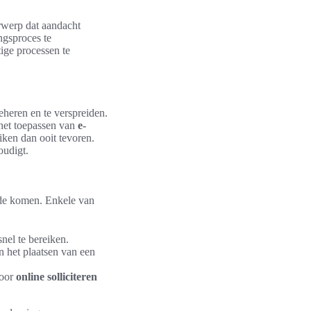
rwerp dat aandacht
ngsproces te
ige processen te
eheren en te verspreiden.
 het toepassen van
e-
iken dan ooit tevoren.
oudigt.
ede komen. Enkele van
nel te bereiken.
n het plaatsen van een
door
online solliciteren