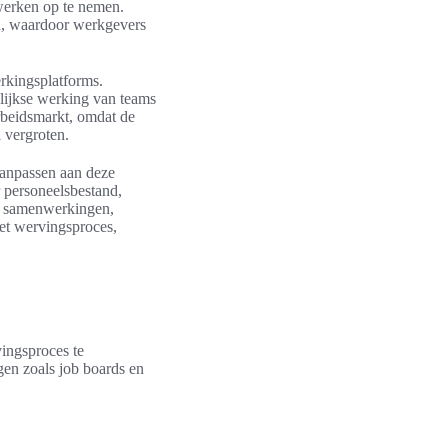
werken op te nemen.
n, waardoor werkgevers
erkingsplatforms.
lijkse werking van teams
arbeidsmarkt, omdat de
 vergroten.
aanpassen aan deze
r personeelsbestand,
ge samenwerkingen,
het wervingsproces,
vingsproces te
gen zoals job boards en