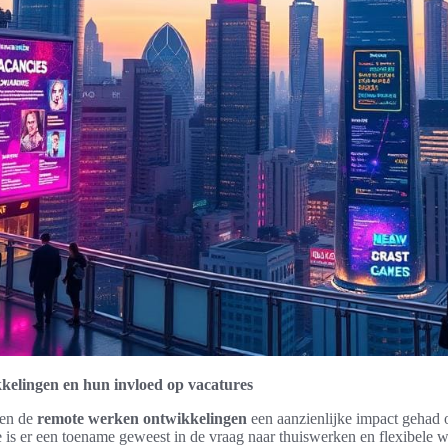
elingen en hun invloed op vacatures
ben de
remote werken ontwikkelingen
een aanzienlijke impact gehad 
 er een toename geweest in de vraag naar thuiswerken en flexibele w