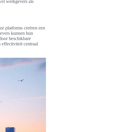
wel werkgevers als
ze platforms creëren een
gevers kunnen hun
 door beschikbare
ffectiviteit centraal