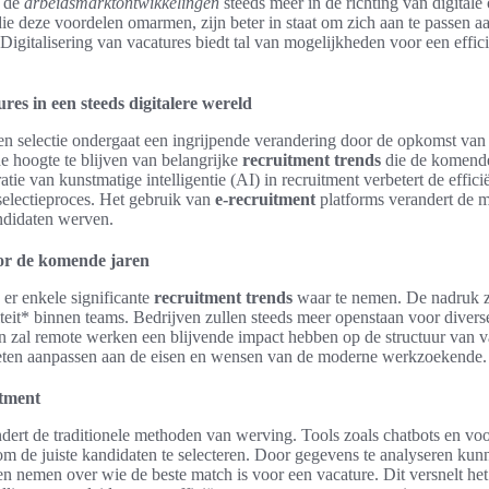
t de
arbeidsmarktontwikkelingen
steeds meer in de richting van digitale
ie deze voordelen omarmen, zijn beter in staat om zich aan te passen 
Digitalisering van vacatures biedt tal van mogelijkheden voor een effici
res in een steeds digitalere wereld
n selectie ondergaat een ingrijpende verandering door de opkomst van
de hoogte te blijven van belangrijke
recruitment trends
die de komende
tie van kunstmatige intelligentie (AI) in recruitment verbetert de effici
 selectieproces. Het gebruik van
e-recruitment
platforms verandert de 
ndidaten werven.
or de komende jaren
 er enkele significante
recruitment trends
waar te nemen. De nadruk z
rsiteit* binnen teams. Bedrijven zullen steeds meer openstaan voor diver
 zal remote werken een blijvende impact hebben op de structuur van va
oeten aanpassen aan de eisen en wensen van de moderne werkzoekende.
itment
dert de traditionele methoden van werving. Tools zoals chatbots en vo
 de juiste kandidaten te selecteren. Door gegevens te analyseren kunn
n nemen over wie de beste match is voor een vacature. Dit versnelt het