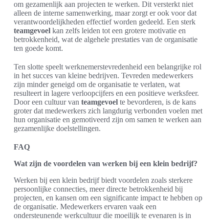
om gezamenlijk aan projecten te werken. Dit versterkt niet
alleen de interne samenwerking, maar zorgt er ook voor dat
verantwoordelijkheden effectief worden gedeeld. Een sterk
teamgevoel
kan zelfs leiden tot een grotere motivatie en
betrokkenheid, wat de algehele prestaties van de organisatie
ten goede komt.
Ten slotte speelt werknemerstevredenheid een belangrijke rol
in het succes van kleine bedrijven. Tevreden medewerkers
zijn minder geneigd om de organisatie te verlaten, wat
resulteert in lagere verloopcijfers en een positieve werksfeer.
Door een cultuur van
teamgevoel
te bevorderen, is de kans
groter dat medewerkers zich langdurig verbonden voelen met
hun organisatie en gemotiveerd zijn om samen te werken aan
gezamenlijke doelstellingen.
FAQ
Wat zijn de voordelen van werken bij een klein bedrijf?
Werken bij een klein bedrijf biedt voordelen zoals sterkere
persoonlijke connecties, meer directe betrokkenheid bij
projecten, en kansen om een significante impact te hebben op
de organisatie. Medewerkers ervaren vaak een
ondersteunende werkcultuur die moeilijk te evenaren is in