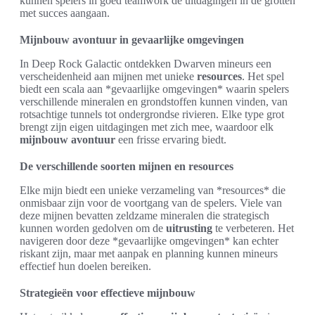
kunnen spelers in goed teamwork de uitdagingen in de grotten
met succes aangaan.
Mijnbouw avontuur in gevaarlijke omgevingen
In Deep Rock Galactic ontdekken Dwarven mineurs een
verscheidenheid aan mijnen met unieke
resources
. Het spel
biedt een scala aan *gevaarlijke omgevingen* waarin spelers
verschillende mineralen en grondstoffen kunnen vinden, van
rotsachtige tunnels tot ondergrondse rivieren. Elke type grot
brengt zijn eigen uitdagingen met zich mee, waardoor elk
mijnbouw avontuur
een frisse ervaring biedt.
De verschillende soorten mijnen en resources
Elke mijn biedt een unieke verzameling van *resources* die
onmisbaar zijn voor de voortgang van de spelers. Viele van
deze mijnen bevatten zeldzame mineralen die strategisch
kunnen worden gedolven om de
uitrusting
te verbeteren. Het
navigeren door deze *gevaarlijke omgevingen* kan echter
riskant zijn, maar met aanpak en planning kunnen mineurs
effectief hun doelen bereiken.
Strategieën voor effectieve mijnbouw