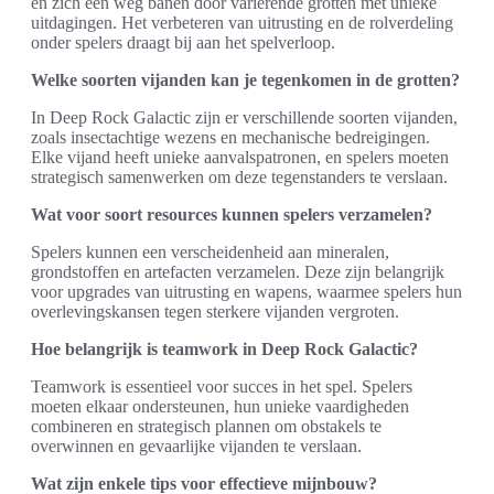
en zich een weg banen door variërende grotten met unieke
uitdagingen. Het verbeteren van uitrusting en de rolverdeling
onder spelers draagt bij aan het spelverloop.
Welke soorten vijanden kan je tegenkomen in de grotten?
In Deep Rock Galactic zijn er verschillende soorten vijanden,
zoals insectachtige wezens en mechanische bedreigingen.
Elke vijand heeft unieke aanvalspatronen, en spelers moeten
strategisch samenwerken om deze tegenstanders te verslaan.
Wat voor soort resources kunnen spelers verzamelen?
Spelers kunnen een verscheidenheid aan mineralen,
grondstoffen en artefacten verzamelen. Deze zijn belangrijk
voor upgrades van uitrusting en wapens, waarmee spelers hun
overlevingskansen tegen sterkere vijanden vergroten.
Hoe belangrijk is teamwork in Deep Rock Galactic?
Teamwork is essentieel voor succes in het spel. Spelers
moeten elkaar ondersteunen, hun unieke vaardigheden
combineren en strategisch plannen om obstakels te
overwinnen en gevaarlijke vijanden te verslaan.
Wat zijn enkele tips voor effectieve mijnbouw?