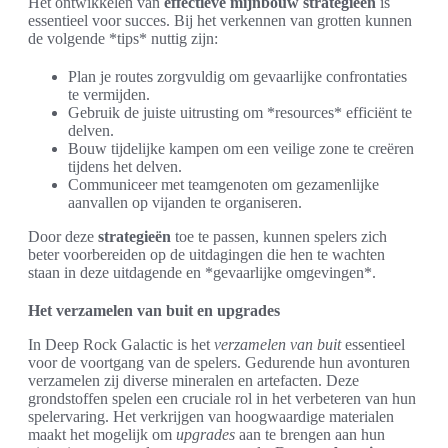
Het ontwikkelen van
effectieve mijnbouw
strategieën
is
essentieel voor succes. Bij het verkennen van grotten kunnen
de volgende *tips* nuttig zijn:
Plan je routes zorgvuldig om gevaarlijke confrontaties
te vermijden.
Gebruik de juiste uitrusting om *resources* efficiënt te
delven.
Bouw tijdelijke kampen om een veilige zone te creëren
tijdens het delven.
Communiceer met teamgenoten om gezamenlijke
aanvallen op vijanden te organiseren.
Door deze
strategieën
toe te passen, kunnen spelers zich
beter voorbereiden op de uitdagingen die hen te wachten
staan in deze uitdagende en *gevaarlijke omgevingen*.
Het verzamelen van buit en upgrades
In Deep Rock Galactic is het
verzamelen van buit
essentieel
voor de voortgang van de spelers. Gedurende hun avonturen
verzamelen zij diverse mineralen en artefacten. Deze
grondstoffen spelen een cruciale rol in het verbeteren van hun
spelervaring. Het verkrijgen van hoogwaardige materialen
maakt het mogelijk om
upgrades
aan te brengen aan hun