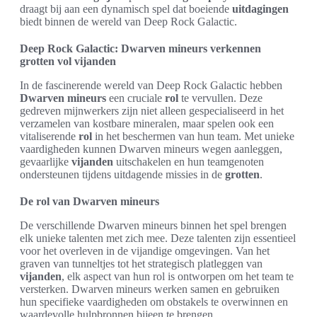
draagt bij aan een dynamisch spel dat boeiende
uitdagingen
biedt binnen de wereld van Deep Rock Galactic.
Deep Rock Galactic: Dwarven mineurs verkennen
grotten vol vijanden
In de fascinerende wereld van Deep Rock Galactic hebben
Dwarven mineurs
een cruciale
rol
te vervullen. Deze
gedreven mijnwerkers zijn niet alleen gespecialiseerd in het
verzamelen van kostbare mineralen, maar spelen ook een
vitaliserende
rol
in het beschermen van hun team. Met unieke
vaardigheden kunnen Dwarven mineurs wegen aanleggen,
gevaarlijke
vijanden
uitschakelen en hun teamgenoten
ondersteunen tijdens uitdagende missies in de
grotten
.
De rol van Dwarven mineurs
De verschillende Dwarven mineurs binnen het spel brengen
elk unieke talenten met zich mee. Deze talenten zijn essentieel
voor het overleven in de vijandige omgevingen. Van het
graven van tunneltjes tot het strategisch platleggen van
vijanden
, elk aspect van hun rol is ontworpen om het team te
versterken. Dwarven mineurs werken samen en gebruiken
hun specifieke vaardigheden om obstakels te overwinnen en
waardevolle hulpbronnen bijeen te brengen.