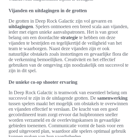
Vijanden en uitdagingen in de grotten
De grotten in Deep Rock Galactic zijn vol gevaren en
uitdagingen
. Spelers ontmoeten een breed scala aan vijanden,
ieder met eigen unieke aanvalspatronen. Het is van groot
belang om een doordachte
strategie
te hebben om deze
vijanden te bestrijden en tegelijkertijd de veiligheid van het
team te waarborgen. Naast deze vijanden zijn er ook
natuurlijke obstakels zoals instortingen en gevaarlijke flora die
de verkenning bemoeilijken. Creativiteit en het effectief
gebruiken van de omgeving zijn noodzakelijk om succesvol te
zijn in dit spel.
De unieke co-op shooter ervaring
In Deep Rock Galactic is teamwork van essentieel belang om
succesvol te zijn in de uitdagende grotten. De
samenwerking
tussen spelers maakt het mogelijk om obstakels te overwinnen
en vijanden effectief te verslaan. De kracht van een goed
gecoördineerd team zorgt ervoor dat hulpbronnen sneller
worden verzameld en de overlevingskansen in gevaarlijke
gebieden toenemen. Communicatie vormt de basis voor een
goed uitgevoerd plan, waardoor alle spelers optimaal gebruik
kunnen maken van hun vaardigheden.