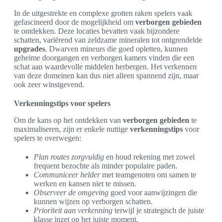
In de uitgestrekte en complexe grotten raken spelers vaak
gefascineerd door de mogelijkheid om
verborgen gebieden
te ontdekken. Deze locaties bevatten vaak bijzondere
schatten, variërend van zeldzame mineralen tot ontgrendelde
upgrades
. Dwarven mineurs die goed opletten, kunnen
geheime doorgangen en verborgen kamers vinden die een
schat aan waardevolle middelen herbergen. Het verkennen
van deze domeinen kan dus niet alleen spannend zijn, maar
ook zeer winstgevend.
Verkenningstips voor spelers
Om de kans op het ontdekken van
verborgen gebieden
te
maximaliseren, zijn er enkele nuttige
verkenningstips
voor
spelers te overwegen:
Plan routes zorgvuldig
en houd rekening met zowel
frequent bezochte als minder populaire paden.
Communiceer helder
met teamgenoten om samen te
werken en kansen niet te missen.
Observeer de omgeving
goed voor aanwijzingen die
kunnen wijzen op verborgen schatten.
Prioriteit aan verkenning
terwijl je strategisch de juiste
klasse inzet op het juiste moment.