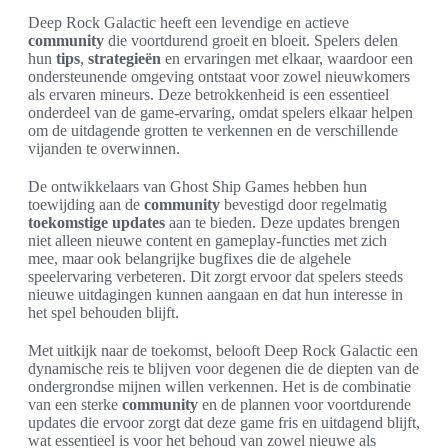
Deep Rock Galactic heeft een levendige en actieve
community
die voortdurend groeit en bloeit. Spelers delen
hun
tips
,
strategieën
en ervaringen met elkaar, waardoor een
ondersteunende omgeving ontstaat voor zowel nieuwkomers
als ervaren mineurs. Deze betrokkenheid is een essentieel
onderdeel van de game-ervaring, omdat spelers elkaar helpen
om de uitdagende grotten te verkennen en de verschillende
vijanden te overwinnen.
De ontwikkelaars van Ghost Ship Games hebben hun
toewijding aan de
community
bevestigd door regelmatig
toekomstige updates
aan te bieden. Deze updates brengen
niet alleen nieuwe content en gameplay-functies met zich
mee, maar ook belangrijke bugfixes die de algehele
speelervaring verbeteren. Dit zorgt ervoor dat spelers steeds
nieuwe uitdagingen kunnen aangaan en dat hun interesse in
het spel behouden blijft.
Met uitkijk naar de toekomst, belooft Deep Rock Galactic een
dynamische reis te blijven voor degenen die de diepten van de
ondergrondse mijnen willen verkennen. Het is de combinatie
van een sterke
community
en de plannen voor voortdurende
updates die ervoor zorgt dat deze game fris en uitdagend blijft,
wat essentieel is voor het behoud van zowel nieuwe als