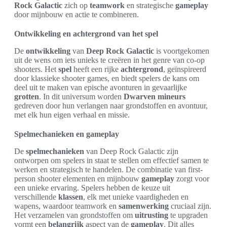
Rock Galactic
zich op
teamwork
en strategische
gameplay
door mijnbouw en actie te combineren.
Ontwikkeling en achtergrond van het spel
De
ontwikkeling
van
Deep Rock Galactic
is voortgekomen
uit de wens om iets unieks te creëren in het genre van co-op
shooters. Het
spel
heeft een rijke
achtergrond
, geïnspireerd
door klassieke shooter games, en biedt spelers de kans om
deel uit te maken van epische avonturen in gevaarlijke
grotten
. In dit universum worden
Dwarven mineurs
gedreven door hun verlangen naar grondstoffen en avontuur,
met elk hun eigen verhaal en missie.
Spelmechanieken en gameplay
De
spelmechanieken
van Deep Rock Galactic zijn
ontworpen om spelers in staat te stellen om effectief samen te
werken en strategisch te handelen. De combinatie van first-
person shooter elementen en mijnbouw
gameplay
zorgt voor
een unieke ervaring. Spelers hebben de keuze uit
verschillende
klassen
, elk met unieke vaardigheden en
wapens, waardoor teamwork en
samenwerking
cruciaal zijn.
Het verzamelen van grondstoffen om
uitrusting
te upgraden
vormt een
belangrijk
aspect van de
gameplay
. Dit alles