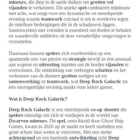
mineurs
, die diep in de aarde duiken om
grotten vol
vijanden
te verkennen. Dit unieke
spel
combineert mijnbouw
met actie, wat zorgt voor een dynamische en meeslepende
ervaring waarin
teamwork
cruciaal is om te overleven tegen
de ontelbare bedreigingen die in de schaduwen liggen.
Samenwerken met vrienden is essentieel om doelen te behalen
en waardevolle middelen uit deze verraderlijke omgevingen te
verzamelen.
Daarnaast kunnen
spelers
zich voorbereiden op een
spannende mix van plezier en
strategie
terwijl ze een arsenaal
aan wapens en
uitrusting
inzetten om de hordes
vijanden
te
overwinnen. De ontdekking van verborgen
schatten
en het
verkennen van de duistere
grotten
nodigen uit tot
samenwerking
en
teamwork
, wat
Deep Rock Galactic
tot
een onvergetelijke ervaring maakt voor iedere gamer.
Wat is Deep Rock Galactic?
Deep Rock Galactic
is een meeslepende
co-op shooter
die
spelers
uitnodigt om zich te verdiepen in de wereld van
Dwarven mineurs
. Dit
spel
, ontwikkeld door Ghost Ship
Games, kwam in 2020 op de markt en heeft sindsdien een
grote schare fans weten te veroveren. Met een sterke
achtergrond
en een boeiende
ontwikkeling
richt
Deep