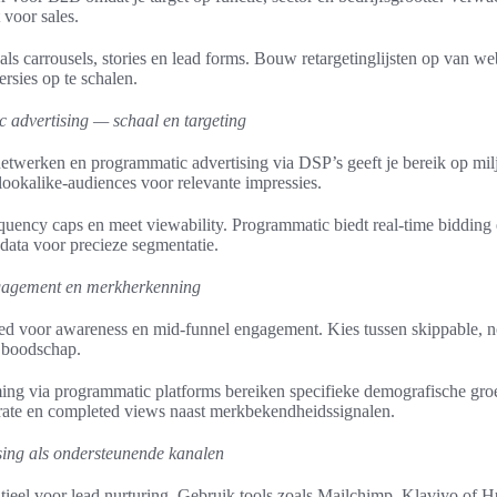
 voor sales.
oals carrousels, stories en lead forms. Bouw retargetinglijsten op van w
rsies op te schalen.
 advertising — schaal en targeting
netwerken en programmatic advertising via DSP’s geeft je bereik op mil
 lookalike‑audiences voor relevante impressies.
quency caps en meet viewability. Programmatic biedt real‑time bidding
data voor precieze segmentatie.
gagement en merkherkenning
d voor awareness en mid‑funnel engagement. Kies tussen skippable, 
n boodschap.
ng via programmatic platforms bereiken specifieke demografische gro
ate en completed views naast merkbekendheidssignalen.
ising als ondersteunende kanalen
ntieel voor lead nurturing. Gebruik tools zoals Mailchimp, Klaviyo of