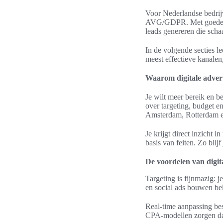
Voor Nederlandse bedrijv
AVG/GDPR. Met goede con
leads genereren die schaa
In de volgende secties l
meest effectieve kanalen
Waarom digitale advert
Je wilt meer bereik en b
over targeting, budget e
Amsterdam, Rotterdam e
Je krijgt direct inzicht
basis van feiten. Zo blijf
De voordelen van digit
Targeting is fijnmazig: j
en social ads bouwen be
Real-time aanpassing bes
CPA-modellen zorgen dat 