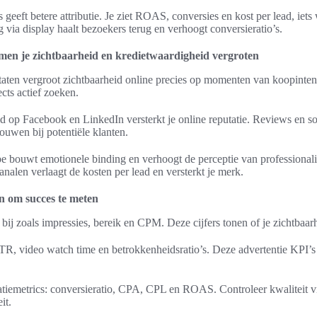
eft betere attributie. Je ziet ROAS, conversies en kost per lead, iets 
ng via display haalt bezoekers terug en verhoogt conversieratio’s.
men je zichtbaarheid en kredietwaardigheid vergroten
taten vergroot zichtbaarheid online precies op momenten van koopinten
cts actief zoeken.
 op Facebook en LinkedIn versterkt je online reputatie. Reviews en so
ouwen bij potentiële klanten.
 bouwt emotionele binding en verhoogt de perceptie van professionali
analen verlaagt de kosten per lead en versterkt je merk.
en om succes te meten
ij zoals impressies, bereik en CPM. Deze cijfers tonen of je zichtbaarh
, video watch time en betrokkenheidsratio’s. Deze advertentie KPI’s l
atiemetrics: conversieratio, CPA, CPL en ROAS. Controleer kwaliteit v
it.