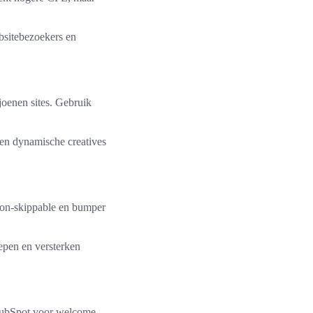
ebsitebezoekers en
joenen sites. Gebruik
 en dynamische creatives
non‑skippable en bumper
epen en versterken
 HubSpot voor welcome