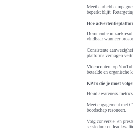
Meetbaarheid campagnes ge
beperkt blijft. Retargeti
Hoe advertentieplatfor
Dominantie in zoekresul
vindbaar wanneer prospe
Consistente aanwezigheid
platforms verhogen vertr
Videocontent op YouTube
betaalde en organische k
KPI’s die je moet volg
Houd awareness-metrics b
Meet engagement met CTR
boodschap resoneert.
Volg conversie- en prest
sessieduur en leadkwalite