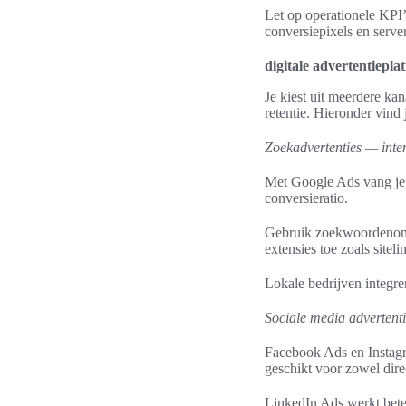
Let op operationele KPI’
conversiepixels en serv
digitale advertentiepla
Je kiest uit meerdere kan
retentie. Hieronder vind j
Zoekadvertenties — inten
Met Google Ads vang je 
conversieratio.
Gebruik zoekwoordenond
extensies toe zoals site
Lokale bedrijven integre
Sociale media advertent
Facebook Ads en Instagra
geschikt voor zowel dir
LinkedIn Ads werkt beter