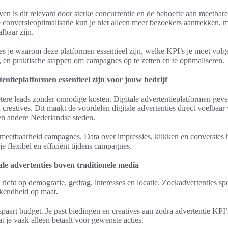
en is dit relevant door sterke concurrentie en de behoefte aan meetbare
versieoptimalisatie kun je niet alleen meer bezoekers aantrekken, m
lbaar zijn.
ees je waarom deze platformen essentieel zijn, welke KPI’s je moet volg
, en praktische stappen om campagnes op te zetten en te optimaliseren.
entieplatformen essentieel zijn voor jouw bedrijf
etere leads zonder onnodige kosten. Digitale advertentieplatformen geve
n creatives. Dit maakt de voordelen digitale advertenties direct voelbaa
n andere Nederlandse steden.
 in meetbaarheid campagnes. Data over impressies, klikken en conversies
 je flexibel en efficiënt tijdens campagnes.
ale advertenties boven traditionele media
e richt op demografie, gedrag, interesses en locatie. Zoekadvertenties sp
kendheid op maat.
paart budget. Je past biedingen en creatives aan zodra advertentie KPI
je vaak alleen betaalt voor gewenste acties.