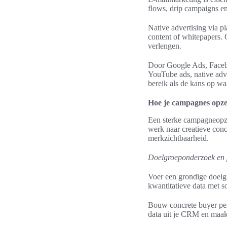
flows, drip campaigns e
Native advertising via p
content of whitepapers.
verlengen.
Door Google Ads, Facebo
YouTube ads, native adve
bereik als de kans op wa
Hoe je campagnes opzet
Een sterke campagneopzet
werk naar creatieve conce
merkzichtbaarheid.
Doelgroeponderzoek en
Voer een grondige doelgr
kwantitatieve data met s
Bouw concrete buyer pers
data uit je CRM en maak