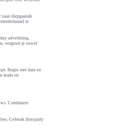
er naar diepgaande
tentiefunnel te
lay advertising,
n, vergroot je zowel
opt. Begin met data en
in leads en
iews. Combineer
res. Gebruik first-party