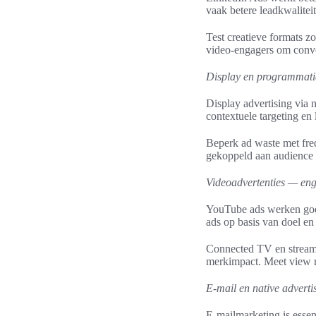
vaak betere leadkwaliteit
Test creatieve formats z
video‑engagers om conve
Display en programmatic
Display advertising via 
contextuele targeting en
Beperk ad waste met fre
gekoppeld aan audience 
Videoadvertenties — en
YouTube ads werken goe
ads op basis van doel e
Connected TV en streami
merkimpact. Meet view r
E-mail en native advert
E-mailmarketing is esse