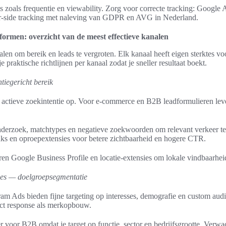
s zoals frequentie en viewability. Zorg voor correcte tracking: Google A
er-side tracking met naleving van GDPR en AVG in Nederland.
tformen: overzicht van de meest effectieve kanalen
alen om bereik en leads te vergroten. Elk kanaal heeft eigen sterktes vo
e praktische richtlijnen per kanaal zodat je sneller resultaat boekt.
tiegericht bereik
actieve zoekintentie op. Voor e‑commerce en B2B leadformulieren leve
erzoek, matchtypes en negatieve zoekwoorden om relevant verkeer te
links en oproepextensies voor betere zichtbaarheid en hogere CTR.
ren Google Business Profile en locatie‑extensies om lokale vindbaarheid
ies — doelgroepsegmentatie
m Ads bieden fijne targeting op interesses, demografie en custom audi
ect response als merkopbouw.
 voor B2B omdat je target op functie, sector en bedrijfsgrootte. Verw