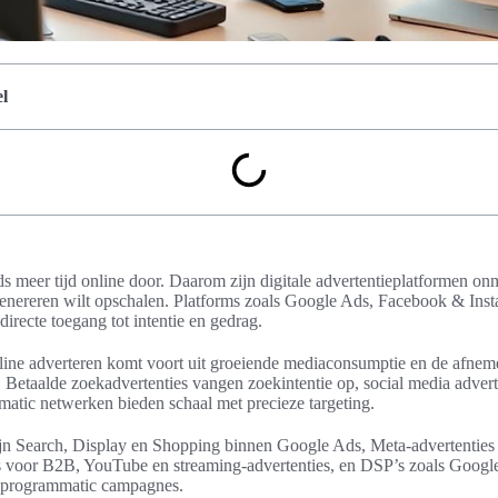
l
s meer tijd online door. Daarom zijn digitale advertentieplatformen onmi
 genereren wilt opschalen. Platforms zoals Google Ads, Facebook & Ins
recte toegang tot intentie en gedrag.
ine adverteren komt voort uit groeiende mediaconsumptie en de afnemen
. Betaalde zoekadvertenties vangen zoekintentie op, social media advert
atic netwerken bieden schaal met precieze targeting.
jn Search, Display en Shopping binnen Google Ads, Meta-advertentie
 voor B2B, YouTube en streaming-advertenties, en DSP’s zoals Googl
 programmatic campagnes.