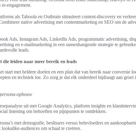
n re‑engagement.
latforms als Taboola en Outbrain stimuleert content‑discovery en verke
 Combineer native advertising met contentmarketing en SEO om de adver
ok Ads, Instagram Ads, LinkedIn Ads, programmatic advertising, disp
rtising en e-mailmarketing in een samenhangende strategie te gebruike
ardevolle leads.
 die leiden naar meer bereik en leads
 start met heldere doelen en een plan dat van bereik naar conversie lo
pten en techniek toe. Zo zorg je dat elk onderdeel bijdraagt aan groei 
 persona-opbouw
oepanalyse uit met Google Analytics, platform insights en klantinterv
ocial listening om behoeften en pijnpunten te ontdekken.
ona’s met demografie, beslissers versus beïnvloeders en aankoopbarriè
 lookalike-audiences om schaal te creëren.