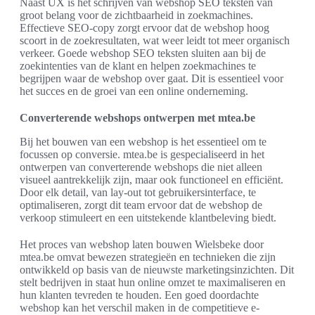
Naast UX is het schrijven van webshop SEO teksten van
groot belang voor de zichtbaarheid in zoekmachines.
Effectieve SEO-copy zorgt ervoor dat de webshop hoog
scoort in de zoekresultaten, wat weer leidt tot meer organisch
verkeer. Goede webshop SEO teksten sluiten aan bij de
zoekintenties van de klant en helpen zoekmachines te
begrijpen waar de webshop over gaat. Dit is essentieel voor
het succes en de groei van een online onderneming.
Converterende webshops ontwerpen met mtea.be
Bij het bouwen van een webshop is het essentieel om te
focussen op conversie. mtea.be is gespecialiseerd in het
ontwerpen van converterende webshops die niet alleen
visueel aantrekkelijk zijn, maar ook functioneel en efficiënt.
Door elk detail, van lay-out tot gebruikersinterface, te
optimaliseren, zorgt dit team ervoor dat de webshop de
verkoop stimuleert en een uitstekende klantbeleving biedt.
Het proces van webshop laten bouwen Wielsbeke door
mtea.be omvat bewezen strategieën en technieken die zijn
ontwikkeld op basis van de nieuwste marketingsinzichten. Dit
stelt bedrijven in staat hun online omzet te maximaliseren en
hun klanten tevreden te houden. Een goed doordachte
webshop kan het verschil maken in de competitieve e-