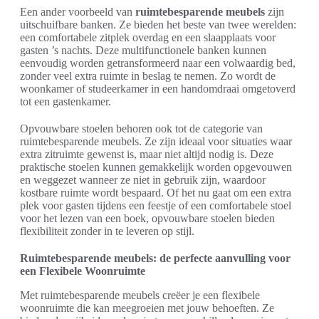
Een ander voorbeeld van
ruimtebesparende meubels
zijn
uitschuifbare banken. Ze bieden het beste van twee werelden:
een comfortabele zitplek overdag en een slaapplaats voor
gasten ’s nachts. Deze multifunctionele banken kunnen
eenvoudig worden getransformeerd naar een volwaardig bed,
zonder veel extra ruimte in beslag te nemen. Zo wordt de
woonkamer of studeerkamer in een handomdraai omgetoverd
tot een gastenkamer.
Opvouwbare stoelen behoren ook tot de categorie van
ruimtebesparende meubels. Ze zijn ideaal voor situaties waar
extra zitruimte gewenst is, maar niet altijd nodig is. Deze
praktische stoelen kunnen gemakkelijk worden opgevouwen
en weggezet wanneer ze niet in gebruik zijn, waardoor
kostbare ruimte wordt bespaard. Of het nu gaat om een extra
plek voor gasten tijdens een feestje of een comfortabele stoel
voor het lezen van een boek, opvouwbare stoelen bieden
flexibiliteit zonder in te leveren op stijl.
Ruimtebesparende meubels: de perfecte aanvulling voor
een Flexibele Woonruimte
Met ruimtebesparende meubels creëer je een flexibele
woonruimte die kan meegroeien met jouw behoeften. Ze