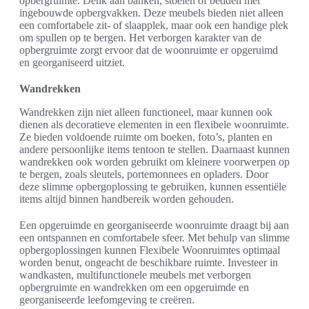
opbergruimte. Denk aan banken, stoelen of bedden met
ingebouwde opbergvakken. Deze meubels bieden niet alleen
een comfortabele zit- of slaapplek, maar ook een handige plek
om spullen op te bergen. Het verborgen karakter van de
opbergruimte zorgt ervoor dat de woonruimte er opgeruimd
en georganiseerd uitziet.
Wandrekken
Wandrekken zijn niet alleen functioneel, maar kunnen ook
dienen als decoratieve elementen in een flexibele woonruimte.
Ze bieden voldoende ruimte om boeken, foto’s, planten en
andere persoonlijke items tentoon te stellen. Daarnaast kunnen
wandrekken ook worden gebruikt om kleinere voorwerpen op
te bergen, zoals sleutels, portemonnees en opladers. Door
deze slimme opbergoplossing te gebruiken, kunnen essentiële
items altijd binnen handbereik worden gehouden.
Een opgeruimde en georganiseerde woonruimte draagt bij aan
een ontspannen en comfortabele sfeer. Met behulp van slimme
opbergoplossingen kunnen Flexibele Woonruimtes optimaal
worden benut, ongeacht de beschikbare ruimte. Investeer in
wandkasten, multifunctionele meubels met verborgen
opbergruimte en wandrekken om een opgeruimde en
georganiseerde leefomgeving te creëren.