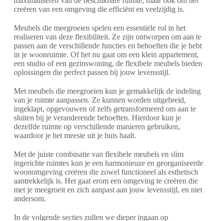
maximaliseren van de beschikbare ruimte, maar ook om het
creëren van een omgeving die efficiënt en veelzijdig is.
Meubels die meegroeien spelen een essentiële rol in het
realiseren van deze flexibiliteit. Ze zijn ontworpen om aan te
passen aan de verschillende functies en behoeften die je hebt
in je woonruimte. Of het nu gaat om een klein appartement,
een studio of een gezinswoning, de flexibele meubels bieden
oplossingen die perfect passen bij jouw levensstijl.
Met meubels die meegroeien kun je gemakkelijk de indeling
van je ruimte aanpassen. Ze kunnen worden uitgebreid,
ingeklapt, opgevouwen of zelfs getransformeerd om aan te
sluiten bij je veranderende behoeften. Hierdoor kun je
dezelfde ruimte op verschillende manieren gebruiken,
waardoor je het meeste uit je huis haalt.
Met de juiste combinatie van flexibele meubels en slim
ingerichte ruimtes kun je een harmonieuze en georganiseerde
woonomgeving creëren die zowel functioneel als esthetisch
aantrekkelijk is. Het gaat erom een omgeving te creëren die
met je meegroeit en zich aanpast aan jouw levensstijl, en niet
andersom.
In de volgende secties zullen we dieper ingaan op