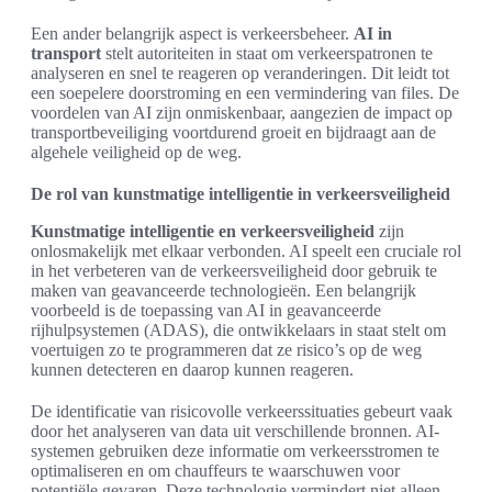
Een ander belangrijk aspect is verkeersbeheer.
AI in
transport
stelt autoriteiten in staat om verkeerspatronen te
analyseren en snel te reageren op veranderingen. Dit leidt tot
een soepelere doorstroming en een vermindering van files. De
voordelen van AI zijn onmiskenbaar, aangezien de impact op
transportbeveiliging voortdurend groeit en bijdraagt aan de
algehele veiligheid op de weg.
De rol van kunstmatige intelligentie in verkeersveiligheid
Kunstmatige intelligentie en verkeersveiligheid
zijn
onlosmakelijk met elkaar verbonden. AI speelt een cruciale rol
in het verbeteren van de verkeersveiligheid door gebruik te
maken van geavanceerde technologieën. Een belangrijk
voorbeeld is de toepassing van AI in geavanceerde
rijhulpsystemen (ADAS), die ontwikkelaars in staat stelt om
voertuigen zo te programmeren dat ze risico’s op de weg
kunnen detecteren en daarop kunnen reageren.
De identificatie van risicovolle verkeerssituaties gebeurt vaak
door het analyseren van data uit verschillende bronnen. AI-
systemen gebruiken deze informatie om verkeersstromen te
optimaliseren en om chauffeurs te waarschuwen voor
potentiële gevaren. Deze technologie vermindert niet alleen