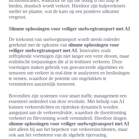
incidentlocaties, waardoor de tijd die nodig is om hulp te
bieden, drastisch wordt verkort. Hierdoor zijn hulpverleners
sneller ter plaatse, wat de kans op een positieve uitkomst
vergroot.
Slimme oplossingen voor veiliger snelwegtransport met AI
De toekomst van snelwegtransport wordt steeds roderder
getekend met de opkomst van
slimme oplossingen voor
veiliger snelwegtransport met AI
. Innovaties zoals
zelfrijdende voertuigen zijn niet langer een verre droom, maar
realistische toepassingen die al in testfasen verkeren. Deze
voertuigen maken gebruik van geavanceerde algoritmes en
sensoren om verkeer in real-time te analyseren en beslissingen
te nemen, waardoor de potentie om ongelukken te
verminderen aanzienlijk toeneemt.
Bovendien zijn systemen voor smart traffic management een
essentieel onderdeel van deze revolutie. Met behulp van AI
kunnen verkeerslichten en rijstroken dynamisch worden
aangepast aan de verkeersdrukte, waardoor de doorstroming
verbetert en filevorming wordt verminderd. Hierdoor dragen
slimme oplossingen voor veiliger snelwegtransport met AI
niet alleen bij aan het beperken van verkeersincidenten, maar
ook aan het verbeteren van de algehele rijervaring.