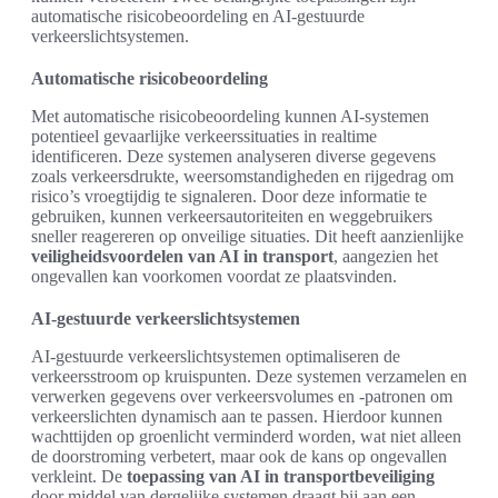
automatische risicobeoordeling en AI-gestuurde
verkeerslichtsystemen.
Automatische risicobeoordeling
Met automatische risicobeoordeling kunnen AI-systemen
potentieel gevaarlijke verkeerssituaties in realtime
identificeren. Deze systemen analyseren diverse gegevens
zoals verkeersdrukte, weersomstandigheden en rijgedrag om
risico’s vroegtijdig te signaleren. Door deze informatie te
gebruiken, kunnen verkeersautoriteiten en weggebruikers
sneller reagereren op onveilige situaties. Dit heeft aanzienlijke
veiligheidsvoordelen van AI in transport
, aangezien het
ongevallen kan voorkomen voordat ze plaatsvinden.
AI-gestuurde verkeerslichtsystemen
AI-gestuurde verkeerslichtsystemen optimaliseren de
verkeersstroom op kruispunten. Deze systemen verzamelen en
verwerken gegevens over verkeersvolumes en -patronen om
verkeerslichten dynamisch aan te passen. Hierdoor kunnen
wachttijden op groenlicht verminderd worden, wat niet alleen
de doorstroming verbetert, maar ook de kans op ongevallen
verkleint. De
toepassing van AI in transportbeveiliging
door middel van dergelijke systemen draagt bij aan een