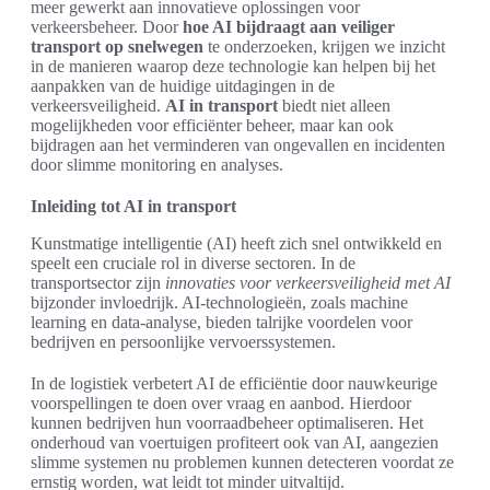
meer gewerkt aan innovatieve oplossingen voor
verkeersbeheer. Door
hoe AI bijdraagt aan veiliger
transport op snelwegen
te onderzoeken, krijgen we inzicht
in de manieren waarop deze technologie kan helpen bij het
aanpakken van de huidige uitdagingen in de
verkeersveiligheid.
AI in transport
biedt niet alleen
mogelijkheden voor efficiënter beheer, maar kan ook
bijdragen aan het verminderen van ongevallen en incidenten
door slimme monitoring en analyses.
Inleiding tot AI in transport
Kunstmatige intelligentie (AI) heeft zich snel ontwikkeld en
speelt een cruciale rol in diverse sectoren. In de
transportsector zijn
innovaties voor verkeersveiligheid met AI
bijzonder invloedrijk. AI-technologieën, zoals machine
learning en data-analyse, bieden talrijke voordelen voor
bedrijven en persoonlijke vervoerssystemen.
In de logistiek verbetert AI de efficiëntie door nauwkeurige
voorspellingen te doen over vraag en aanbod. Hierdoor
kunnen bedrijven hun voorraadbeheer optimaliseren. Het
onderhoud van voertuigen profiteert ook van AI, aangezien
slimme systemen nu problemen kunnen detecteren voordat ze
ernstig worden, wat leidt tot minder uitvaltijd.