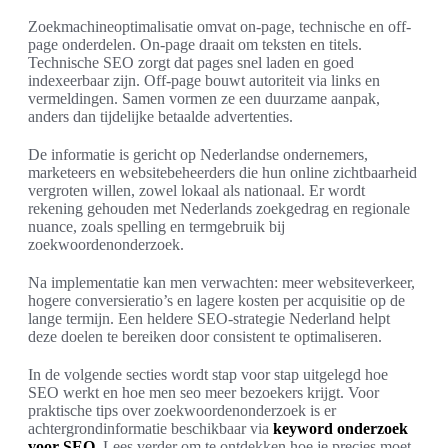
Zoekmachineoptimalisatie omvat on-page, technische en off-
page onderdelen. On-page draait om teksten en titels.
Technische SEO zorgt dat pages snel laden en goed
indexeerbaar zijn. Off-page bouwt autoriteit via links en
vermeldingen. Samen vormen ze een duurzame aanpak,
anders dan tijdelijke betaalde advertenties.
De informatie is gericht op Nederlandse ondernemers,
marketeers en websitebeheerders die hun online zichtbaarheid
vergroten willen, zowel lokaal als nationaal. Er wordt
rekening gehouden met Nederlands zoekgedrag en regionale
nuance, zoals spelling en termgebruik bij
zoekwoordenonderzoek.
Na implementatie kan men verwachten: meer websiteverkeer,
hogere conversieratio’s en lagere kosten per acquisitie op de
lange termijn. Een heldere SEO-strategie Nederland helpt
deze doelen te bereiken door consistent te optimaliseren.
In de volgende secties wordt stap voor stap uitgelegd hoe
SEO werkt en hoe men seo meer bezoekers krijgt. Voor
praktische tips over zoekwoordenonderzoek is er
achtergrondinformatie beschikbaar via
keyword onderzoek
voor SEO
. Lees verder om te ontdekken hoe je precies moet