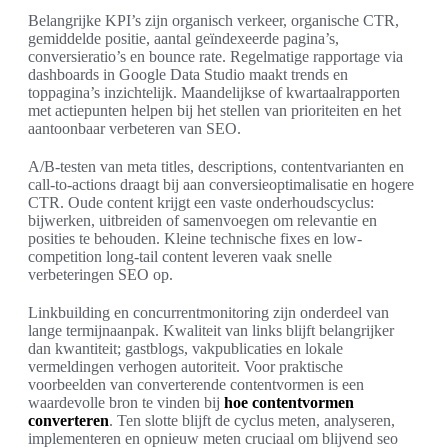
Belangrijke KPI’s zijn organisch verkeer, organische CTR,
gemiddelde positie, aantal geïndexeerde pagina’s,
conversieratio’s en bounce rate. Regelmatige rapportage via
dashboards in Google Data Studio maakt trends en
toppagina’s inzichtelijk. Maandelijkse of kwartaalrapporten
met actiepunten helpen bij het stellen van prioriteiten en het
aantoonbaar verbeteren van SEO.
A/B-testen van meta titles, descriptions, contentvarianten en
call-to-actions draagt bij aan conversieoptimalisatie en hogere
CTR. Oude content krijgt een vaste onderhoudscyclus:
bijwerken, uitbreiden of samenvoegen om relevantie en
posities te behouden. Kleine technische fixes en low-
competition long-tail content leveren vaak snelle
verbeteringen SEO op.
Linkbuilding en concurrentmonitoring zijn onderdeel van
lange termijnaanpak. Kwaliteit van links blijft belangrijker
dan kwantiteit; gastblogs, vakpublicaties en lokale
vermeldingen verhogen autoriteit. Voor praktische
voorbeelden van converterende contentvormen is een
waardevolle bron te vinden bij
hoe contentvormen
converteren
. Ten slotte blijft de cyclus meten, analyseren,
implementeren en opnieuw meten cruciaal om blijvend seo