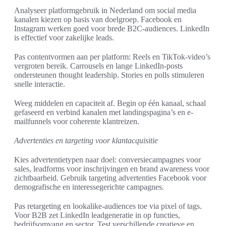
Analyseer platformgebruik in Nederland om social media
kanalen kiezen op basis van doelgroep. Facebook en
Instagram werken goed voor brede B2C-audiences. LinkedIn
is effectief voor zakelijke leads.
Pas contentvormen aan per platform: Reels en TikTok-video’s
vergroten bereik. Carrousels en lange LinkedIn-posts
ondersteunen thought leadership. Stories en polls stimuleren
snelle interactie.
Weeg middelen en capaciteit af. Begin op één kanaal, schaal
gefaseerd en verbind kanalen met landingspagina’s en e-
mailfunnels voor coherente klantreizen.
Advertenties en targeting voor klantacquisitie
Kies advertentietypen naar doel: conversiecampagnes voor
sales, leadforms voor inschrijvingen en brand awareness voor
zichtbaarheid. Gebruik targeting advertenties Facebook voor
demografische en interessegerichte campagnes.
Pas retargeting en lookalike-audiences toe via pixel of tags.
Voor B2B zet LinkedIn leadgeneratie in op functies,
bedrijfsomvang en sector. Test verschillende creatieve en