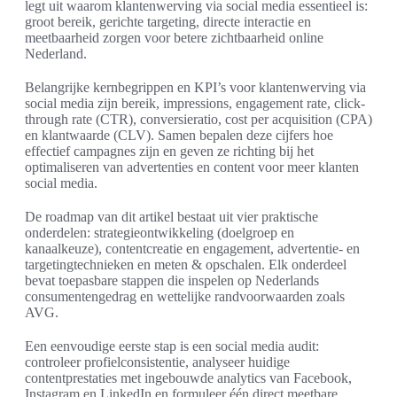
legt uit waarom klantenwerving via social media essentieel is:
groot bereik, gerichte targeting, directe interactie en
meetbaarheid zorgen voor betere zichtbaarheid online
Nederland.
Belangrijke kernbegrippen en KPI’s voor klantenwerving via
social media zijn bereik, impressions, engagement rate, click-
through rate (CTR), conversieratio, cost per acquisition (CPA)
en klantwaarde (CLV). Samen bepalen deze cijfers hoe
effectief campagnes zijn en geven ze richting bij het
optimaliseren van advertenties en content voor meer klanten
social media.
De roadmap van dit artikel bestaat uit vier praktische
onderdelen: strategieontwikkeling (doelgroep en
kanaalkeuze), contentcreatie en engagement, advertentie- en
targetingtechnieken en meten & opschalen. Elk onderdeel
bevat toepasbare stappen die inspelen op Nederlands
consumentengedrag en wettelijke randvoorwaarden zoals
AVG.
Een eenvoudige eerste stap is een social media audit:
controleer profielconsistentie, analyseer huidige
contentprestaties met ingebouwde analytics van Facebook,
Instagram en LinkedIn en formuleer één direct meetbare