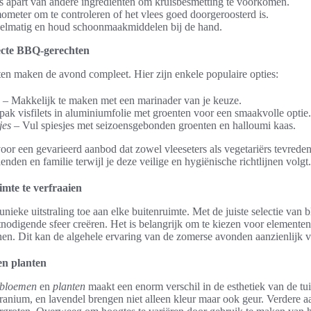
 apart van andere ingrediënten om kruisbesmetting te voorkomen.
ometer om te controleren of het vlees goed doorgeroosterd is.
elmatig en houd schoonmaakmiddelen bij de hand.
ecte BBQ-gerechten
en maken de avond compleet. Hier zijn enkele populaire opties:
– Makkelijk te maken met een marinader van je keuze.
ak visfilets in aluminiumfolie met groenten voor een smaakvolle optie.
jes
– Vul spiesjes met seizoensgebonden groenten en halloumi kaas.
or een gevarieerd aanbod dat zowel vleeseters als vegetariërs tevreden 
den en familie terwijl je deze veilige en hygiënische richtlijnen volgt.
imte te verfraaien
unieke uitstraling toe aan elke buitenruimte. Met de juiste selectie van
nodigende sfeer creëren. Het is belangrijk om te kiezen voor elementen d
nen. Dit kan de algehele ervaring van de zomerse avonden aanzienlijk v
en planten
bloemen
en
planten
maakt een enorm verschil in de esthetiek van de tu
anium, en lavendel brengen niet alleen kleur maar ook geur. Verdere a