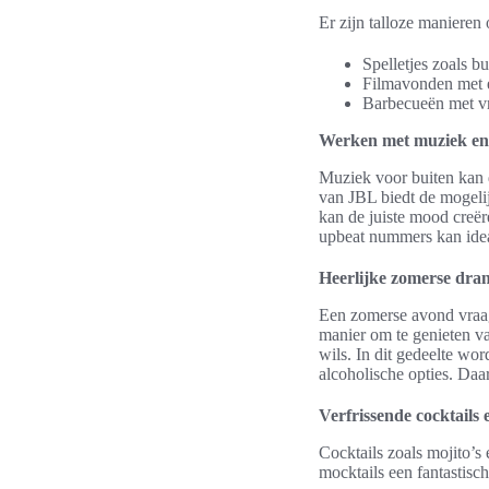
Er zijn talloze manieren
Spelletjes zoals bu
Filmavonden met e
Barbecueën met vr
Werken met muziek en
Muziek voor buiten kan 
van JBL biedt de mogelij
kan de juiste mood creë
upbeat nummers kan ideaa
Heerlijke zomerse dra
Een zomerse avond vraagt
manier om te genieten va
wils. In dit gedeelte wo
alcoholische opties. Daa
Verfrissende cocktails 
Cocktails zoals mojito’s 
mocktails een fantastisch