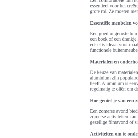
Een comfortabele tuin no
essentieel voor het creër
grote rol. Ze moeten nie
Essentiële meubelen voo
Een goed uitgeruste tuin
een boek of een drankje
eetset is ideaal voor ma
functionele buitenmeubel
Materialen en onderh
De keuze van materialen 
aluminium zijn populaire 
heeft. Aluminium is een
regelmatig te oliën om d
Hoe geniet je van een 
Een zomerse avond biedt 
zomerse activiteiten kan
gezellige filmavond of s
Activiteiten om te on