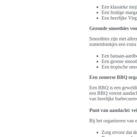
Een klassieke moji
Een fruitige marga
Een heerlijke Vir
Gezonde smoothies vo
Smoothies zijn niet alle
zomerdrankjes een extra 
Een banaan-aardbe
Een groene smooth
Een tropische smo
Een zomerse BBQ orga
Een BBQ is een geweldig
een BBQ vereist aandach
van heerlijke barbecuere
Punt van aandacht: vei
Bij het organiseren van 
Zorg ervoor dat d