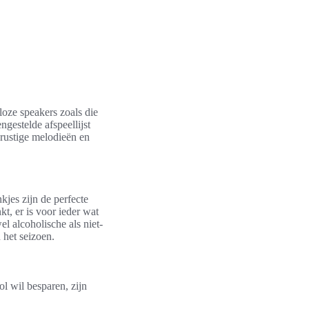
oze speakers zoals die
gestelde afspeellijst
rustige melodieën en
jes zijn de perfecte
t, er is voor ieder wat
l alcoholische als niet-
 het seizoen.
ol wil besparen, zijn