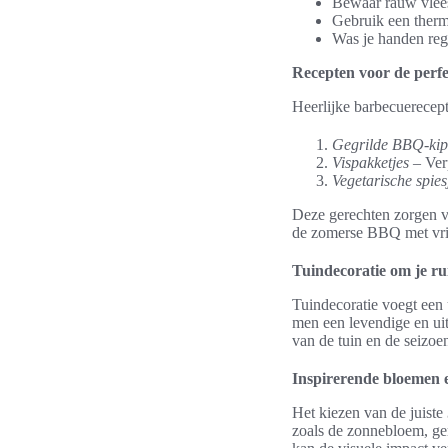
Bewaar rauw vlees
Gebruik een therm
Was je handen reg
Recepten voor de perf
Heerlijke barbecuerecept
Gegrilde BBQ-kip
Vispakketjes
– Verp
Vegetarische spies
Deze gerechten zorgen vo
de zomerse BBQ met vrien
Tuindecoratie om je ru
Tuindecoratie voegt een 
men een levendige en uit
van de tuin en de seizoe
Inspirerende bloemen 
Het kiezen van de juiste
zoals de zonnebloem, ger