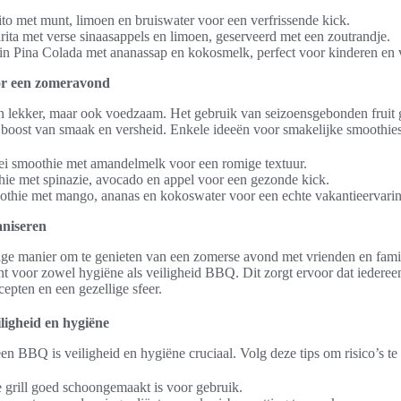
to met munt, limoen en bruiswater voor een verfrissende kick.
rita met verse sinaasappels en limoen, geserveerd met een zoutrandje.
gin Pina Colada met ananassap en kokosmelk, perfect voor kinderen en
or een zomeravond
en lekker, maar ook voedzaam. Het gebruik van seizoensgebonden fruit 
boost van smaak en versheid. Enkele ideeën voor smakelijke smoothies
i smoothie met amandelmelk voor een romige textuur.
ie met spinazie, avocado en appel voor een gezonde kick.
othie met mango, ananas en kokoswater voor een echte vakantieervarin
niseren
e manier om te genieten van een zomerse avond met vrienden en famil
t voor zowel hygiëne als veiligheid BBQ. Dit zorgt ervoor dat iederee
cepten en een gezellige sfeer.
ligheid en hygiëne
een BBQ is veiligheid en hygiëne cruciaal. Volg deze tips om risico’s te
e grill goed schoongemaakt is voor gebruik.