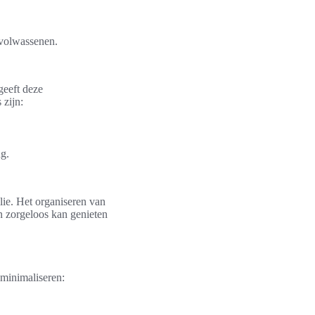
 volwassenen.
geeft deze
 zijn:
g.
ie. Het organiseren van
n zorgeloos kan genieten
 minimaliseren: