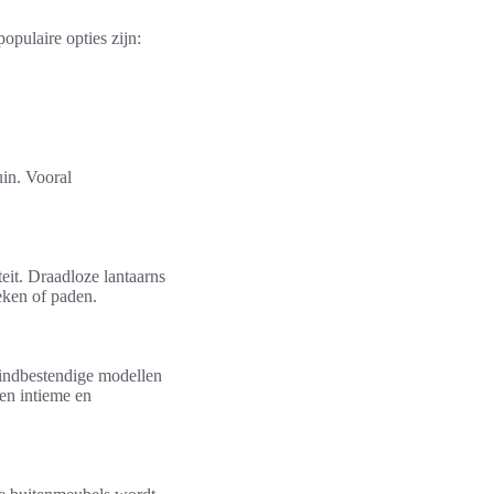
opulaire opties zijn:
uin. Vooral
teit. Draadloze lantaarns
oeken of paden.
windbestendige modellen
een intieme en