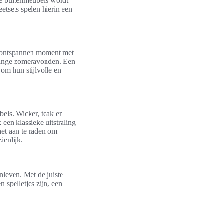
ste buitenmeubels wordt
etsets spelen hierin een
en ontspannen moment met
 lange zomeravonden. Een
om hun stijlvolle en
bels. Wicker, teak en
 een klassieke uitstraling
 het aan te raden om
ienlijk.
nleven. Met de juiste
 spelletjes zijn, een