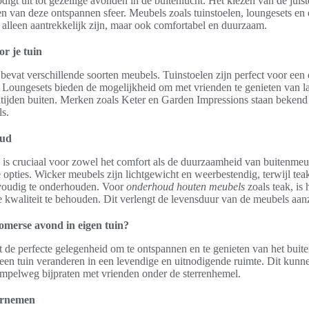
digt uit tot gezellige avonden in de buitenlucht. Het kiezen van de jui
en van deze ontspannen sfeer. Meubels zoals tuinstoelen, loungesets en e
t alleen aantrekkelijk zijn, maar ook comfortabel en duurzaam.
r je tuin
 bevat verschillende soorten meubels. Tuinstoelen zijn perfect voor e
. Loungesets bieden de mogelijkheid om met vrienden te genieten van
altijden buiten. Merken zoals Keter en Garden Impressions staan bekend 
s.
oud
is cruciaal voor zowel het comfort als de duurzaamheid van buitenmeu
opties. Wicker meubels zijn lichtgewicht en weerbestendig, terwijl teak
voudig te onderhouden. Voor
onderhoud houten meubels
zoals teak, is
e kwaliteit te behouden. Dit verlengt de levensduur van de meubels aanz
zomerse avond in eigen tuin?
de perfecte gelegenheid om te ontspannen en te genieten van het buite
 een tuin veranderen in een levendige en uitnodigende ruimte. Dit kunnen
impelweg bijpraten met vrienden onder de sterrenhemel.
dernemen