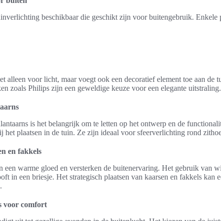
or buiten
uinverlichting beschikbaar die geschikt zijn voor buitengebruik. Enkele p
et alleen voor licht, maar voegt ook een decoratief element toe aan de t
en zoals Philips zijn een geweldige keuze voor een elegante uitstraling.
taarns
lantaarns is het belangrijk om te letten op het ontwerp en de functionali
bij het plaatsen in de tuin. Ze zijn ideaal voor sfeerverlichting rond zith
n en fakkels
n een warme gloed en versterken de buitenervaring. Het gebruik van 
ft in een briesje. Het strategisch plaatsen van kaarsen en fakkels kan 
.
s voor comfort