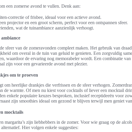
 om een zomerse avond te vullen. Denk aan:
iten-correctie of frisbee, ideaal voor een actieve avond.
en projector en een groot scherm, perfect voor een ontspannen sfeer.
ienden, wat de tuinambiance aanzienlijk verhoogt.
 ambiance
de sfeer van de zomeravonden compleet maken. Het gebruik van draadl
kheid om overal in de tuin van geluid te genieten. Een zorgvuldig samen
ren, waardoor de ervaring nog memorabeler wordt. Een combinatie van 
l zijn voor een gevarieerde avond met plezier.
nkjes om te proeven
 om heerlijke drankjes die verfrissen en de sfeer verhogen. Zomerdrank
n de warmte. Of men nu kiest voor cocktails of liever een mocktail drink
rden enkele populaire keuzes besproken, inclusief receptideeën voor zowe
rnaast zijn smoothies ideaal om gezond te blijven terwijl men geniet van
en mocktails
en margarita’s zijn liebhebbers in de zomer. Voor wie graag op de alcoh
 alternatief. Hier volgen enkele suggesties: