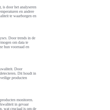
, is door het analyseren
temperaturen en andere
waliteit te waarborgen en
lyses
. Door trends in de
ermogen om data te
r ze hun voorraad en
kwaliteit. Door
detecteren. Dit houdt in
nveilige producten
 producten monitoren.
 kwaliteit in gevaar
, wat cruciaal is om de