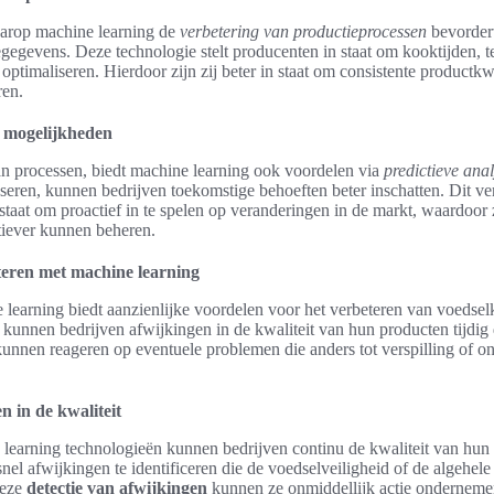
arop machine learning de
verbetering van productieprocessen
bevordert
egegevens. Deze technologie stelt producenten in staat om kooktijden, 
 optimaliseren. Hierdoor zijn zij beter in staat om consistente productk
ren.
n mogelijkheden
an processen, biedt machine learning ook voordelen via
predictieve ana
seren, kunnen bedrijven toekomstige behoeften beter inschatten. Dit v
n staat om proactief in te spelen op veranderingen in de markt, waardoo
ctiever kunnen beheren.
teren met machine learning
learning biedt aanzienlijke voordelen voor het verbeteren van voedsel
kunnen bedrijven afwijkingen in de kwaliteit van hun producten tijdig 
kunnen reageren op eventuele problemen die anders tot verspilling of o
n in de kwaliteit
learning technologieën kunnen bedrijven continu de kwaliteit van hun
 snel afwijkingen te identificeren die de voedselveiligheid of de algehele
deze
detectie van afwijkingen
kunnen ze onmiddellijk actie ondernemen