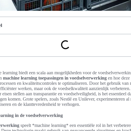
l
learning biedt een scala aan mogelijkheden voor de voedselverwerkings
an
machine learning toepassingen in voedselverwerking
en hoe deze 
eprocessen en kwaliteitscontroles te optimaliseren. Door het gebruik va
fficiënter werken, maar ook de voedselkwaliteit aanzienlijk verbeteren. 
eisen stellen aan transparantie en voedselveiligheid, is het essentieel 
gen komen. Grote spelers, zoals Nestlé en Unilever, experimenteren al
iseren en de klanttevredenheid te verhogen.
learning in de voedselverwerking
erwerking
speelt *machine learning* een essentiële rol in het verbeter
e. Deze technologie maakt gebruik van geavanceerde algoritmes en krac