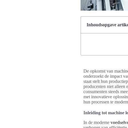
Inhoudsopgave artike
De opkomst van machine 
onderzoekt de impact v
staat stelt hun producti
producenten niet alleen e
consumenten steeds meer 
met innovatieve oplossin
hun processen te modern
Inleiding tot machine 
In de moderne
voedselv
verhogen van efficiënti