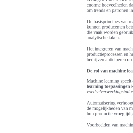
enorme hoeveelheden dat
om trends en patronen i
De basisprincipes van ma
kunnen producenten bete
die vaak worden gebruikt
analytische taken.
Het integreren van mach
productieprocessen en he
bedrijven anticiperen op
De rol van machine lea
Machine learning speelt 
learning toepassingen
k
voedselverwerkingsindus
Automatisering verhoogt 
de mogelijkheden van ma
hun productie vroegtijdig
Voorbeelden van machine 