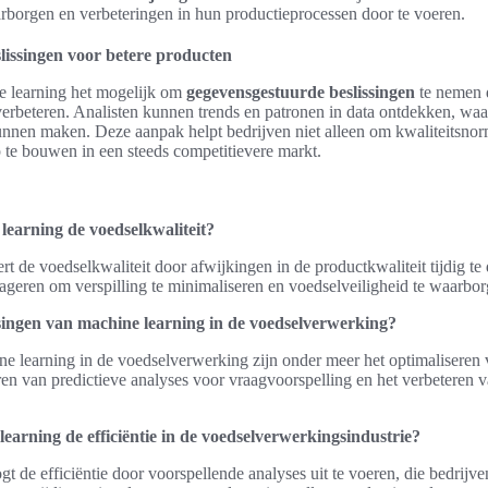
rborgen en verbeteringen in hun productieprocessen door te voeren.
lissingen voor betere producten
e learning het mogelijk om
gegevensgestuurde beslissingen
te nemen d
verbeteren. Analisten kunnen trends en patronen in data ontdekken, waa
nnen maken. Deze aanpak helpt bedrijven niet alleen om kwaliteitsno
p te bouwen in een steeds competitievere markt.
learning de voedselkwaliteit?
rt de voedselkwaliteit door afwijkingen in de productkwaliteit tijdig te
ageren om verspilling te minimaliseren en voedselveiligheid te waarbor
singen van machine learning in de voedselverwerking?
e learning in de voedselverwerking zijn onder meer het optimaliseren 
ren van predictieve analyses voor vraagvoorspelling en het verbeteren 
earning de efficiëntie in de voedselverwerkingsindustrie?
t de efficiëntie door voorspellende analyses uit te voeren, die bedrijv