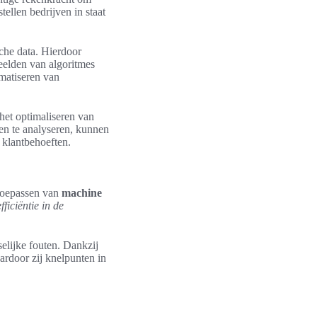
tellen bedrijven in staat
che data. Hierdoor
eelden van algoritmes
omatiseren van
het optimaliseren van
en te analyseren, kunnen
 klantbehoeften.
 toepassen van
machine
efficiëntie in de
elijke fouten. Dankzij
rdoor zij knelpunten in