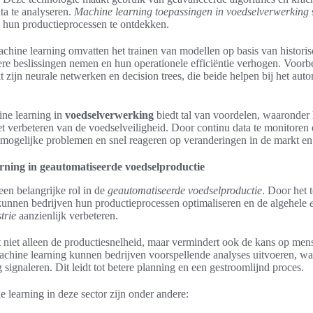
a te analyseren.
Machine learning toepassingen in voedselverwerking
s
n hun productieprocessen te ontdekken.
chine learning omvatten het trainen van modellen op basis van historis
re beslissingen nemen en hun operationele efficiëntie verhogen. Voorb
 zijn neurale netwerken en decision trees, die beide helpen bij het aut
ine learning in
voedselverwerking
biedt tal van voordelen, waaronder 
t verbeteren van de voedselveiligheid. Door continu data te monitoren 
 mogelijke problemen en snel reageren op veranderingen in de markt en
rning in geautomatiseerde voedselproductie
een belangrijke rol in de
geautomatiseerde voedselproductie
. Door het
unnen bedrijven hun productieprocessen optimaliseren en de algehele
trie
aanzienlijk verbeteren.
niet alleen de productiesnelheid, maar vermindert ook de kans op mens
chine learning kunnen bedrijven voorspellende analyses uitvoeren, waa
 signaleren. Dit leidt tot betere planning en een gestroomlijnd proces.
learning in deze sector zijn onder andere: