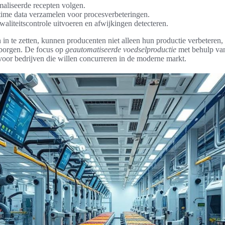
maliseerde recepten volgen.
-time data verzamelen voor procesverbeteringen.
aliteitscontrole uitvoeren en afwijkingen detecteren.
in te zetten, kunnen producenten niet alleen hun productie verbeteren,
borgen. De focus op
geautomatiseerde voedselproductie
met behulp van
 voor bedrijven die willen concurreren in de moderne markt.