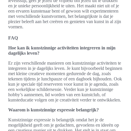
levensstijl, geef je jezelf de vrijheid om jezelf uit te drukken
en je unieke persoonlijkheid te uiten. Het maakt niet uit of je
een ervaren kunstenaar bent of gewoon wilt experimenteren
met verschillende kunstvormen, het belangrijkste is dat je
plezier beleeft aan het creëren en genieten van kunst in al zijn
vormen.
FAQ
Hoe kan ik kunstzinnige activiteiten integreren in mijn
dagelijks leven?
Er zijn verschillende manieren om kunstzinnige activiteiten te
integreren in je dagelijks leven. Je kunt bijvoorbeeld beginnen
met kleine creatieve momenten gedurende de dag, zoals
tekenen tijdens je lunchpauze of een dagboek bijhouden. Ook
kun je speciale tijd reserveren voor kunst in je agenda, zoals
een wekelijkse schildersessie. Verder kun je kunstzinnige
hobby’s aannemen, lid worden van een kunstclub, of
kunsteducatie volgen om je creativiteit verder te ontwikkelen.
Waarom is kunstzinnige expressie belangrijk?
Kunstzinnige expressie is belangrijk omdat het je de
mogelijkheid geeft om je gedachten, gevoelens en ideeën op
een creatieve manier uit te drukken. Het stelt je in staat om