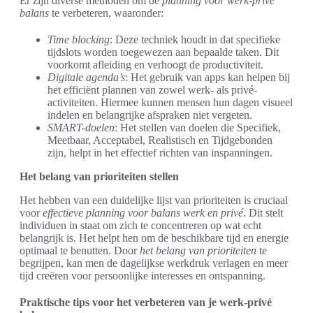
Er zijn diverse methoden om de
planning voor werk-privé
balans
te verbeteren, waaronder:
Time blocking
: Deze techniek houdt in dat specifieke
tijdslots worden toegewezen aan bepaalde taken. Dit
voorkomt afleiding en verhoogt de productiviteit.
Digitale agenda’s
: Het gebruik van apps kan helpen bij
het efficiënt plannen van zowel werk- als privé-
activiteiten. Hiermee kunnen mensen hun dagen visueel
indelen en belangrijke afspraken niet vergeten.
SMART-doelen
: Het stellen van doelen die Specifiek,
Meetbaar, Acceptabel, Realistisch en Tijdgebonden
zijn, helpt in het effectief richten van inspanningen.
Het belang van prioriteiten stellen
Het hebben van een duidelijke lijst van prioriteiten is cruciaal
voor
effectieve planning voor balans werk en privé
. Dit stelt
individuen in staat om zich te concentreren op wat echt
belangrijk is. Het helpt hen om de beschikbare tijd en energie
optimaal te benutten. Door
het belang van prioriteiten
te
begrijpen, kan men de dagelijkse werkdruk verlagen en meer
tijd creëren voor persoonlijke interesses en ontspanning.
Praktische tips voor het verbeteren van je werk-privé