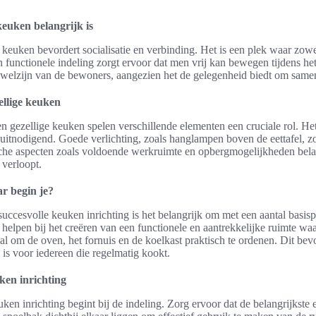
euken belangrijk is
e keuken bevordert socialisatie en verbinding. Het is een plek waar zowe
functionele indeling zorgt ervoor dat men vrij kan bewegen tijdens he
t welzijn van de bewoners, aangezien het de gelegenheid biedt om samen
ellige keuken
n gezellige keuken spelen verschillende elementen een cruciale rol. H
uitnodigend. Goede verlichting, zoals hanglampen boven de eettafel, zo
ische aspecten zoals voldoende werkruimte en opbergmogelijkheden bela
 verloopt.
r begin je?
succesvolle keuken inrichting is het belangrijk om met een aantal basisp
 helpen bij het creëren van een functionele en aantrekkelijke ruimte wa
al om de oven, het fornuis en de koelkast praktisch te ordenen. Dit bevo
 is voor iedereen die regelmatig kookt.
ken inrichting
en inrichting begint bij de indeling. Zorg ervoor dat de belangrijkste 