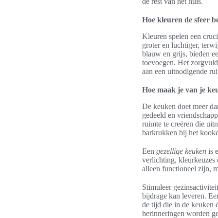
de rest van het huis.
Hoe kleuren de sfeer b
Kleuren spelen een crucia
groter en luchtiger, terw
blauw en grijs, bieden e
toevoegen. Het zorgvuld
aan een uitnodigende rui
Hoe maak je van je keu
De keuken doet meer dan
gedeeld en vriendschappe
ruimte te creëren die uit
barkrukken bij het kooke
Een
gezellige keuken
is 
verlichting, kleurkeuzes
alleen functioneel zijn,
Stimuleer gezinsactivite
bijdrage kan leveren. Ee
de tijd die in de keuken
herinneringen worden g