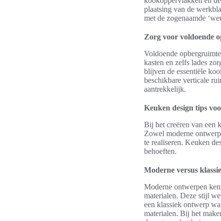
kookoppervlakken en de 
plaatsing van de werkbla
met de zogenaamde ‘werkd
Zorg voor voldoende 
Voldoende opbergruimte 
kasten en zelfs lades zor
blijven de essentiële ko
beschikbare verticale ru
aantrekkelijk.
Keuken design tips voor
Bij het creëren van een k
Zowel moderne ontwerpen
te realiseren. Keuken de
behoeften.
Moderne versus klassi
Moderne ontwerpen kenme
materialen. Deze stijl we
een klassiek ontwerp warm
materialen. Bij het make