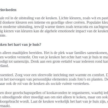
eïnvloeden
le rol in de uitstraling van de keuken. Lichte kleuren, zoals wit en pas
ijl donkere kleuren een intieme en gezellige sfeer creëren. Populaire kl
en moderne uitstraling, terwijl warme tinten zoals terracotta en zachtgr
ig kiezen van kleuren kan de algehele emotionele impact van de keuken
mte.
ken het hart van je huis?
 alleen maaltijden bereiden. Het is de plek waar families samenkomen
n worden versterkt. Om van je keuken het echte hart van je huis te mak
nodigt tot samenzijn. Denk aan een grote eettafel waar iedereen rond kan 
iland.
essentieel. Zorg voor een sfeervolle inrichting met warmte en comfort. 
 en het toevoegen van persoonlijke elementen zoals foto’s en planten. De
 maar ook de rol van de keuken als
sociale ruimte
versterken.
iten door gezelschapsspellen of kookavonden te organiseren, waarbij ied
n uitnodigende sfeer moedigt aan om niet alleen te koken, maar om ook
 doorgebracht wordt. Laat de keuken werkelijk het hart van je huis zijn,
emaakt.