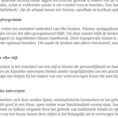
spoelbak dichtbij elkaar liggen om effectief gebruik te maken van de 
den, zodat er voldoende ruimte is om voedsel voor te bereiden. Een ha
riehoek’, die de afstand tussen een fornuis, spoelbak en koelkast opti
opbergruimte
vormt een essentieel onderdeel van elke keuken. Slimme opslagoplossi
gen ervoor dat alles georganiseerd blijft. Op deze manier blijft de keuk
okgerei en ingrediënten binnen handbereik. Door trapsgewijze kasten t
imte optimaal benutten. Dit maakt de keuken niet alleen functioneel, ma
 elke stijl
euken is het essentieel om een stijl te kiezen die persoonlijkheid en func
 als klassieke ontwerpen bieden unieke mogelijkheden om een prachti
sign tips helpen bij het maken van een weloverwogen keuze die past bi
eke ontwerpen
rken zich door strakke lijnen, minimalistische kenmerken en het gebr
rkt goed in een frisse, open ruimte waar functionaliteit voorop staat. A
te en tijdloze elegantie door het gebruik van traditionele details en rij
n van een keuze tussen deze stijlen is het belangrijk om te overwegen h