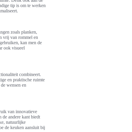
ruimte. Denk ook aan de
ndige tip is om te werken
maliseert.
ngen zoals planken,
en vrij van rommel en
e gebruiken, kan men de
ar ook visueel
tionaliteit combineert.
ge en praktische ruimte
j de wensen en
uik van innovatieve
an de andere kant biedt
ke, natuurlijke
oe de keuken aansluit bij