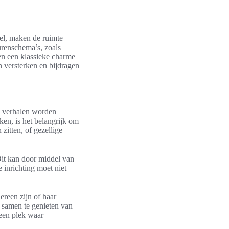
tel, maken de ruimte
eurenschema’s, zoals
oen een klassieke charme
 versterken en bijdragen
, verhalen worden
en, is het belangrijk om
zitten, of gezellige
Dit kan door middel van
 inrichting moet niet
ereen zijn of haar
 samen te genieten van
 een plek waar