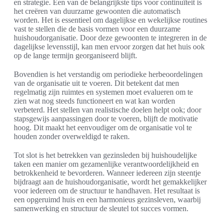
en strategie. Een van de belangrijkste tips voor continuïteit is
het creëren van duurzame gewoonten die automatisch
worden. Het is essentieel om dagelijkse en wekelijkse routines
vast te stellen die de basis vormen voor een duurzame
huishoudorganisatie. Door deze gewoonten te integreren in de
dagelijkse levensstijl, kan men ervoor zorgen dat het huis ook
op de lange termijn georganiseerd blijft.
Bovendien is het verstandig om periodieke herbeoordelingen
van de organisatie uit te voeren. Dit betekent dat men
regelmatig zijn ruimtes en systemen moet evalueren om te
zien wat nog steeds functioneert en wat kan worden
verbeterd. Het stellen van realistische doelen helpt ook; door
stapsgewijs aanpassingen door te voeren, blijft de motivatie
hoog. Dit maakt het eenvoudiger om de organisatie vol te
houden zonder overweldigd te raken.
Tot slot is het betrekken van gezinsleden bij huishoudelijke
taken een manier om gezamenlijke verantwoordelijkheid en
betrokkenheid te bevorderen. Wanneer iedereen zijn steentje
bijdraagt aan de huishoudorganisatie, wordt het gemakkelijker
voor iedereen om de structuur te handhaven. Het resultaat is
een opgeruimd huis en een harmonieus gezinsleven, waarbij
samenwerking en structuur de sleutel tot succes vormen.