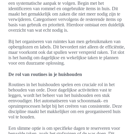
een systematische aanpak te volgen. Begin met het
identificeren van rommel en ongebruikte items in huis. Dit
maakt het gemakkelijk om zaken die niet meer nodig zijn te
verwijderen. Categoriseer vervolgens de resterende items op
basis van gebruik en prioriteit. Hierdoor ontstaat een duidelijk
overzicht van wat echt nodig is.
Bij het organiseren van ruimtes kan men gebruikmaken van
opbergdozen en labels. Dit bevordert niet alleen de efficiëntie,
maar voorkomt ook dat spullen weer verspreid raken. Tot slot
is het handig om dagelijkse en wekelijkse taken te plannen
voor een duurzame oplossing.
De rol van routines in je huishouden
Routines in het huishouden spelen een cruciale rol in het
behouden van orde. Door dagelijkse activiteiten vast te
leggen, wordt het beheer van het huishouden een stuk
eenvoudiger. Het automatiseren van schoonmaak- en
opruimprocessen helpt bij het creëren van consistentie. Deze
discipline maakt het makkelijker om een georganiseerd huis
vol te houden.
Een slimme optie is om specifieke dagen te reserveren voor
bepaalde taken, zoals het stofzuigen of de was doen. Dit