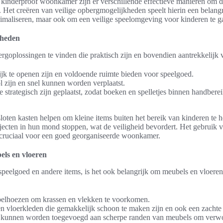
n kinderproof woonkamer zijn er verschillende effectieve manieren om d
 Het creëren van veilige opbergmogelijkheden speelt hierin een belangrij
imaliseren, maar ook om een veilige speelomgeving voor kinderen te g
kheden
ergoplossingen te vinden die praktisch zijn en bovendien aantrekkelijk
ijk te openen zijn en voldoende ruimte bieden voor speelgoed.
l zijn en snel kunnen worden verplaatst.
strategisch zijn geplaatst, zodat boeken en spelletjes binnen handbereik
oten kasten helpen om kleine items buiten het bereik van kinderen te 
jecten in hun mond stoppen, wat de veiligheid bevordert. Het gebruik
 cruciaal voor een goed georganiseerde woonkamer.
ls en vloeren
peelgoed en andere items, is het ook belangrijk om meubels en vloere
elhoezen om krassen en vlekken te voorkomen.
n vloerkleden die gemakkelijk schoon te maken zijn en ook een zachte 
kunnen worden toegevoegd aan scherpe randen van meubels om verw