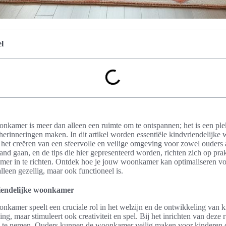
l
onkamer is meer dan alleen een ruimte om te ontspannen; het is een pl
erinneringen maken. In dit artikel worden essentiële kindvriendelijk
 het creëren van een sfeervolle en veilige omgeving voor zowel ouders a
and gaan, en de tips die hier gepresenteerd worden, richten zich op pra
r in te richten. Ontdek hoe je jouw woonkamer kan optimaliseren voo
alleen gezellig, maar ook functioneel is.
iendelijke woonkamer
nkamer speelt een cruciale rol in het welzijn en de ontwikkeling van ki
ng, maar stimuleert ook creativiteit en spel. Bij het inrichten van deze r
n te nemen. Ouders kunnen de woonkamer veilig maken voor kinderen 