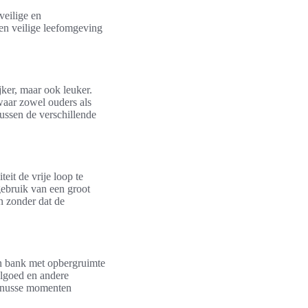
veilige en
n veilige leefomgeving
ker, maar ook leuker.
waar zowel ouders als
ussen de verschillende
it de vrije loop te
gebruik van een groot
n zonder dat de
en bank met opbergruimte
eelgoed en andere
 knusse momenten