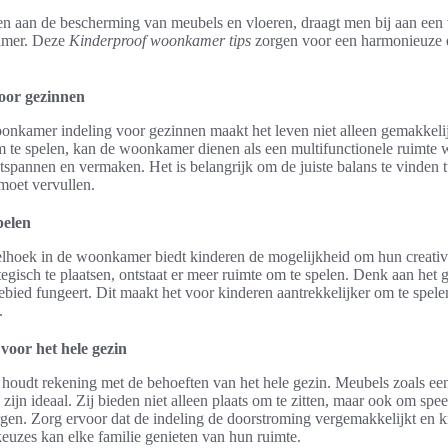
en aan de bescherming van meubels en vloeren, draagt men bij aan een 
amer. Deze
Kinderproof woonkamer tips
zorgen voor een harmonieuze e
oor gezinnen
nkamer indeling voor gezinnen maakt het leven niet alleen gemakkelij
 te spelen, kan de woonkamer dienen als een multifunctionele ruimte 
spannen en vermaken. Het is belangrijk om de juiste balans te vinden t
 moet vervullen.
pelen
lhoek in de woonkamer biedt kinderen de mogelijkheid om hun creativite
tegisch te plaatsen, ontstaat er meer ruimte om te spelen. Denk aan het 
gebied fungeert. Dit maakt het voor kinderen aantrekkelijker om te spele
.
voor het hele gezin
g houdt rekening met de behoeften van het hele gezin. Meubels zoals e
s zijn ideaal. Zij bieden niet alleen plaats om te zitten, maar ook om sp
gen. Zorg ervoor dat de indeling de doorstroming vergemakkelijkt en
euzes kan elke familie genieten van hun ruimte.