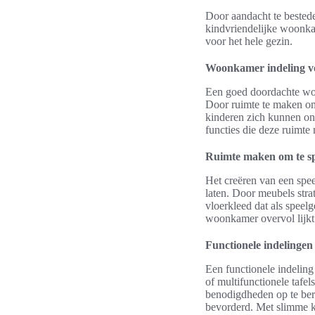
Door aandacht te bested
kindvriendelijke woonk
voor het hele gezin.
Woonkamer indeling v
Een goed doordachte woo
Door ruimte te maken om
kinderen zich kunnen ont
functies die deze ruimte
Ruimte maken om te s
Het creëren van een spee
laten. Door meubels stra
vloerkleed dat als speel
woonkamer overvol lijkt
Functionele indelingen 
Een functionele indelin
of multifunctionele tafel
benodigdheden op te ber
bevorderd. Met slimme k