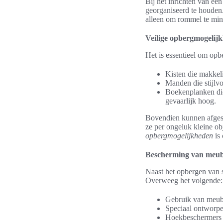
Bij het inrichten van ee
georganiseerd te houden.
alleen om rommel te min
Veilige opbergmogelij
Het is essentieel om opb
Kisten die makkel
Manden die stijlvo
Boekenplanken die 
gevaarlijk hoog.
Bovendien kunnen afgesl
ze per ongeluk kleine ob
opbergmogelijkheden
is
Bescherming van meube
Naast het opbergen van s
Overweeg het volgende:
Gebruik van meub
Speciaal ontworpe
Hoekbeschermers 