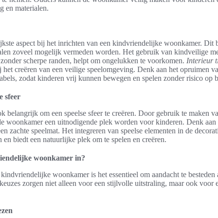
ng en materialen.
ijkste aspect bij het inrichten van een kindvriendelijke woonkamer. Dit 
ialen zoveel mogelijk vermeden worden. Het gebruik van kindveilige me
 zonder scherpe randen, helpt om ongelukken te voorkomen.
Interieur 
j het creëren van een veilige speelomgeving. Denk aan het opruimen v
abels, zodat kinderen vrij kunnen bewegen en spelen zonder risico op b
e sfeer
ook belangrijk om een speelse sfeer te creëren. Door gebruik te maken v
 de woonkamer een uitnodigende plek worden voor kinderen. Denk aan v
een zachte speelmat. Het integreren van speelse elementen in de decorati
 en biedt een natuurlijke plek om te spelen en creëren.
riendelijke woonkamer in?
n kindvriendelijke woonkamer is het essentieel om aandacht te bestede
 keuzes zorgen niet alleen voor een stijlvolle uitstraling, maar ook voo
ezen