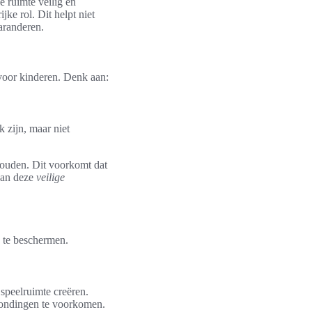
e ruimte veilig en
ke rol. Dit helpt niet
aranderen.
 voor kinderen. Denk aan:
 zijn, maar niet
houden. Dit voorkomt dat
 van deze
veilige
n te beschermen.
speelruimte creëren.
ondingen te voorkomen.