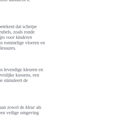
betekent dat scherpe
ubels, zoals ronde
tips voor kinderen
an rommelige vloeren en
lessures.
an levendige kleuren en
rolijke kussens, een
e stimuleert de
n aan zowel de
kleur
als
r een veilige omgeving