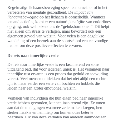
Regelmatige lichaamsbeweging speelt een cruciale rol in het
verbeteren van mentale gezondheid. De
impact van
lichaamsbeweging
op het lichaam is opmerkelijk. Wanneer
iemand actief is, komt er een natuurlijke afgifte van endorfines
op gang, ook wel bekend als de “gelukshormonen”. Dit helpt
niet alleen om stress te verlagen, maar bevordert ook een
algemeen gevoel van welzijn. Voor velen is een dagelijkse
wandeling of een bezoek aan de sportschool een eenvoudige
manier om deze positieve effecten te ervaren.
De reis naar innerlijke vrede
De reis naar innerlijke vrede is een fascinerend en soms
uitdagend pad, dat voor iedereen uniek is. Het verlangen naar
innerlijke rust ervaren is een proces dat geduld en toewijding
vereist. Veel mensen ontdekken dat het niet altijd een rechte
lijn is, maar eerder een serie van bochten en hobbels die
leiden naar een groter emotioneel welzijn.
Verhalen van individuen die hun eigen pad naar innerlijke
vrede hebben gevonden, kunnen inspirerend zijn. Ze tonen
aan dat de uitdagingen waarmee ze te maken kregen, hen
sterker maakte en hen hielp om hun emoties beter te
begrijpen. Elk van deze verhalen kan anderen aanmoedigen