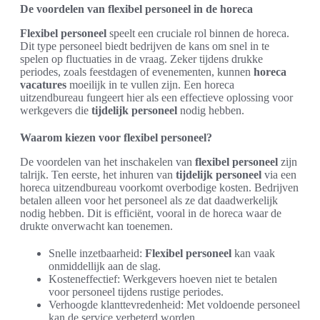
De voordelen van flexibel personeel in de horeca
Flexibel personeel
speelt een cruciale rol binnen de horeca.
Dit type personeel biedt bedrijven de kans om snel in te
spelen op fluctuaties in de vraag. Zeker tijdens drukke
periodes, zoals feestdagen of evenementen, kunnen
horeca
vacatures
moeilijk in te vullen zijn. Een horeca
uitzendbureau fungeert hier als een effectieve oplossing voor
werkgevers die
tijdelijk personeel
nodig hebben.
Waarom kiezen voor flexibel personeel?
De voordelen van het inschakelen van
flexibel personeel
zijn
talrijk. Ten eerste, het inhuren van
tijdelijk personeel
via een
horeca uitzendbureau voorkomt overbodige kosten. Bedrijven
betalen alleen voor het personeel als ze dat daadwerkelijk
nodig hebben. Dit is efficiënt, vooral in de horeca waar de
drukte onverwacht kan toenemen.
Snelle inzetbaarheid:
Flexibel personeel
kan vaak
onmiddellijk aan de slag.
Kosteneffectief: Werkgevers hoeven niet te betalen
voor personeel tijdens rustige periodes.
Verhoogde klanttevredenheid: Met voldoende personeel
kan de service verbeterd worden.