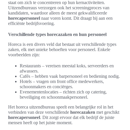
staat om zich te concentreren op hun kernactiviteiten.
Uitzendbureaus verzorgen ook het screeningproces van
kandidaten, waardoor alleen de meest gekwalificeerde
horecapersoneel
naar voren komt. Dit draagt bij aan een
efficiënte bedrijfsvoering.
Verschillende types horecazaken en hun personeel
Horeca is een divers veld dat bestaat uit verschillende types
zaken, elk met unieke behoeften voor personeel. Enkele
voorbeelden zijn:
Restaurants – vereisen meestal koks, serveerders en
afwassers.
Cafés – hebben vaak barpersoneel en bediening nodig.
Hotels – vragen om front office medewerkers,
schoonmakers en conciërges.
Evenementenlocaties – richten zich op catering,
beveiliging en schoonmaakpersoneel.
Het horeca uitzendbureau speelt een belangrijke rol in het
verbinden van deze verschillende
horecazaken
met geschikt
horecapersoneel
. Dit zorgt ervoor dat elk bedrijf de juiste
mensen heeft op het juiste moment.