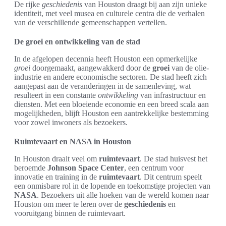
De rijke
geschiedenis
van Houston draagt bij aan zijn unieke
identiteit, met veel musea en culturele centra die de verhalen
van de verschillende gemeenschappen vertellen.
De groei en ontwikkeling van de stad
In de afgelopen decennia heeft Houston een opmerkelijke
groei
doorgemaakt, aangewakkerd door de
groei
van de olie-
industrie en andere economische sectoren. De stad heeft zich
aangepast aan de veranderingen in de samenleving, wat
resulteert in een constante
ontwikkeling
van infrastructuur en
diensten. Met een bloeiende economie en een breed scala aan
mogelijkheden, blijft Houston een aantrekkelijke bestemming
voor zowel inwoners als bezoekers.
Ruimtevaart en NASA in Houston
In Houston draait veel om
ruimtevaart
. De stad huisvest het
beroemde
Johnson Space Center
, een centrum voor
innovatie en training in de
ruimtevaart
. Dit centrum speelt
een onmisbare rol in de lopende en toekomstige projecten van
NASA
. Bezoekers uit alle hoeken van de wereld komen naar
Houston om meer te leren over de
geschiedenis
en
vooruitgang binnen de ruimtevaart.