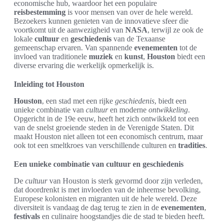
economische hub, waardoor het een populaire
reisbestemming
is voor mensen van over de hele wereld.
Bezoekers kunnen genieten van de innovatieve sfeer die
voortkomt uit de aanwezigheid van
NASA
, terwijl ze ook de
lokale
cultuur
en
geschiedenis
van de Texaanse
gemeenschap ervaren. Van spannende
evenementen
tot de
invloed van traditionele
muziek
en
kunst
,
Houston
biedt een
diverse ervaring die werkelijk opmerkelijk is.
Inleiding tot Houston
Houston
, een stad met een rijke
geschiedenis
, biedt een
unieke combinatie van
cultuur
en moderne
ontwikkeling
.
Opgericht in de 19e eeuw, heeft het zich ontwikkeld tot een
van de snelst groeiende steden in de Verenigde Staten. Dit
maakt Houston niet alleen tot een economisch centrum, maar
ook tot een smeltkroes van verschillende culturen en
tradities
.
Een unieke combinatie van cultuur en geschiedenis
De
cultuur
van Houston is sterk gevormd door zijn verleden,
dat doordrenkt is met invloeden van de inheemse bevolking,
Europese kolonisten en migranten uit de hele wereld. Deze
diversiteit is vandaag de dag terug te zien in de
evenementen
,
festivals
en culinaire hoogstandjes die de stad te bieden heeft.