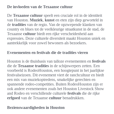
De invloeden van de Texaanse cultuur
De
Texaanse cultuur
speelt een cruciale rol in de identiteit
van Houston.
Muziek
,
kunst
en eten zijn diep geworteld in
de
tradities
van de regio. Van de opzwepende klanken van
country en blues tot de veelkleurige straatkunst in de stad, de
Texaanse
cultuur
biedt een rijke verscheidenheid aan
expressies. Deze culturele diversiteit maakt Houston uniek en
aantrekkelijk voor zowel bewoners als bezoekers.
Evenementen en festivals die de tradities vieren
Houston is de thuisbasis van talloze evenementen en
festivals
die de
Texaanse tradities
in de schijnwerpers zetten. Een
voorbeeld is RodeoHouston, een hoogtepunt in het jaarlijkse
festivalseizoen. Dit evenement viert de ranchcultuur en biedt
een mix van muziekoptredens, smakelijke gerechten en
spannende rodeo-competities. Buiten RodeoHouston zijn er
ook andere evenementen zoals het Houston Livestock Show
and Rodeo en verschillende culturele
festivals
die de rijke
erfgoed
van de Texaanse
cultuur
benadrukken.
Bezienswaardigheden in Houston