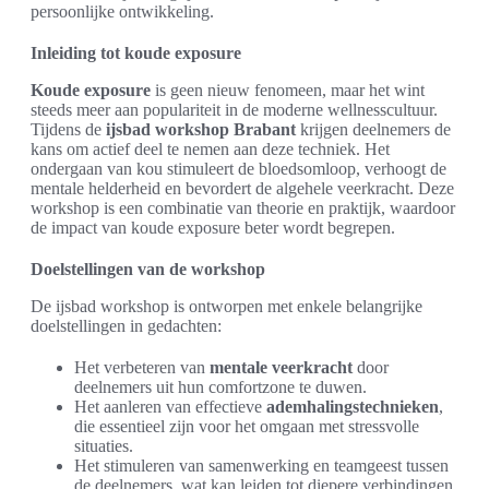
persoonlijke ontwikkeling.
Inleiding tot koude exposure
Koude exposure
is geen nieuw fenomeen, maar het wint
steeds meer aan populariteit in de moderne wellnesscultuur.
Tijdens de
ijsbad workshop Brabant
krijgen deelnemers de
kans om actief deel te nemen aan deze techniek. Het
ondergaan van kou stimuleert de bloedsomloop, verhoogt de
mentale helderheid en bevordert de algehele veerkracht. Deze
workshop is een combinatie van theorie en praktijk, waardoor
de impact van koude exposure beter wordt begrepen.
Doelstellingen van de workshop
De ijsbad workshop is ontworpen met enkele belangrijke
doelstellingen in gedachten:
Het verbeteren van
mentale veerkracht
door
deelnemers uit hun comfortzone te duwen.
Het aanleren van effectieve
ademhalingstechnieken
,
die essentieel zijn voor het omgaan met stressvolle
situaties.
Het stimuleren van samenwerking en teamgeest tussen
de deelnemers, wat kan leiden tot diepere verbindingen.