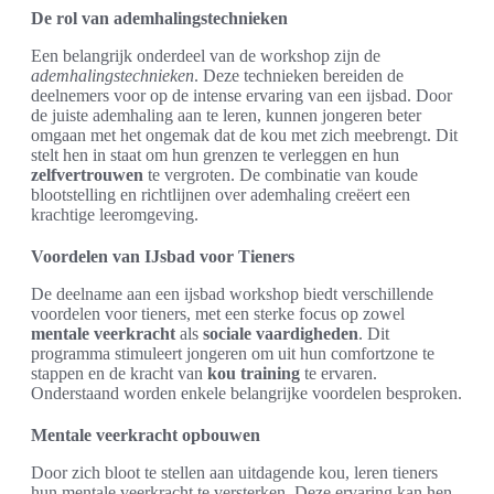
De rol van ademhalingstechnieken
Een belangrijk onderdeel van de workshop zijn de
ademhalingstechnieken
. Deze technieken bereiden de
deelnemers voor op de intense ervaring van een ijsbad. Door
de juiste ademhaling aan te leren, kunnen jongeren beter
omgaan met het ongemak dat de kou met zich meebrengt. Dit
stelt hen in staat om hun grenzen te verleggen en hun
zelfvertrouwen
te vergroten. De combinatie van koude
blootstelling en richtlijnen over ademhaling creëert een
krachtige leeromgeving.
Voordelen van IJsbad voor Tieners
De deelname aan een ijsbad workshop biedt verschillende
voordelen voor tieners, met een sterke focus op zowel
mentale veerkracht
als
sociale vaardigheden
. Dit
programma stimuleert jongeren om uit hun comfortzone te
stappen en de kracht van
kou training
te ervaren.
Onderstaand worden enkele belangrijke voordelen besproken.
Mentale veerkracht opbouwen
Door zich bloot te stellen aan uitdagende kou, leren tieners
hun mentale veerkracht te versterken. Deze ervaring kan hen