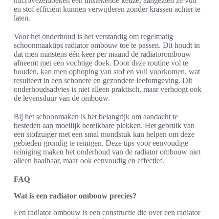
microvezeldoeken een uitstekende keuze, aangezien ze vuil
en stof efficiënt kunnen verwijderen zonder krassen achter te
laten.
Voor het onderhoud is het verstandig om regelmatig
schoonmaaktips radiator ombouw toe te passen. Dit houdt in
dat men minstens één keer per maand de radiatorombouw
afneemt met een vochtige doek. Door deze routine vol te
houden, kan men ophoping van stof en vuil voorkomen, wat
resulteert in een schonere en gezondere leefomgeving. Dit
onderhoudsadvies is niet alleen praktisch, maar verhoogt ook
de levensduur van de ombouw.
Bij het schoonmaken is het belangrijk om aandacht te
besteden aan moeilijk bereikbare plekken. Het gebruik van
een stofzuiger met een smal mondstuk kan helpen om deze
gebieden grondig te reinigen. Deze tips voor eenvoudige
reiniging maken het onderhoud van de radiator ombouw niet
alleen haalbaar, maar ook eenvoudig en effectief.
FAQ
Wat is een radiator ombouw precies?
Een radiator ombouw is een constructie die over een radiator