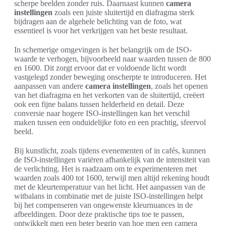
scherpe beelden zonder ruis. Daarnaast kunnen
camera
instellingen
zoals een juiste sluitertijd en diafragma sterk
bijdragen aan de algehele belichting van de foto, wat
essentieel is voor het verkrijgen van het beste resultaat.
In schemerige omgevingen is het belangrijk om de ISO-
waarde te verhogen, bijvoorbeeld naar waarden tussen de 800
en 1600. Dit zorgt ervoor dat er voldoende licht wordt
vastgelegd zonder beweging onscherpte te introduceren. Het
aanpassen van andere
camera instellingen
, zoals het openen
van het diafragma en het verkorten van de sluitertijd, creëert
ook een fijne balans tussen helderheid en detail. Deze
conversie naar hogere ISO-instellingen kan het verschil
maken tussen een onduidelijke foto en een prachtig, sfeervol
beeld.
Bij kunstlicht, zoals tijdens evenementen of in cafés, kunnen
de ISO-instellingen variëren afhankelijk van de intensiteit van
de verlichting. Het is raadzaam om te experimenteren met
waarden zoals 400 tot 1600, terwijl men altijd rekening houdt
met de kleurtemperatuur van het licht. Het aanpassen van de
witbalans in combinatie met de juiste ISO-instellingen helpt
bij het compenseren van ongewenste kleurnuances in de
afbeeldingen. Door deze praktische tips toe te passen,
ontwikkelt men een beter begrip van hoe men een camera