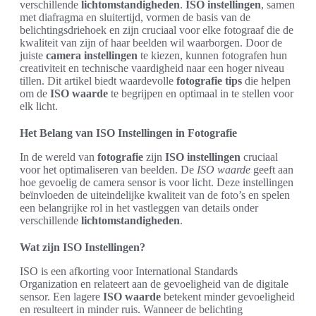
verschillende
lichtomstandigheden
.
ISO instellingen
, samen
met diafragma en sluitertijd, vormen de basis van de
belichtingsdriehoek en zijn cruciaal voor elke fotograaf die de
kwaliteit van zijn of haar beelden wil waarborgen. Door de
juiste
camera instellingen
te kiezen, kunnen fotografen hun
creativiteit en technische vaardigheid naar een hoger niveau
tillen. Dit artikel biedt waardevolle
fotografie tips
die helpen
om de
ISO waarde
te begrijpen en optimaal in te stellen voor
elk licht.
Het Belang van ISO Instellingen in Fotografie
In de wereld van
fotografie
zijn
ISO instellingen
cruciaal
voor het optimaliseren van beelden. De
ISO waarde
geeft aan
hoe gevoelig de camera sensor is voor licht. Deze instellingen
beïnvloeden de uiteindelijke kwaliteit van de foto’s en spelen
een belangrijke rol in het vastleggen van details onder
verschillende
lichtomstandigheden
.
Wat zijn ISO Instellingen?
ISO is een afkorting voor International Standards
Organization en relateert aan de gevoeligheid van de digitale
sensor. Een lagere
ISO waarde
betekent minder gevoeligheid
en resulteert in minder ruis. Wanneer de belichting