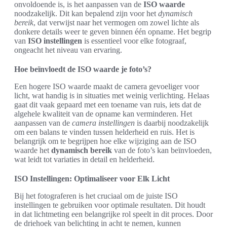
onvoldoende is, is het aanpassen van de
ISO waarde
noodzakelijk. Dit kan bepalend zijn voor het
dynamisch
bereik
, dat verwijst naar het vermogen om zowel lichte als
donkere details weer te geven binnen één opname. Het begrip
van
ISO instellingen
is essentieel voor elke fotograaf,
ongeacht het niveau van ervaring.
Hoe beïnvloedt de ISO waarde je foto’s?
Een hogere ISO waarde maakt de camera gevoeliger voor
licht, wat handig is in situaties met weinig verlichting. Helaas
gaat dit vaak gepaard met een toename van ruis, iets dat de
algehele kwaliteit van de opname kan verminderen. Het
aanpassen van de
camera instellingen
is daarbij noodzakelijk
om een balans te vinden tussen helderheid en ruis. Het is
belangrijk om te begrijpen hoe elke wijziging aan de ISO
waarde het
dynamisch bereik
van de foto’s kan beïnvloeden,
wat leidt tot variaties in detail en helderheid.
ISO Instellingen: Optimaliseer voor Elk Licht
Bij het fotograferen is het cruciaal om de juiste ISO
instellingen te gebruiken voor optimale resultaten. Dit houdt
in dat lichtmeting een belangrijke rol speelt in dit proces. Door
de driehoek van belichting in acht te nemen, kunnen