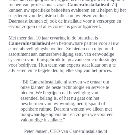
roepen van professionals zoals
CameraInstallatie.nl
. Zij
kunnen uw specifieke behoeften evalueren en u helpen bij het
selecteren van de juiste set die aan uw eisen voldoet.
Daarnaast kunnen zij ook de installatie voor u verzorgen en
ervoor zorgen dat alles correct is geconfigureerd.
Met meer dan 10 jaar ervaring in de branche, is
CameraInstallatie.nl
een betrouwbare partner voor al uw
camerabeveiligingsbehoeften. Ze bieden een uitgebreid
assortiment aan camerabeveiliging sets, van eenvoudige
systemen voor thuisgebruik tot geavanceerde oplossingen
voor bedrijven. Hun team van experts staat klaar om u te
adviseren en te begeleiden bij elke stap van het proces.
“Bij CameraInstallatie.nl streven we ernaar om
onze klanten de beste technologie en service te
bieden. We begrijpen dat beveiliging van
essentieel belang is, of het nu gaat om het
beschermen van uw woning, bedrijfspand of
openbare ruimte. Daarom werken we alleen met
hoogwaardige apparatuur en zorgen we voor een
vakkundige installatie.”
– Peter Jansen, CEO van CameraInstallatie.nl