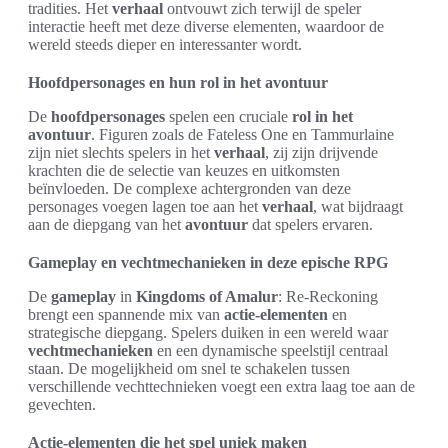
tradities. Het
verhaal
ontvouwt zich terwijl de speler
interactie heeft met deze diverse elementen, waardoor de
wereld steeds dieper en interessanter wordt.
Hoofdpersonages en hun rol in het avontuur
De
hoofdpersonages
spelen een cruciale
rol in het
avontuur
. Figuren zoals de Fateless One en Tammurlaine
zijn niet slechts spelers in het
verhaal
, zij zijn drijvende
krachten die de selectie van keuzes en uitkomsten
beïnvloeden. De complexe achtergronden van deze
personages voegen lagen toe aan het
verhaal
, wat bijdraagt
aan de diepgang van het
avontuur
dat spelers ervaren.
Gameplay en vechtmechanieken in deze epische RPG
De
gameplay
in
Kingdoms of Amalur
: Re-Reckoning
brengt een spannende mix van
actie-elementen
en
strategische diepgang. Spelers duiken in een wereld waar
vechtmechanieken
en een dynamische speelstijl centraal
staan. De mogelijkheid om snel te schakelen tussen
verschillende vechttechnieken voegt een extra laag toe aan de
gevechten.
Actie-elementen die het spel uniek maken