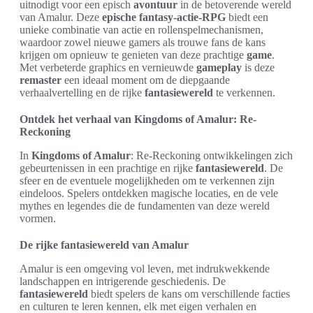
uitnodigt voor een episch
avontuur
in de betoverende wereld
van Amalur. Deze
epische fantasy-actie-RPG
biedt een
unieke combinatie van actie en rollenspelmechanismen,
waardoor zowel nieuwe gamers als trouwe fans de kans
krijgen om opnieuw te genieten van deze prachtige
game
.
Met verbeterde graphics en vernieuwde
gameplay
is deze
remaster
een ideaal moment om de diepgaande
verhaalvertelling en de rijke
fantasiewereld
te verkennen.
Ontdek het verhaal van Kingdoms of Amalur: Re-
Reckoning
In
Kingdoms of Amalur
: Re-Reckoning ontwikkelingen zich
gebeurtenissen in een prachtige en rijke
fantasiewereld
. De
sfeer en de eventuele mogelijkheden om te verkennen zijn
eindeloos. Spelers ontdekken magische locaties, en de vele
mythes en legendes die de fundamenten van deze wereld
vormen.
De rijke fantasiewereld van Amalur
Amalur is een omgeving vol leven, met indrukwekkende
landschappen en intrigerende geschiedenis. De
fantasiewereld
biedt spelers de kans om verschillende facties
en culturen te leren kennen, elk met eigen verhalen en