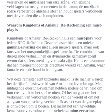
versterken de
ambiance
van elke scène. Van epische
veldslagen tot rustige momenten in de natuur, de
muzikale
score
verbetert de algehele sfeer en houdt spelers verbonden
met de verhalen die zich ontplooien.
Waarom Kingdoms of Amalur: Re-Reckoning een must-
play is
Kingdoms of Amalur: Re-Reckoning is een
must-play
voor
iedere RPG-liefhebber. Deze remaster biedt een unieke
gaming-ervaring
die niet alleen nieuwe spelers, maar ook
fans van het oorspronkelijke spel aantrekt. De combinatie van
diepgaande verhaallijnen en dynamische gameplay zorgt
ervoor dat spelers urenlang vermaakt zijn. Het is een avontuur
dat hen meeneemt door de prachtige wereld van Amalur, waar
fantasie en actie hand in hand gaan.
Wat deze remaster echt bijzonder maakt, is de manier waarop
het de rijke fantasiewereld van Amalur tot leven brengt. Met
uitdagende questing-systemen hebben spelers de vrijheid om
hun creativiteit in het spel te uiten. Of het nu gaat om het
verkennen van verborgen hoeken van de wereld of om het
aangaan van epische gevechten, elk aspect van de gameplay
is ontworpen om te boeien. Dit maakt het een geweldige
keuze voor vergroting van de gehele
gaming-ervaring
.