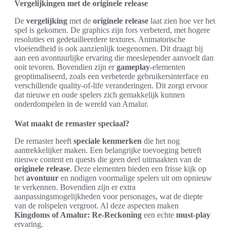
Vergelijkingen met de originele release
De
vergelijking
met de
originele release
laat zien hoe ver het
spel is gekomen. De graphics zijn fors verbeterd, met hogere
resoluties en gedetailleerdere textures. Animatorische
vloeiendheid is ook aanzienlijk toegenomen. Dit draagt bij
aan een avontuurlijke ervaring die meeslepender aanvoelt dan
ooit tevoren. Bovendien zijn er
gameplay
-elementen
geoptimaliseerd, zoals een verbeterde gebruikersinterface en
verschillende quality-of-life veranderingen. Dit zorgt ervoor
dat nieuwe en oude spelers zich gemakkelijk kunnen
onderdompelen in de wereld van Amalur.
Wat maakt de remaster speciaal?
De remaster heeft
speciale kenmerken
die het nog
aantrekkelijker maken. Een belangrijke toevoeging betreft
nieuwe content en quests die geen deel uitmaakten van de
originele release
. Deze elementen bieden een frisse kijk op
het
avontuur
en nodigen voormalige spelers uit om opnieuw
te verkennen. Bovendien zijn er extra
aanpassingsmogelijkheden voor personages, wat de diepte
van de rolspelen vergroot. Al deze aspecten maken
Kingdoms of Amalur: Re-Reckoning
een echte
must-play
ervaring.