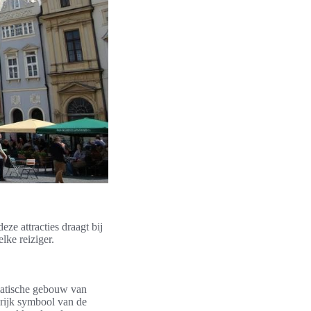
ze attracties draagt bij
lke reiziger.
matische gebouw van
grijk symbool van de