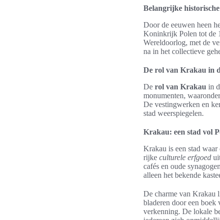
Belangrijke historisch
Door de eeuwen heen hee
Koninkrijk Polen tot de
Wereldoorlog, met de ve
na in het collectieve ge
De rol van Krakau in d
De
rol van Krakau
in d
monumenten, waaronder de
De vestingwerken en kerk
stad weerspiegelen.
Krakau: een stad vol P
Krakau is een stad waar
rijke
culturele erfgoed
ui
cafés en oude synagogen,
alleen het bekende kaste
De charme van Krakau lig
bladeren door een boek vo
verkenning. De lokale 