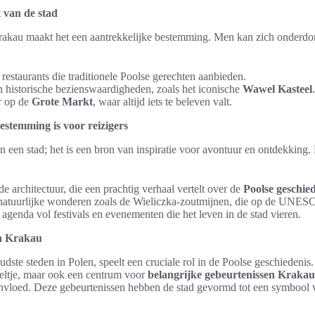
 van de stad
rakau maakt het een aantrekkelijke bestemming. Men kan zich onderdo
 restaurants die traditionele Poolse gerechten aanbieden.
 historische bezienswaardigheden, zoals het iconische
Wawel Kasteel
.
r op de
Grote Markt
, waar altijd iets te beleven valt.
temming is voor reizigers
n een stad; het is een bron van inspiratie voor avontuur en ontdekking
architectuur, die een prachtig verhaal vertelt over de
Poolse geschie
natuurlijke wonderen zoals de Wieliczka-zoutmijnen, die op de UNESCO
e agenda vol festivals en evenementen die het leven in de stad vieren.
an Krakau
dste steden in Polen, speelt een cruciale rol in de Poolse geschiedenis. 
eeltje, maar ook een centrum voor
belangrijke gebeurtenissen Krakau
nvloed. Deze gebeurtenissen hebben de stad gevormd tot een symbool 