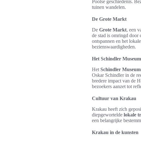
Poolse geschiedenis. Be
tuinen wandelen.
De Grote Markt
De
Grote Markt
, een v
de stad is omringd door 
ontspannen en het lokale
bezienswaardigheden.
Het Schindler Museum
Het
Schindler Museum
Oskar Schindler in de re
bredere impact van de H
bezoekers aanzet tot refle
Cultuur van Krakau
Krakau heeft zich geposit
diepgewortelde
lokale t
een belangrijke bestemmi
Krakau in de kunsten