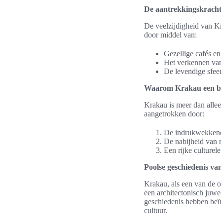
De aantrekkingskracht
De veelzijdigheid van K
door middel van:
Gezellige cafés en
Het verkennen van
De levendige sfee
Waarom Krakau een bes
Krakau is meer dan allee
aangetrokken door:
De indrukwekkende 
De nabijheid van 
Een rijke culturel
Poolse geschiedenis v
Krakau, als een van de ou
een architectonisch juw
geschiedenis hebben beï
cultuur.