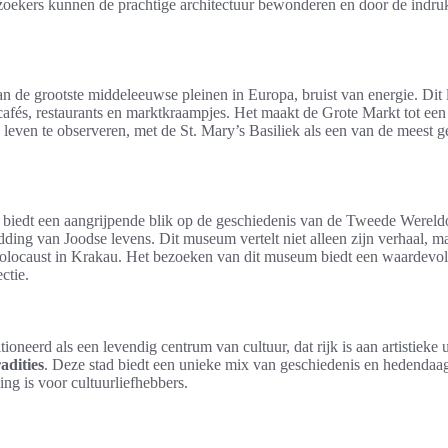
zoekers kunnen de prachtige architectuur bewonderen en door de indr
an de grootste middeleeuwse pleinen in Europa, bruist van energie. Dit
cafés, restaurants en marktkraampjes. Het maakt de Grote Markt tot een
 leven te observeren, met de St. Mary’s Basiliek als een van de meest g
biedt een aangrijpende blik op de geschiedenis van de Tweede Wereldo
dding van Joodse levens. Dit museum vertelt niet alleen zijn verhaal, 
olocaust in Krakau. Het bezoeken van dit museum biedt een waardevoll
ctie.
ioneerd als een levendig centrum van cultuur, dat rijk is aan artistieke 
radities
. Deze stad biedt een unieke mix van geschiedenis en hedendaa
ng is voor cultuurliefhebbers.