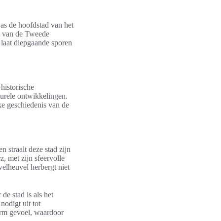
as de hoofdstad van het
ct van de Tweede
 laat diepgaande sporen
historische
turele ontwikkelingen.
ke geschiedenis van de
n straalt deze stad zijn
, met zijn sfeervolle
welheuvel herbergt niet
e stad is als het
nodigt uit tot
arm gevoel, waardoor