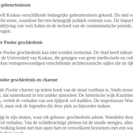
e gebeurtenissen
ft Krakau verschillende belangrijke gebeurtenissen gekend. De stad w
 16e eeuw, waardoor het een belangrijk politiek centrum was. De impa
rdrijving van veel Joden en de invloed van de communistische periode,
heugen.
e Poolse geschiedenis
e Poolse geschiedenis kan niet worden overschat. De Stad heeft talloze 
 Universiteit van Krakau, die getuigen van grote intellectuele en cul
en vertegenwoordigen verschillende architectonische stijlen die de rij
oolse geschiedenis en charme
 de
Poolse charme
op iedere hoek van de straat voelbaar is. Sinds eeuwe
t, dat samenkomt in een unieke atmosfeer. De historische wijk Kazimierz
 vertelt de verhalen van een tijdperk vol tradities. De majestueuze Wa
el, maar ook de legenden die deze plek zo bijzonder maken.
t in zijn straten, waar elk gebouw geschiedenis ademt. Wandelen door d
l verhalen. Van de schilderachtige pleinen tot de smalle steegjes, alles 
bevolking komt met hun open hart en verwelkomt bezoekers met een w