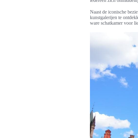
iedereen zich onmiddellij
Naast de iconische bezi
kunstgalerijen te ontdek
ware schatkamer voor li