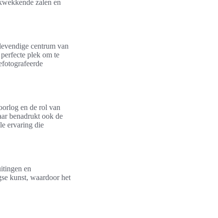
ukwekkende zalen en
 levendige centrum van
 perfecte plek om te
efotografeerde
orlog en de rol van
maar benadrukt ook de
e ervaring die
uitingen en
gse kunst, waardoor het