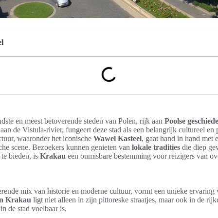
l
udste en meest betoverende steden van Polen, rijk aan
Poolse geschiede
n de Vistula-rivier, fungeert deze stad als een belangrijk cultureel en
tuur, waaronder het iconische
Wawel Kasteel
, gaat hand in hand met 
sche scene. Bezoekers kunnen genieten van
lokale tradities
die diep gew
 te bieden, is
Krakau
een onmisbare bestemming voor reizigers van ove
nerende mix van historie en moderne cultuur, vormt een unieke ervaring
an Krakau
ligt niet alleen in zijn pittoreske straatjes, maar ook in de ri
 in de stad voelbaar is.