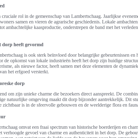
oed
n cruciale rol in de gemeenschap van Lambertschaag. Jaarlijkse evenem
ewoners samen en vieren de agrarische geschiedenis. Lokale ambachten
t ambachtelijke kaasproductie, onderstrepen de band met het verleden
t dorp heeft gevormd
ertschaag is ook sterk beïnvloed door belangrijke gebeurtenissen en h
r de opkomst van lokale industrieën heeft het dorp zijn huidige struc
risme, als nieuwe factor, heeft samen met deze elementen de dynami
an het erfgoed versterkt.
toreske dorp
end om zijn unieke charme die bezoekers direct aanspreekt. De combina
tige natuurlijke omgeving maakt dit dorp bijzonder aantrekkelijk. Dit s
ie zichtbaar is in de sfeervolle gebouwen en de weelderige flora en faun
uur
rtschaag omvat een fraai spectrum van historische boerderijen en charm
t verhoogde gevoel van charme en authenticiteit in het dorp. De gebo