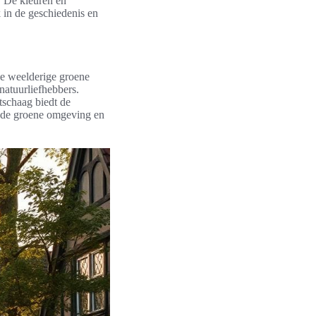
. De kleuren en
k in de geschiedenis en
De weelderige groene
natuurliefhebbers.
tschaag biedt de
n de groene omgeving en
.