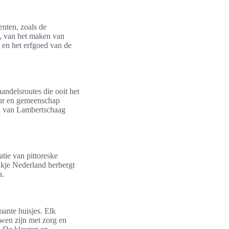
enten, zoals de
, van het maken van
 en het erfgoed van de
andelsroutes die ooit het
tuur en gemeenschap
ek van Lambertschaag
tie van pittoreske
tukje Nederland herbergt
a.
ante huisjes. Elk
uwen zijn met zorg en