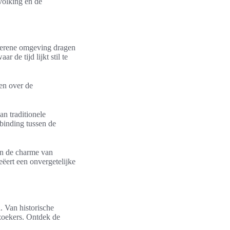
volking en de
 serene omgeving dragen
 de tijd lijkt stil te
en over de
n traditionele
rbinding tussen de
van de charme van
eëert een onvergetelijke
 Van historische
ezoekers. Ontdek de