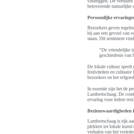
vastleggen. De verhalen
betoverende natuurlijke 
Persoonlijke ervaringe
Bezoekers geven regelma
bij aan een gevoel van we
staan. Dit sentiment vin
“De vriendelijke 
geschiedenis van h
De lokale cultuur speelt
festiviteiten en culinair
bezoekers en het erfgoe
In essentie zijn het de 
Lambertschaag. De combin
ervaring voor iedere reiz
Bezienswaardigheden 
Lambertschaag is rijk a
plekken tot lokale kunst
verhalen van het verleden