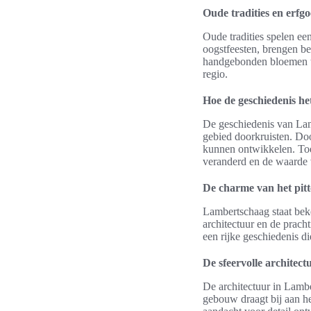
Oude tradities en erfg
Oude tradities spelen ee
oogstfeesten, brengen b
handgebonden bloemen to
regio.
Hoe de geschiedenis he
De geschiedenis van Lamb
gebied doorkruisten. Doo
kunnen ontwikkelen. Toe
veranderd en de waarde v
De charme van het pit
Lambertschaag staat bek
architectuur en de prach
een rijke geschiedenis d
De sfeervolle architect
De architectuur in Lambe
gebouw draagt bij aan he