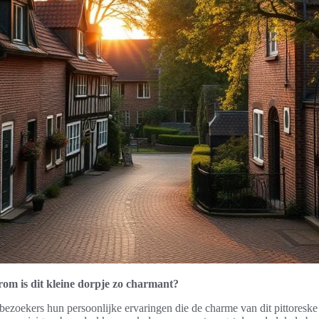
m is dit kleine dorpje zo charmant?
ezoekers hun persoonlijke ervaringen die de charme van dit pittoreske 