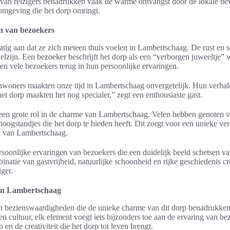
 van reizigers benadrukken vaak de warme ontvangst door de lokale be
omgeving die het dorp omringt.
n van bezoekers
tig aan dat ze zich meteen thuis voelen in Lambertschaag. De rust en
lzijn. Een bezoeker beschrijft het dorp als een “verborgen juweeltje” waar
den vele bezoekers terug in hun persoonlijke ervaringen.
inwoners maakten onze tijd in Lambertschaag onvergetelijk. Hun verhal
et dorp maakten het nog specialer,” zegt een enthousiaste gast.
 een grote rol in de charme van Lambertschaag. Velen hebben genoten va
e hoogstandjes die het dorp te bieden heeft. Dit zorgt voor een unieke ve
d van Lambertschaag.
persoonlijke ervaringen van bezoekers die een duidelijk beeld schetsen 
atie van gastvrijheid, natuurlijke schoonheid en rijke geschiedenis cr
iger.
in Lambertschaag
an bezienswaardigheden die de unieke charme van dit dorp benadrukken.
 en cultuur, elk element voegt iets bijzonders toe aan de ervaring van b
 en de creativiteit die het dorp tot leven brengt.