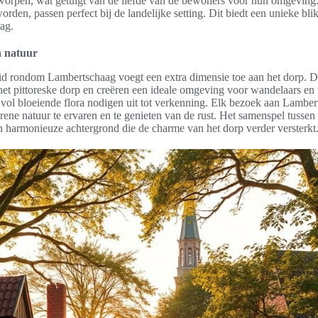
tworpen, wat getuigt van de liefde van de bewoners voor hun omgeving
orden, passen perfect bij de landelijke setting. Dit biedt een unieke bli
ag.
n natuur
id rondom Lambertschaag voegt een extra dimensie toe aan het dorp. 
t pittoreske dorp en creëren een ideale omgeving voor wandelaars en 
vol bloeiende flora nodigen uit tot verkenning. Elk bezoek aan Lamber
ene natuur te ervaren en te genieten van de rust. Het samenspel tusse
n harmonieuze achtergrond die de charme van het dorp verder versterkt