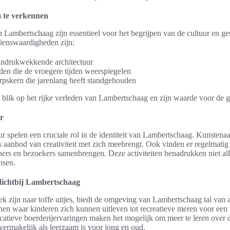
m te verkennen
n Lambertschaag zijn essentieel voor het begrijpen van de cultuur en ge
ienswaardigheden zijn:
indrukwekkende architectuur
n die de vroegere tijden weerspiegelen
rpskern die jarenlang heeft standgehouden
n blik op het rijke verleden van Lambertschaag en zijn waarde voor de
r
ur spelen een cruciale rol in de identiteit van Lambertschaag. Kunstenaa
 aanbod van creativiteit met zich meebrengt. Ook vinden er regelmatig
ners en bezoekers samenbrengen. Deze activiteiten benadrukken niet al
nsen.
 dichtbij Lambertschaag
k zijn naar toffe uitjes, biedt de omgeving van Lambertschaag tal van 
inen waar kinderen zich kunnen uitleven tot recreatieve meren voor een v
catieve boerderijervaringen maken het mogelijk om meer te leren over d
ermakelijk als leerzaam is voor jong en oud.