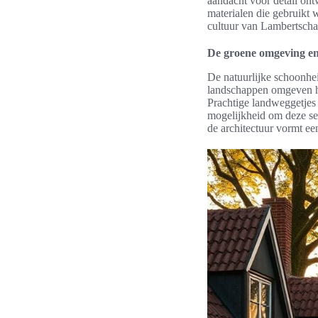
aandacht voor detail on
materialen die gebruikt w
cultuur van Lambertscha
De groene omgeving e
De natuurlijke schoonhe
landschappen omgeven he
Prachtige landweggetjes 
mogelijkheid om deze ser
de architectuur vormt ee