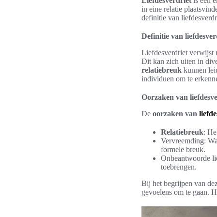
Liefdesverdriet
is een e
in eine relatie plaatsvi
definitie van liefdesver
Definitie van liefdesver
Liefdesverdriet verwijst
Dit kan zich uiten in div
relatiebreuk
kunnen leid
individuen om te erkenne
Oorzaken van liefdesve
De
oorzaken van
liefd
Relatiebreuk
: He
Vervreemding: Wann
formele breuk.
Onbeantwoorde lie
toebrengen.
Bij het begrijpen van de
gevoelens om te gaan. He