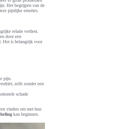
eer er grote problemen
ijn. Het begrijpen van de
eze pijnlijke emoties.
ijke relatie verliest.
igen door een
 Het is belangrijk voor
e pijn.
erdriet, zelfs zonder een
motionele schade
eren vinden om met hun
e
heling
kan beginnen.