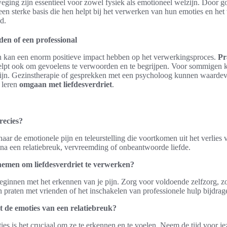
ging zijn essentieel voor zowel fysiek als emotioneel welzijn. Door go
en sterke basis die hen helpt bij het verwerken van hun emoties en het
d.
den of een professional
n kan een enorm positieve impact hebben op het verwerkingsproces.
Pr
 helpt ook om gevoelens te verwoorden en te begrijpen. Voor sommigen
zijn. Gezinstherapie of gesprekken met een psycholoog kunnen waardevo
 leren
omgaan met liefdesverdriet
.
recies?
naar de emotionele pijn en teleurstelling die voortkomen uit het verlies
n na een relatiebreuk, vervreemding of onbeantwoorde liefde.
nemen om liefdesverdriet te verwerken?
beginnen met het erkennen van je pijn. Zorg voor voldoende zelfzorg, 
praten met vrienden of het inschakelen van professionele hulp bijdrage
 de emoties van een relatiebreuk?
es is het cruciaal om ze te erkennen en te voelen. Neem de tijd voor je