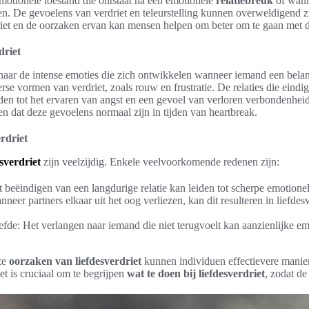
motionele toestand die ontstaat na een emotionele
relatiebreuk
of wann
nden. De gevoelens van verdriet en teleurstelling kunnen overweldigend z
driet en de oorzaken ervan kan mensen helpen om beter om te gaan met d
driet
 naar de intense emoties die zich ontwikkelen wanneer iemand een belangr
erse vormen van verdriet, zoals rouw en frustratie. De relaties die eind
en tot het ervaren van angst en een gevoel van verloren verbondenheid.
n dat deze gevoelens normaal zijn in tijden van heartbreak.
rdriet
esverdriet
zijn veelzijdig. Enkele veelvoorkomende redenen zijn:
t beëindigen van een langdurige relatie kan leiden tot scherpe emotionel
eer partners elkaar uit het oog verliezen, kan dit resulteren in liefdesv
fde: Het verlangen naar iemand die niet terugvoelt kan aanzienlijke e
ze
oorzaken van liefdesverdriet
kunnen individuen effectievere mani
t is cruciaal om te begrijpen
wat te doen bij liefdesverdriet
, zodat d