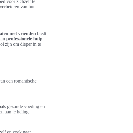
ed voor zichzelf te
 verbeteren van hun
aten met vrienden
biedt
 kan
professionele hulp
l zijn om dieper in te
 van een romantische
zoals gezonde voeding en
n aan je heling.
zelf en zoek naar