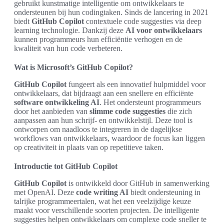
gebruikt kunstmatige intelligentie om ontwikkelaars te
ondersteunen bij hun codingtaken. Sinds de lancering in 2021
biedt
GitHub Copilot
contextuele code suggesties via deep
learning technologie. Dankzij deze
AI voor ontwikkelaars
kunnen programmeurs hun efficiëntie verhogen en de
kwaliteit van hun code verbeteren.
Wat is Microsoft’s GitHub Copilot?
GitHub Copilot
fungeert als een innovatief hulpmiddel voor
ontwikkelaars, dat bijdraagt aan een snellere en efficiënte
software ontwikkeling AI
. Het ondersteunt programmeurs
door het aanbieden van
slimme code suggesties
die zich
aanpassen aan hun schrijf- en ontwikkelstijl. Deze tool is
ontworpen om naadloos te integreren in de dagelijkse
workflows van ontwikkelaars, waardoor de focus kan liggen
op creativiteit in plaats van op repetitieve taken.
Introductie tot GitHub Copilot
GitHub Copilot
is ontwikkeld door GitHub in samenwerking
met OpenAI. Deze
code writing AI
biedt ondersteuning in
talrijke programmeertalen, wat het een veelzijdige keuze
maakt voor verschillende soorten projecten. De intelligente
suggesties helpen ontwikkelaars om complexe code sneller te