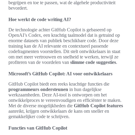
begrijpen en toe te passen, wat de algehele productiviteit
bevordert.
Hoe werkt de code writing AI?
De technologie achter GitHub Copilot is gebaseerd op
OpenAI’s Codex, een krachtig taalmodel dat is getraind op
enorme datasets van publiek beschikbare code. Door deze
training kan de AI relevante en contextueel passende
codefragmenten voorstellen. Dit stelt ontwikkelaars in staat
om met meer vertrouwen en snelheid te werken, terwijl ze
profiteren van de voordelen van
slimme code suggesties
.
Microsoft’s GitHub Copilot: AI voor ontwikkelaars
GitHub Copilot biedt een reeks krachtige functies die
programmeurs ondersteunen
in hun dagelijkse
werkzaamheden. Deze AI-tool is ontworpen om het
ontwikkelproces te vereenvoudigen en efficiënter te maken.
Met de diverse mogelijkheden die
GitHub Copilot features
aanreikt, krijgen ontwikkelaars de kans om sneller en
gemakkelijker code te schrijven.
Functies van GitHub Copilot