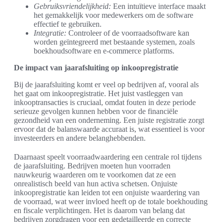
Gebruiksvriendelijkheid:
Een intuïtieve interface maakt
het gemakkelijk voor medewerkers om de software
effectief te gebruiken.
Integratie:
Controleer of de voorraadsoftware kan
worden geïntegreerd met bestaande systemen, zoals
boekhoudsoftware en e-commerce platforms.
De impact van jaarafsluiting op inkoopregistratie
Bij de jaarafsluiting komt er veel op bedrijven af, vooral als
het gaat om inkoopregistratie. Het juist vastleggen van
inkooptransacties is cruciaal, omdat fouten in deze periode
serieuze gevolgen kunnen hebben voor de financiële
gezondheid van een onderneming. Een juiste registratie zorgt
ervoor dat de balanswaarde accuraat is, wat essentieel is voor
investeerders en andere belanghebbenden.
Daarnaast speelt voorraadwaardering een centrale rol tijdens
de jaarafsluiting. Bedrijven moeten hun voorraden
nauwkeurig waarderen om te voorkomen dat ze een
onrealistisch beeld van hun activa schetsen. Onjuiste
inkoopregistratie kan leiden tot een onjuiste waardering van
de voorraad, wat weer invloed heeft op de totale boekhouding
en fiscale verplichtingen. Het is daarom van belang dat
bedrijven zorgdragen voor een gedetailleerde en correcte