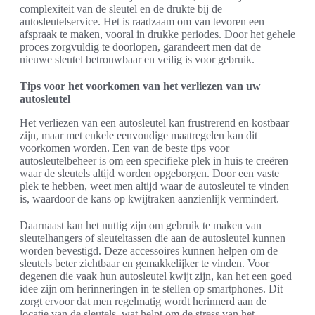
complexiteit van de sleutel en de drukte bij de
autosleutelservice. Het is raadzaam om van tevoren een
afspraak te maken, vooral in drukke periodes. Door het gehele
proces zorgvuldig te doorlopen, garandeert men dat de
nieuwe sleutel betrouwbaar en veilig is voor gebruik.
Tips voor het voorkomen van het verliezen van uw
autosleutel
Het verliezen van een autosleutel kan frustrerend en kostbaar
zijn, maar met enkele eenvoudige maatregelen kan dit
voorkomen worden. Een van de beste tips voor
autosleutelbeheer is om een specifieke plek in huis te creëren
waar de sleutels altijd worden opgeborgen. Door een vaste
plek te hebben, weet men altijd waar de autosleutel te vinden
is, waardoor de kans op kwijtraken aanzienlijk vermindert.
Daarnaast kan het nuttig zijn om gebruik te maken van
sleutelhangers of sleuteltassen die aan de autosleutel kunnen
worden bevestigd. Deze accessoires kunnen helpen om de
sleutels beter zichtbaar en gemakkelijker te vinden. Voor
degenen die vaak hun autosleutel kwijt zijn, kan het een goed
idee zijn om herinneringen in te stellen op smartphones. Dit
zorgt ervoor dat men regelmatig wordt herinnerd aan de
locatie van de sleutels, wat helpt om de stress van het