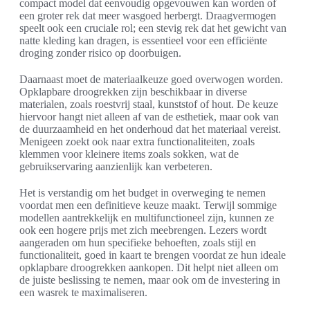
compact model dat eenvoudig opgevouwen kan worden of
een groter rek dat meer wasgoed herbergt. Draagvermogen
speelt ook een cruciale rol; een stevig rek dat het gewicht van
natte kleding kan dragen, is essentieel voor een efficiënte
droging zonder risico op doorbuigen.
Daarnaast moet de materiaalkeuze goed overwogen worden.
Opklapbare droogrekken zijn beschikbaar in diverse
materialen, zoals roestvrij staal, kunststof of hout. De keuze
hiervoor hangt niet alleen af van de esthetiek, maar ook van
de duurzaamheid en het onderhoud dat het materiaal vereist.
Menigeen zoekt ook naar extra functionaliteiten, zoals
klemmen voor kleinere items zoals sokken, wat de
gebruikservaring aanzienlijk kan verbeteren.
Het is verstandig om het budget in overweging te nemen
voordat men een definitieve keuze maakt. Terwijl sommige
modellen aantrekkelijk en multifunctioneel zijn, kunnen ze
ook een hogere prijs met zich meebrengen. Lezers wordt
aangeraden om hun specifieke behoeften, zoals stijl en
functionaliteit, goed in kaart te brengen voordat ze hun ideale
opklapbare droogrekken aankopen. Dit helpt niet alleen om
de juiste beslissing te nemen, maar ook om de investering in
een wasrek te maximaliseren.