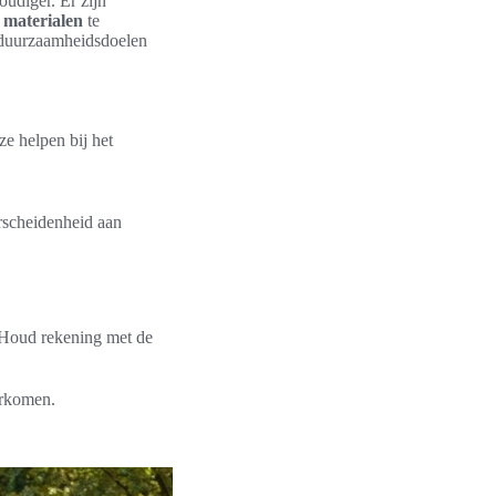
oudiger. Er zijn
 materialen
te
 duurzaamheidsdoelen
ze helpen bij het
erscheidenheid aan
 Houd rekening met de
orkomen.