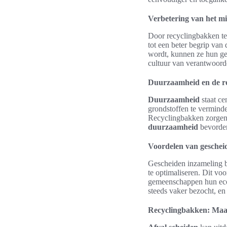
Verbetering van het mi
Door recyclingbakken te
tot een beter begrip van
wordt, kunnen ze hun ge
cultuur van verantwoorde
Duurzaamheid en de ro
Duurzaamheid
staat ce
grondstoffen te verminde
Recyclingbakken zorgen 
duurzaamheid
bevorde
Voordelen van geschei
Gescheiden inzameling bi
te optimaliseren. Dit vo
gemeenschappen hun ecol
steeds vaker bezocht, en
Recyclingbakken: Maak