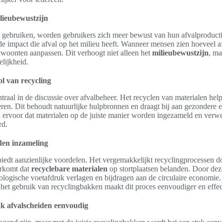
lieubewustzijn
 gebruiken, worden gebruikers zich meer bewust van hun afvalproducti
 de impact die afval op het milieu heeft. Wanneer mensen zien hoeveel 
woonten aanpassen. Dit verhoogt niet alleen het
milieubewustzijn
, ma
lijkheid.
l van recycling
ntraal in de discussie over afvalbeheer. Het recyclen van materialen hel
ren. Dit behoudt natuurlijke hulpbronnen en draagt bij aan gezondere 
ervoor dat materialen op de juiste manier worden ingezameld en verwe
rd.
den inzameling
edt aanzienlijke voordelen. Het vergemakkelijkt recyclingprocessen do
orkomt dat
recyclebare materialen
op stortplaatsen belanden. Door de
ogische voetafdruk verlagen en bijdragen aan de circulaire economie.
 het gebruik van recyclingbakken maakt dit proces eenvoudiger en effec
 afvalscheiden eenvoudig