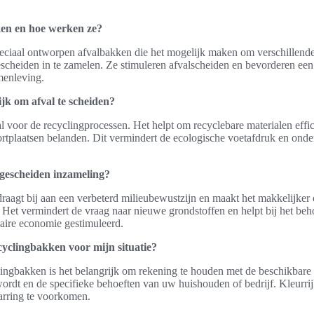
ken en hoe werken ze?
eciaal ontworpen afvalbakken die het mogelijk maken om verschillende 
 gescheiden in te zamelen. Ze stimuleren afvalscheiden en bevorderen een
menleving.
jk om afval te scheiden?
al voor de recyclingprocessen. Het helpt om recyclebare materialen effic
ortplaatsen belanden. Dit vermindert de ecologische voetafdruk en ond
 gescheiden inzameling?
raagt bij aan een verbeterd milieubewustzijn en maakt het makkelijker
 Het vermindert de vraag naar nieuwe grondstoffen en helpt bij het be
laire economie gestimuleerd.
ecyclingbakken voor mijn situatie?
lingbakken is het belangrijk om rekening te houden met de beschikbare
ordt en de specifieke behoeften van uw huishouden of bedrijf. Kleurri
rring te voorkomen.