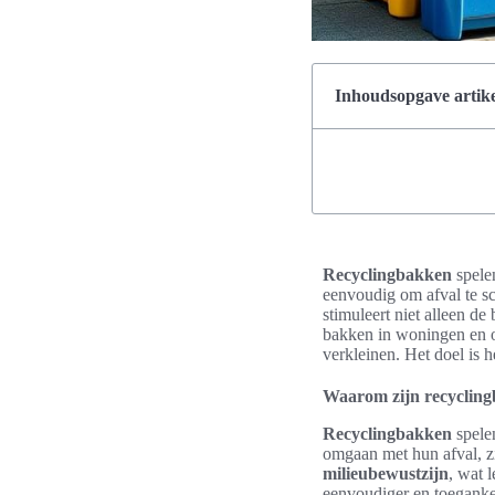
Inhoudsopgave artike
Recyclingbakken
spelen
eenvoudig om afval te sc
stimuleert niet alleen 
bakken in woningen en o
verkleinen. Het doel is 
Waarom zijn recyclingb
Recyclingbakken
spelen
omgaan met hun afval, zi
milieubewustzijn
, wat 
eenvoudiger en toegankel