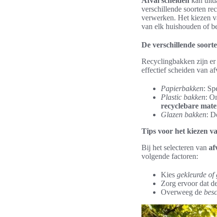
Afval scheiden
kan uitd
verschillende soorten r
verwerken. Het kiezen v
van elk huishouden of be
De verschillende soort
Recyclingbakken zijn er 
effectief scheiden van af
Papierbakken
: Sp
Plastic bakken
: O
recyclebare mate
Glazen bakken
: D
Tips voor het kiezen v
Bij het selecteren van
af
volgende factoren:
Kies
gekleurde of
Zorg ervoor dat 
Overweeg de
besc