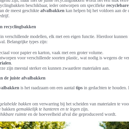
agend zijn, maar met de juiste recyclingbakken wordt het een stuk eenv
ecyclingbakken beschikbaar, ieder ontworpen om specifieke
recyclebare
an de meest geschikte
afvalbakken
kan helpen bij het voldoen aan de
drijf.
en recyclingbakken
in verschillende modellen, elk met een eigen functie. Hierdoor kunnen 
val. Belangrijke types zijn:
eciaal voor papier en karton, vaak met een groter volume.
ntworpen voor verschillende soorten plastic, wat nodig is wegens de v
rialen
.
eze zijn meestal sterker en kunnen zwaardere materialen aan.
an de juiste afvalbakken
valbakken
is het raadzaam om een aantal
tips
in gedachten te houden.
 gelabelde bakken
om verwarring bij het scheiden van materialen te vo
de bakken
gemakkelijk te hanteren en te legen
zijn.
hikbare ruimte
en de hoeveelheid afval die geproduceerd wordt.