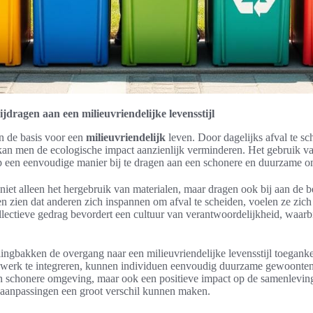
jdragen aan een milieuvriendelijke levensstijl
 de basis voor een
milieuvriendelijk
leven. Door dagelijks afval te s
kan men de ecologische impact aanzienlijk verminderen. Het gebruik va
op een eenvoudige manier bij te dragen aan een schonere en duurzame 
niet alleen het hergebruik van materialen, maar dragen ook bij aan de
 zien dat anderen zich inspannen om afval te scheiden, voelen ze zi
ollectieve gedrag bevordert een cultuur van verantwoordelijkheid, waar
ngbakken de overgang naar een milieuvriendelijke levensstijl toeganke
t werk te integreren, kunnen individuen eenvoudig duurzame gewoont
 een schonere omgeving, maar ook een positieve impact op de samenleving
e aanpassingen een groot verschil kunnen maken.