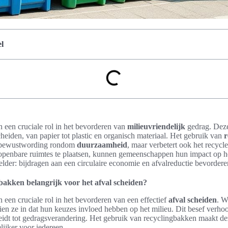
l
 een cruciale rol in het bevorderen van
milieuvriendelijk
gedrag. Dez
heiden, van papier tot plastic en organisch materiaal. Het gebruik van
r
de bewustwording rondom
duurzaamheid
, maar verbetert ook het recycl
penbare ruimtes te plaatsen, kunnen gemeenschappen hun impact op het
helder: bijdragen aan een circulaire economie en afvalreductie bevordere
akken belangrijk voor het afval scheiden?
 een cruciale rol in het bevorderen van een effectief
afval scheiden
. W
en ze in dat hun keuzes invloed hebben op het milieu. Dit besef verhoo
leidt tot gedragsverandering. Het gebruik van recyclingbakken maakt d
ijker voor iedereen.