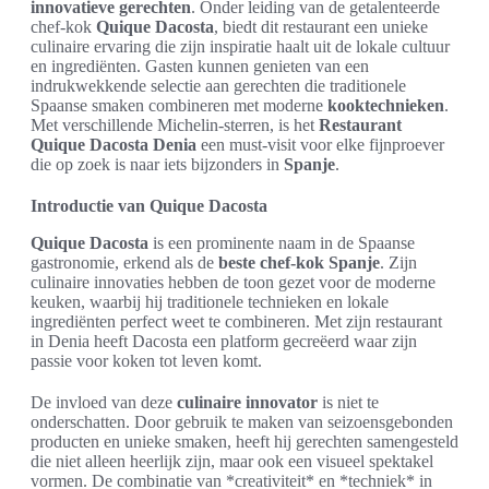
innovatieve gerechten
. Onder leiding van de getalenteerde
chef-kok
Quique Dacosta
, biedt dit restaurant een unieke
culinaire ervaring die zijn inspiratie haalt uit de lokale cultuur
en ingrediënten. Gasten kunnen genieten van een
indrukwekkende selectie aan gerechten die traditionele
Spaanse smaken combineren met moderne
kooktechnieken
.
Met verschillende Michelin-sterren, is het
Restaurant
Quique Dacosta Denia
een must-visit voor elke fijnproever
die op zoek is naar iets bijzonders in
Spanje
.
Introductie van Quique Dacosta
Quique Dacosta
is een prominente naam in de Spaanse
gastronomie, erkend als de
beste chef-kok Spanje
. Zijn
culinaire innovaties hebben de toon gezet voor de moderne
keuken, waarbij hij traditionele technieken en lokale
ingrediënten perfect weet te combineren. Met zijn restaurant
in Denia heeft Dacosta een platform gecreëerd waar zijn
passie voor koken tot leven komt.
De invloed van deze
culinaire innovator
is niet te
onderschatten. Door gebruik te maken van seizoensgebonden
producten en unieke smaken, heeft hij gerechten samengesteld
die niet alleen heerlijk zijn, maar ook een visueel spektakel
vormen. De combinatie van *creativiteit* en *techniek* in