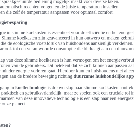
spraakgestuurde bediening mogelijk maakt voor diverse taken.
utomatisch recepten volgen en de juiste temperaturen instellen.
en die zelf de temperatuur aanpassen voor optimaal comfort.
rgiebesparing
gie
in slimme koelkasten is essentieel voor de efficiëntie en het energi
 Slimme koelkasten zijn geavanceerd in hun ontwerp en maken gebruik
die de ecologische voetafdruk van huishoudens aanzienlijk verkleinen. Di
ar ook tot een verantwoorde consumptie die bijdraagt aan een duurzame
hap van deze slimme koelkasten is hun vermogen om het energieverbruik
ronen van de gebruikers. Dit betekent dat ze zich kunnen aanpassen aa
 minder energie verloren gaat. Hierdoor kunnen huishoudens niet allee
ragen aan de bredere beweging richting
duurzame huishoudelijke app
tgang in
koeltechnologie
is de overstap naar slimme koelkasten aantrek
en praktisch en gebruiksvriendelijk, maar ze spelen ook een cruciale rol
armen van deze innovatieve technologie is een stap naar een energiez
 onze planeet.
asten?