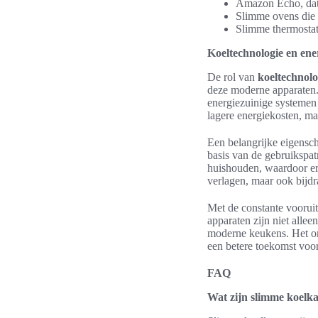
Amazon Echo, dat 
Slimme ovens die a
Slimme thermostat
Koeltechnologie en ene
De rol van
koeltechnolo
deze moderne apparaten.
energiezuinige systemen 
lagere energiekosten, ma
Een belangrijke eigensc
basis van de gebruikspat
huishouden, waardoor er
verlagen, maar ook bijd
Met de constante voorui
apparaten zijn niet alle
moderne keukens. Het om
een betere toekomst voor
FAQ
Wat zijn slimme koelk