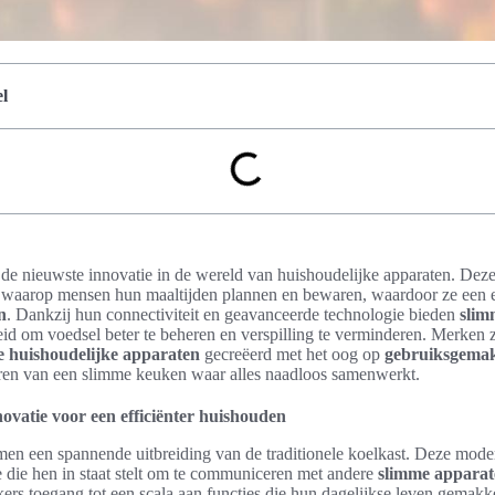
l
 de nieuwste innovatie in de wereld van huishoudelijke apparaten. Dez
 waarop mensen hun maaltijden plannen en bewaren, waardoor ze een ess
n
. Dankzij hun connectiviteit en geavanceerde technologie bieden
slim
eid om voedsel beter te beheren en verspilling te verminderen. Merke
e huishoudelijke apparaten
gecreëerd met het oog op
gebruiksgema
eëren van een slimme keuken waar alles naadloos samenwerkt.
ovatie voor een efficiënter huishouden
en een spannende uitbreiding van de traditionele koelkast. Deze moder
e die hen in staat stelt om te communiceren met andere
slimme apparat
ers toegang tot een scala aan functies die hun dagelijkse leven gemakk