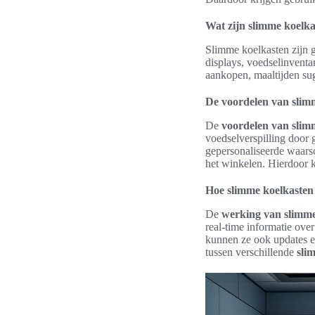
Wat zijn slimme koelk
Slimme koelkasten zijn g
displays, voedselinventa
aankopen, maaltijden sug
De voordelen van slim
De
voordelen van slim
voedselverspilling door
gepersonaliseerde waars
het winkelen. Hierdoor k
Hoe slimme koelkaste
De
werking van slimme
real-time informatie ove
kunnen ze ook updates e
tussen verschillende
sli