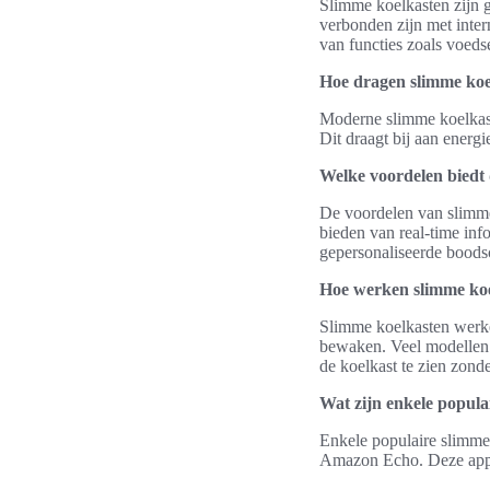
Slimme koelkasten zijn g
verbonden zijn met intern
van functies zoals voed
Hoe dragen slimme koe
Moderne slimme koelkaste
Dit draagt bij aan energ
Welke voordelen biedt 
De voordelen van slimme 
bieden van real-time in
gepersonaliseerde boods
Hoe werken slimme ko
Slimme koelkasten werke
bewaken. Veel modellen 
de koelkast te zien zond
Wat zijn enkele popula
Enkele populaire slimme 
Amazon Echo. Deze appa