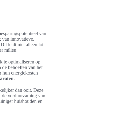
ebesparingspotentieel van
 van innovatieve,
t leidt niet alleen tot
r milieu.
 te optimaliseren op
n de behoeften van het
n hun energiekosten
araten
.
kelijker dan ooit. Deze
 in de verduurzaming van
uiniger huishouden en