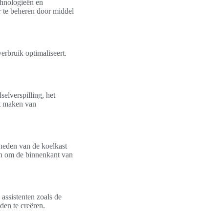
chnologieën en
er te beheren door middel
rbruik optimaliseert.
elverspilling, het
et maken van
heden van de koelkast
en om de binnenkant van
assistenten zoals de
en te creëren.