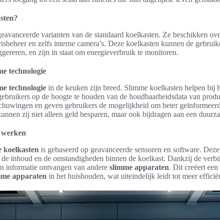
asten?
eavanceerde varianten van de standaard koelkasten. Ze beschikken over 
risbeheer en zelfs interne camera’s. Deze koelkasten kunnen de gebruik
gereren, en zijn in staat om energieverbruik te monitoren.
me technologie
me technologie
in de keuken zijn breed. Slimme koelkasten helpen bij 
 gebruikers op de hoogte te houden van de houdbaarheidsdata van produ
chuwingen en geven gebruikers de mogelijkheid om beter geïnformeerd
unnen zij niet alleen geld besparen, maar ook bijdragen aan een duurzam
n werken
 koelkasten
is gebaseerd op geavanceerde sensoren en software. Deze
r de inhoud en de omstandigheden binnen de koelkast. Dankzij de verbi
n informatie ontvangen van andere
slimme apparaten
. Dit creëert e
mme apparaten
in het huishouden, wat uiteindelijk leidt tot meer efficië