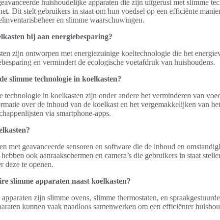
eavanceerde huishoudelijke apparaten die zijn uitgerust met slimme te
et. Dit stelt gebruikers in staat om hun voedsel op een efficiënte mani
selinventarisbeheer en slimme waarschuwingen.
lkasten bij aan energiebesparing?
n zijn ontworpen met energiezuinige koeltechnologie die het energieve
iebesparing en vermindert de ecologische voetafdruk van huishoudens.
de slimme technologie in koelkasten?
technologie in koelkasten zijn onder andere het verminderen van voeds
formatie over de inhoud van de koelkast en het vergemakkelijken van h
chappenlijsten via smartphone-apps.
elkasten?
n met geavanceerde sensoren en software die de inhoud en omstandig
hebben ook aanraakschermen en camera’s die gebruikers in staat stell
er deze te openen.
ire slimme apparaten naast koelkasten?
apparaten zijn slimme ovens, slimme thermostaten, en spraakgestuurde 
raten kunnen vaak naadloos samenwerken om een efficiënter huishoud