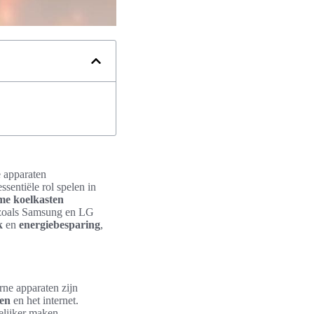
e apparaten
entiële rol spelen in
me koelkasten
n zoals Samsung en LG
k
en
energiebesparing
,
ne apparaten zijn
en
en het internet.
elijker maken.