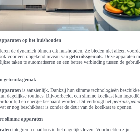
apparaten op het huishouden
eren de dynamiek binnen elk huishouden. Ze bieden niet alleen voorde
n ook voor een ongekend niveau van
gebruiksgemak
. Deze apparaten m
ijkse taken te automatiseren en een betere verbinding tussen de gebruik
 en gebruiksgemak
 apparaten
is aanzienlijk. Dankzij hun slimme technologieën beschikk
un dagelijkse routines. Bijvoorbeeld, een slimme koelkast kan ingredi
ardoor tijd en energie bespaard worden. Dit verhoogt het
gebruiksgem
at er nog beschikbaar is zonder de deur van de koelkast te openen.
re slimme apparaten
raten
integreren naadloos in het dagelijks leven. Voorbeelden zijn: