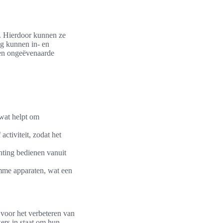
i. Hierdoor kunnen ze
ng kunnen in- en
een ongeëvenaarde
 wat helpt om
tiviteit, zodat het
hting bedienen vanuit
me apparaten, wat een
 voor het verbeteren van
kers in staat om hun