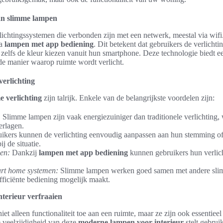
van slimme lampen
lichtingssystemen die verbonden zijn met een netwerk, meestal via wif
ia
lampen met app bediening
. Dit betekent dat gebruikers de verlichti
 zelfs de kleur kiezen vanuit hun smartphone. Deze technologie biedt 
 de manier waarop ruimte wordt verlicht.
erlichting
e verlichting
zijn talrijk. Enkele van de belangrijkste voordelen zijn:
:
Slimme lampen zijn vaak energiezuiniger dan traditionele verlichting,
erlagen.
kers kunnen de verlichting eenvoudig aanpassen aan hun stemming of ac
ij de situatie.
en:
Dankzij
lampen met app bediening
kunnen gebruikers hun verlic
art home systemen:
Slimme lampen werken goed samen met andere slim
fficiënte bediening mogelijk maakt.
nterieur verfraaien
t alleen functionaliteit toe aan een ruimte, maar ze zijn ook essentieel
e veelzijdigheid van deze
moderne lampen voor interieur
stelt gebrui