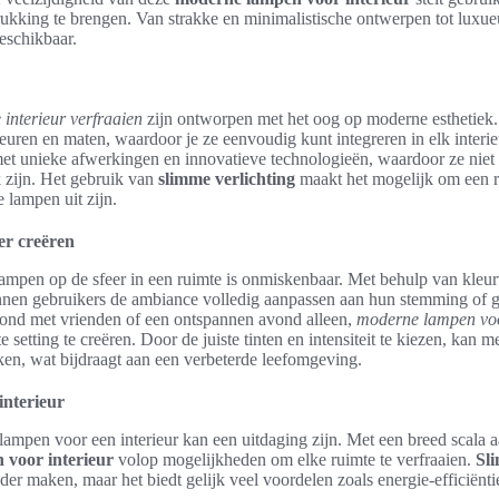
tdrukking te brengen. Van strakke en minimalistische ontwerpen tot luxueu
eschikbaar.
 interieur verfraaien
zijn ontworpen met het oog op moderne esthetiek
euren en maten, waardoor je ze eenvoudig kunt integreren in elk inter
met unieke afwerkingen en innovatieve technologieën, waardoor ze niet 
k zijn. Het gebruik van
slimme verlichting
maakt het mogelijk om een ru
 lampen uit zijn.
er creëren
ampen op de sfeer in een ruimte is onmiskenbaar. Met behulp van kleu
unnen gebruikers de ambiance volledig aanpassen aan hun stemming of g
vond met vrienden of een ontspannen avond alleen,
moderne lampen voo
te setting te creëren. Door de juiste tinten en intensiteit te kiezen, kan 
ijken, wat bijdraagt aan een verbeterde leefomgeving.
nterieur
 lampen voor een interieur kan een uitdaging zijn. Met een breed scala 
voor interieur
volop mogelijkheden om elke ruimte te verfraaien.
Sl
er maken, maar het biedt gelijk veel voordelen zoals energie-efficiënt