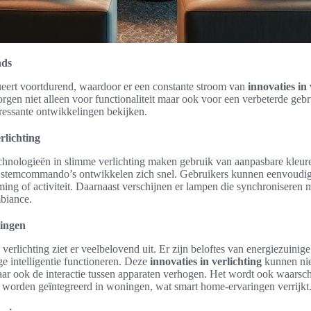
nds
ueert voortdurend, waardoor er een constante stroom van
innovaties in 
rgen niet alleen voor functionaliteit maar ook voor een verbeterde geb
ressante ontwikkelingen bekijken.
rlichting
chnologieën in slimme verlichting maken gebruik van aanpasbare kleur
stemcommando’s ontwikkelen zich snel. Gebruikers kunnen eenvoudig 
ng of activiteit. Daarnaast verschijnen er lampen die synchroniseren 
biance.
ingen
erlichting ziet er veelbelovend uit. Er zijn beloftes van energiezuini
e intelligentie functioneren. Deze
innovaties in verlichting
kunnen niet
aar ook de interactie tussen apparaten verhogen. Het wordt ook waarschi
r worden geïntegreerd in woningen, wat smart home-ervaringen verrijkt