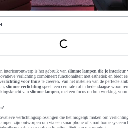
l
n interieurontwerp is het gebruik van
slimme lampen die je interieur 
vatieve verlichting combineert functionaliteit met esthetiek en biedt e
verlichting voor thuis
te creëren. Van het instellen van de perfecte am
uch,
slimme verlichting
speelt een centrale rol in hedendaagse woontrend
ekkingskracht van
slimme lampen
, met een focus op hun werking, voor
n?
ovatieve verlichtingsoplossingen die het mogelijk maken om verlichti
 lampen zijn ontworpen om via een smartphone of smart home systeem 
 gebruiksgemak, maar ook de functionaliteit van uw woning.