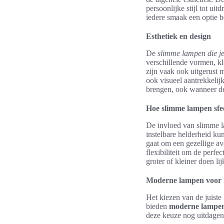
persoonlijke stijl tot ui
iedere smaak een optie b
Esthetiek en design
De
slimme lampen die je
verschillende vormen, kl
zijn vaak ook uitgerust 
ook visueel aantrekkelij
brengen, ook wanneer de
Hoe slimme lampen sfe
De invloed van slimme l
instelbare helderheid k
gaat om een gezellige a
flexibiliteit om de perfec
groter of kleiner doen l
Moderne lampen voor i
Het kiezen van de juiste
bieden
moderne lampen 
deze keuze nog uitdagend