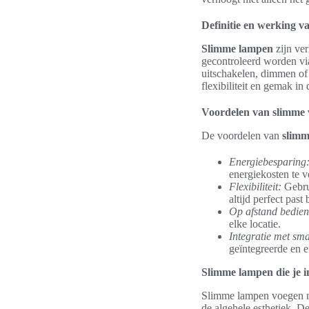
Definitie en werking 
Slimme lampen
zijn ver
gecontroleerd worden v
uitschakelen, dimmen of
flexibiliteit en gemak in
Voordelen van slimme v
De voordelen van
slimm
Energiebesparing
energiekosten te v
Flexibiliteit:
Gebrui
altijd perfect past b
Op afstand bedien
elke locatie.
Integratie met sm
geïntegreerde en e
Slimme lampen die je i
Slimme lampen voegen nie
de algehele esthetiek. D