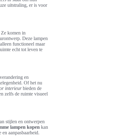
ze uitstraling, er is voor
. Ze komen in
ieurontwerp. Deze lampen
alleen functioneel maar
imte echt tot leven te
rverandering en
elegenheid. Of het nu
r interieur
bieden de
men zelfs de ruimte visueel
aan stijlen en ontwerpen
imme lampen kopen
kan
ie en aanpasbaarheid.