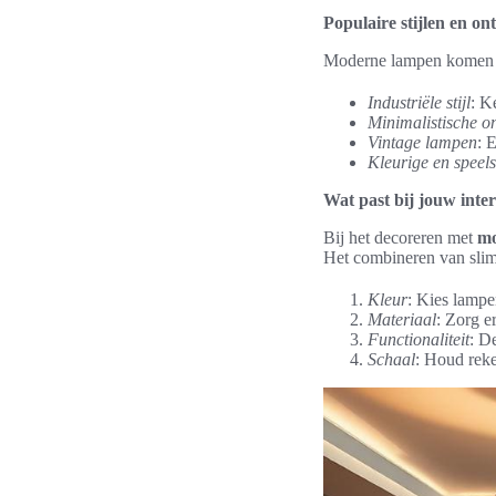
Populaire stijlen en o
Moderne lampen komen in 
Industriële stijl
: K
Minimalistische o
Vintage lampen
: 
Kleurige en speel
Wat past bij jouw inter
Bij het decoreren met
mo
Het combineren van slimm
Kleur
: Kies lampe
Materiaal
: Zorg e
Functionaliteit
: D
Schaal
: Houd reke