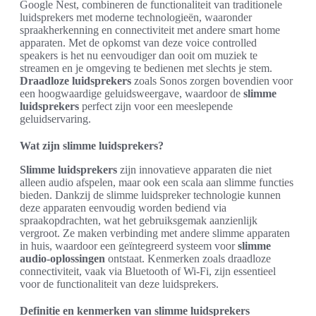
Google Nest, combineren de functionaliteit van traditionele
luidsprekers met moderne technologieën, waaronder
spraakherkenning en connectiviteit met andere smart home
apparaten. Met de opkomst van deze voice controlled
speakers is het nu eenvoudiger dan ooit om muziek te
streamen en je omgeving te bedienen met slechts je stem.
Draadloze luidsprekers
zoals Sonos zorgen bovendien voor
een hoogwaardige geluidsweergave, waardoor de
slimme
luidsprekers
perfect zijn voor een meeslepende
geluidservaring.
Wat zijn slimme luidsprekers?
Slimme luidsprekers
zijn innovatieve apparaten die niet
alleen audio afspelen, maar ook een scala aan slimme functies
bieden. Dankzij de slimme luidspreker technologie kunnen
deze apparaten eenvoudig worden bediend via
spraakopdrachten, wat het gebruiksgemak aanzienlijk
vergroot. Ze maken verbinding met andere slimme apparaten
in huis, waardoor een geïntegreerd systeem voor
slimme
audio-oplossingen
ontstaat. Kenmerken zoals draadloze
connectiviteit, vaak via Bluetooth of Wi-Fi, zijn essentieel
voor de functionaliteit van deze luidsprekers.
Definitie en kenmerken van slimme luidsprekers