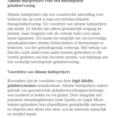
Slimme luidsprekers voor een meeslepende
geluidservaring
Slimme luidsprekers zijn een waardevolle aanvulling voor
iedereen die op zoek is naar een indrukwekkende
thuisgeluidservaring. De voordelen van slimme luidsprekers
zijn talrijk. Ze bieden niet alleen gemakkelijk toegang tot
muziek, maar fungeren ook als centrale hubs voor smart
home-apparaten. Dit maakt het mogelijk om via eenvoudige
spraakopdrachten slimme lichtsystemen of thermostaten te
bedienen, wat het gebruiksgemak verhoogt. Met behulp van
functies zoals multi-room audio kunnen gebruikers in elk
vertrek genieten van hun favoriete muziek, wat bijdraagt aan
een werkelijk meeslepende geluidservaring.
Voordelen van slimme luidsprekers
Bovendien zijn de voordelen van deze
high-fidelity
geluidssystemen
onmiskenbaar. Slimme luidsprekers maken
gebruik van geavanceerde geluidsverwerkingstechnologie,
wat resulteert in helder en vol geluid. Door integratie met
populaire streamingdiensten zoals Spotify en Apple Music
kunnen gebruikers hun afspeellijsten gemakkelijk oproepen
en afspelen met alleen hun stem, wat de interactie natuurlijk
en intuïtief maakt.