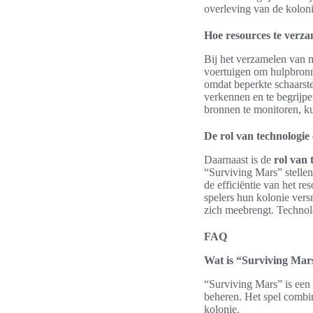
overleving van de kolon
Hoe resources te verz
Bij het verzamelen van m
voertuigen om hulpbronn
omdat beperkte schaarste 
verkennen en te begrijp
bronnen te monitoren, k
De rol van technologie 
Daarnaast is de
rol van 
“Surviving Mars” stellen
de efficiëntie van het r
spelers hun kolonie vers
zich meebrengt. Technolo
FAQ
Wat is “Surviving Mar
“Surviving Mars” is een
beheren. Het spel combin
kolonie.