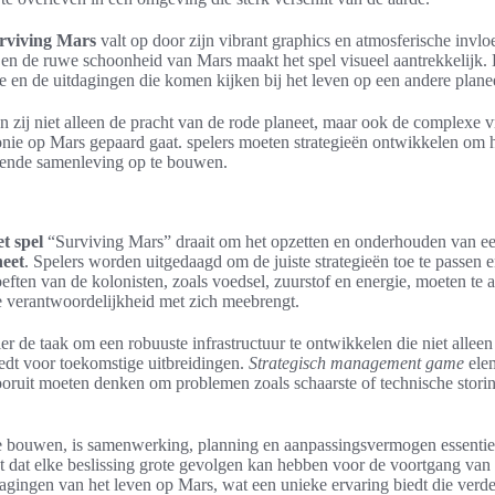
rviving Mars
valt op door zijn vibrant graphics en atmosferische invl
e en de ruwe schoonheid van Mars maakt het spel visueel aantrekkelijk. 
ie en de uitdagingen die komen kijken bij het leven op een andere plane
en zij niet alleen de pracht van de rode planeet, maar ook de complex
onie op Mars gepaard gaat. spelers moeten strategieën ontwikkelen om 
iende samenleving op te bouwen.
t spel
“Surviving Mars” draait om het opzetten en onderhouden van e
neet
. Spelers worden uitgedaagd om de juiste strategieën toe te passen 
eften van de kolonisten, zoals voedsel, zuurstof en energie, moeten te 
e verantwoordelijkheid met zich meebrengt.
ler de taak om een robuuste infrastructuur te ontwikkelen die niet allee
edt voor toekomstige uitbreidingen.
Strategisch management game
elem
ooruit moeten denken om problemen zoals schaarste of technische storin
e bouwen, is samenwerking, planning en aanpassingsvermogen essentie
t dat elke beslissing grote gevolgen kan hebben voor de voortgang van 
dagingen van het leven op Mars, wat een unieke ervaring biedt die ver