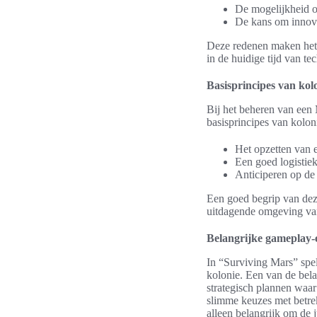
De mogelijkheid o
De kans om innova
Deze redenen maken het
in de huidige tijd van t
Basisprincipes van kol
Bij het beheren van een
basisprincipes van kolo
Het opzetten van e
Een goed logistiek
Anticiperen op de
Een goed begrip van deze
uitdagende omgeving va
Belangrijke gameplay-
In “Surviving Mars” sp
kolonie. Een van de belan
strategisch plannen waar
slimme keuzes met betrekk
alleen belangrijk om de 