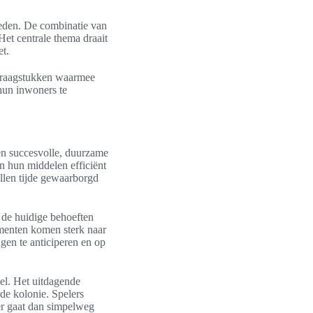
oeden. De combinatie van
Het centrale thema draait
et.
e vraagstukken waarmee
hun inwoners te
en succesvolle, duurzame
en hun middelen efficiënt
allen tijde gewaarborgd
n de huidige behoeften
enten komen sterk naar
gen te anticiperen en op
el. Het uitdagende
de kolonie. Spelers
der gaat dan simpelweg