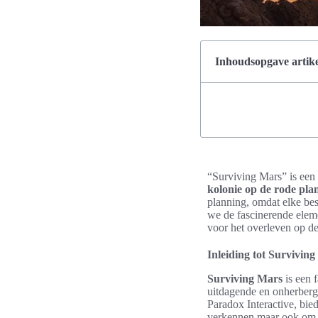
Inhoudsopgave artike
“Surviving Mars” is ee
kolonie op de rode pla
planning, omdat elke be
we de fascinerende eleme
voor het overleven op de
Inleiding tot Survivin
Surviving Mars
is een 
uitdagende en onherber
Paradox Interactive, bie
verkennen maar ook om te