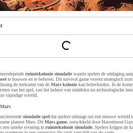
l
n meeslepende
ruimtekolonie simulatie
waarin spelers de uitdaging aa
neet
te bouwen en te beheren. Dit survival game vereist strategisch inzi
slissing de toekomst van de
Mars kolonie
kan beïnvloeden. In de kome
nten van het spel, van het beheer van middelen tot technologische innov
ze vijandige wereld.
g Mars
fascinerende
simulatie spel
dat spelers uitdaagt om een nieuwe wereld t
gzame planeet Mars. Dit
Mars game
, ontwikkeld door Haemimont Gam
dt een unieke ervaring in
ruimtekolonie simulatie.
Spelers krijgen de ka
 overleven in een omgeving die sterk verschilt van de aarde.