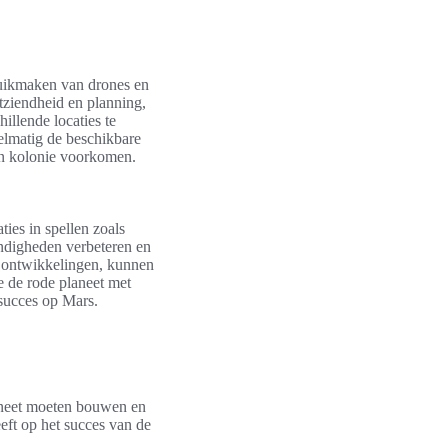
ruikmaken van drones en
tziendheid en planning,
illende locaties te
elmatig de beschikbare
un kolonie voorkomen.
ties in spellen zoals
andigheden verbeteren en
e ontwikkelingen, kunnen
e de rode planeet met
 succes op Mars.
laneet moeten bouwen en
eft op het succes van de