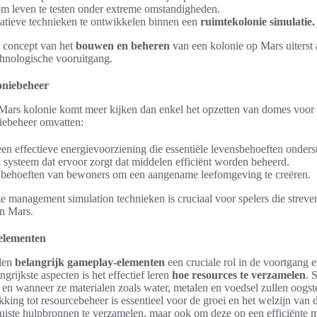
m leven te testen onder extreme omstandigheden.
tieve technieken te ontwikkelen binnen een
ruimtekolonie simulatie.
 concept van het
bouwen en beheren
van een kolonie op Mars uiterst 
echnologische vooruitgang.
oniebeheer
 Mars kolonie komt meer kijken dan enkel het opzetten van domes voo
niebeheer omvatten:
en effectieve energievoorziening die essentiële levensbehoeften onders
 systeem dat ervoor zorgt dat middelen efficiënt worden beheerd.
 behoeften van bewoners om een aangename leefomgeving te creëren.
 management simulation technieken is cruciaal voor spelers die streven
n Mars.
elementen
elen
belangrijk gameplay-elementen
een cruciale rol in de voortgang 
grijkste aspecten is het effectief leren
hoe resources te verzamelen
. 
 en wanneer ze materialen zoals water, metalen en voedsel zullen oogs
ing tot resourcebeheer is essentieel voor de groei en het welzijn van d
juiste hulpbronnen te verzamelen, maar ook om deze op een efficiënte m