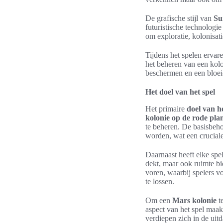
De grafische stijl van
Su
futuristische technologi
om exploratie, kolonisat
Tijdens het spelen ervar
het beheren van een kol
beschermen en een bloe
Het doel van het spel
Het primaire
doel van he
kolonie op de rode pla
te beheren. De basisbeho
worden, wat een crucial
Daarnaast heeft elke spe
dekt, maar ook ruimte bi
voren, waarbij spelers v
te lossen.
Om een
Mars kolonie
t
aspect van het spel maak
verdiepen zich in de uit