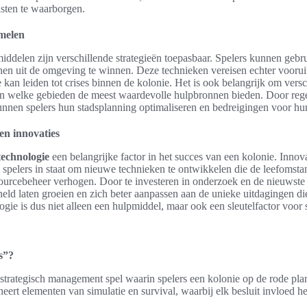
isten te waarborgen.
amelen
iddelen zijn verschillende strategieën toepasbaar. Spelers kunnen geb
en uit de omgeving te winnen. Deze technieken vereisen echter voorui
kan leiden tot crises binnen de kolonie. Het is ook belangrijk om versch
en welke gebieden de meest waardevolle hulpbronnen bieden. Door reg
unnen spelers hun stadsplanning optimaliseren en bedreigingen voor h
en innovaties
technologie
een belangrijke factor in het succes van een kolonie. Innova
 spelers in staat om nieuwe technieken te ontwikkelen die de leefomst
esourcebeheer verhogen. Door te investeren in onderzoek en de nieuwst
neld laten groeien en zich beter aanpassen aan de unieke uitdagingen di
gie is dus niet alleen een hulpmiddel, maar ook een sleutelfactor voor
s”?
 strategisch management spel waarin spelers een kolonie op de rode p
eert elementen van simulatie en survival, waarbij elk besluit invloed he