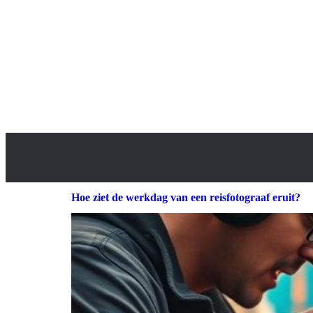
Hoe ziet de werkdag van een reisfotograaf eruit?